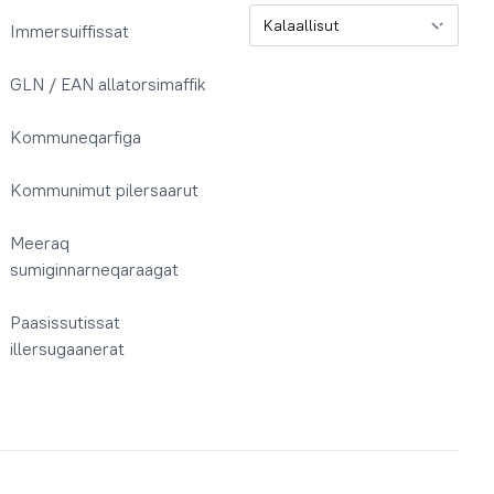
Oqaatsit / Sprog
Immersuiffissat
GLN / EAN allatorsimaffik
Kommuneqarfiga
Kommunimut pilersaarut
Meeraq
sumiginnarneqaraagat
Paasissutissat
illersugaanerat