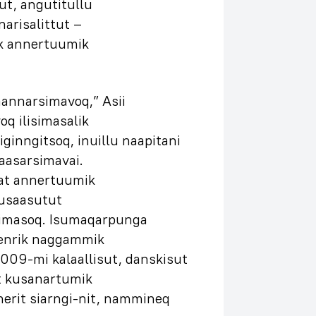
ut, angutitullu
arisalittut –
ik annertuumik
annarsimavoq,” Asii
q ilisimasalik
ginngitsoq, inuillu naapitani
aasarsimavai.
aat annertuumik
qusaasutut
rsimasoq. Isumaqarpunga
Henrik naggammik
2009-mi kalaallisut, danskisut
t kusanartumik
nerit siarngi-nit, nammineq