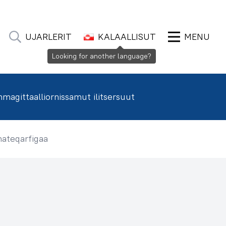
UJARLERIT
KALAALLISUT
MENU
agittaalliornissamut ilitsersuut
mateqarfigaa