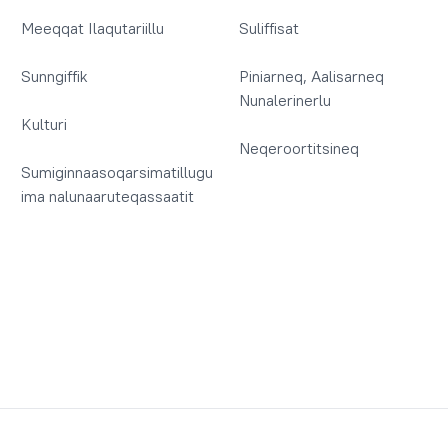
Meeqqat Ilaqutariillu
Suliffisat
Sunngiffik
Piniarneq, Aalisarneq
Nunalerinerlu
Kulturi
Neqeroortitsineq
Sumiginnaasoqarsimatillugu
ima nalunaaruteqassaatit