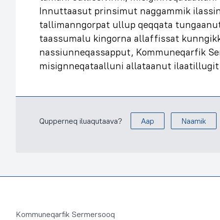
Innuttaasut prinsimut naggammik ilassi
tallimanngorpat ullup qeqqata tungaanut
taassumalu kingorna allaffissat kunngi
nassiunneqassapput, Kommuneqarfik Ser
misignneqataalluni allataanut ilaatillugit
Qupperneq iluaqutaava?
Aap
Naamik
Footer
Kommuneqarfik Sermersooq