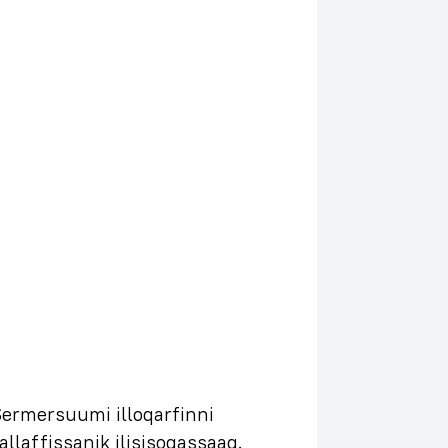
ermersuumi illoqarfinni
allaffissanik ilisisoqassaaq.