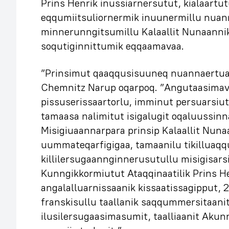
Prins Henrik inussiarnersutut, kialaartut
eqqumiitsuliornermik inuunermillu nuann
minnerunngitsumillu Kalaallit Nunaann
soqutiginnittumik eqqaamavaa.
”Prinsimut qaaqqusisuuneq nuannaertua
Chemnitz Narup oqarpoq. ”Angutaasimavo
pissuserissaartorlu, imminut persuarsiuti
tamaasa nalimitut isigalugit oqaluussinn
Misigiuaannarpara prinsip Kalaallit Nun
uummateqarfigigaa, tamaanilu tikilluaq
killilersugaannginnerusutullu misigisa
Kunngikkormiutut Ataqqinaatilik Prins 
angalalluarnissaanik kissaatissagipput, 
franskisullu taallanik saqqummersitaani
ilusilersugaasimasumit, taalliaanit Akun