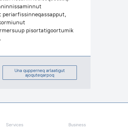
nninnissaminnut
 periarfissinneqassapput,
kkormiunut
mersuup pisortatigoortumik
.
Una qupperneq arlaatigut
ajoquteqarpoq
Services
Business