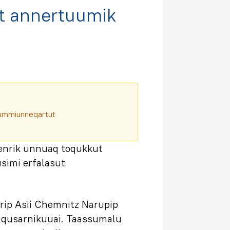
at annertuumik
aqqummiunneqartut
Henrik unnuaq toqukkut
imi erfalasut
ip Asii Chemnitz Narupip
uaqqusarnikuuai. Taassumalu