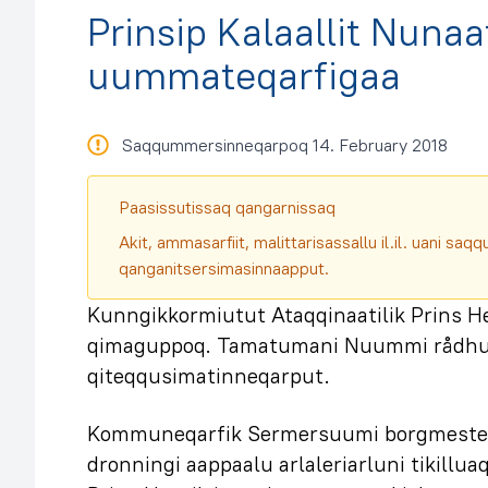
Prinsip Kalaallit Nuna
uummateqarfigaa
Saqqummersinneqarpoq 14. February 2018
Paasissutissaq qangarnissaq
Akit, ammasarfiit, malittarisassallu il.il. uani s
qanganitsersimasinnaapput.
Kunngikkormiutut Ataqqinaatilik Prins 
qimaguppoq. Tamatumani Nuummi rådhus
qiteqqusimatinneqarput.
Kommuneqarfik Sermersuumi borgmester
dronningi aappaalu arlaleriarluni tikill