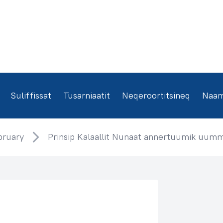
Suliffissat
Tusarniaatit
Neqeroortitsineq
Naamm
bruary
Prinsip Kalaallit Nunaat annertuumik uum