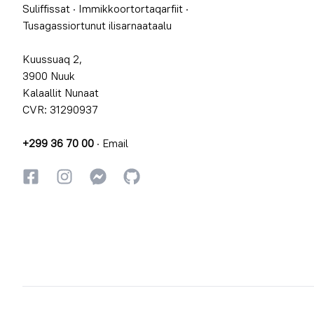
Suliffissat
·
Immikkoortortaqarfiit
·
Tusagassiortunut ilisarnaataalu
Kuussuaq 2,
3900 Nuuk
Kalaallit Nunaat
CVR: 31290937
+299 36 70 00
·
Email
Facebookki
Instagrammi
Instagrammi
GitHub