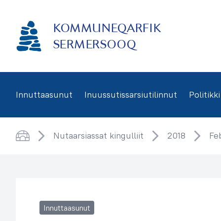
Imarisaanukarit
KOMMUNEQARFIK
SERMERSOOQ
Innuttaasunut
Inuussutissarsiutilinnut
Politikki
Nutaarsiassat kingulliit
2018
Fe
Saqqaa
Innuttaasunut