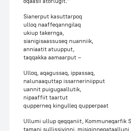
oqaasii atorlugit.”
Sianerput kasuttarpoq
ulloq naaffeqanngilaq
ukiup takernga,
sianigisaassuseq nuanniik,
anniaatit atuupput,
taqqakka aamaarput –
Ulloq, aqagussaq, ippassaq,
nalunaaquttap issarneriniipput
uannit puigugaallutik,
nipaaffiit taartut
qupperneq kingulleq qupperpaat
Ullumi ullup qeqqaniit, Kommuneqarfik S
tamani sullissivinni, misiginneqataalluni 