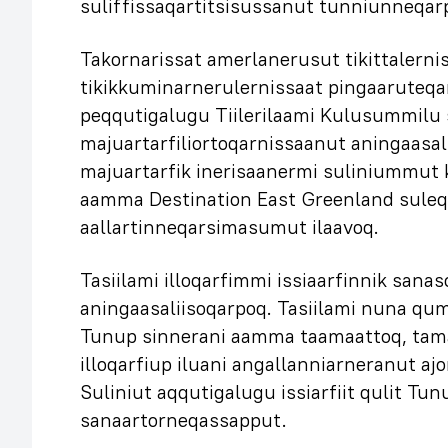
suliffissaqartitsisussanut tunniunneqar
Takornarissat amerlanerusut tikittalerni
tikikkuminarnerulernissaat pingaaruteq
peqqutigalugu Tiilerilaami Kulusummilu 
majuartarfiliortoqarnissaanut aningaasali
majuartarfik inerisaanermi suliniummut
aamma Destination East Greenland suleqa
aallartinneqarsimasumut ilaavoq.
Tasiilami illoqarfimmi issiaarfinnik san
aningaasaliisoqarpoq. Tasiilami nuna qu
Tunup sinnerani aamma taamaattoq, tam
illoqarfiup iluani angallanniarneranut aj
Suliniut aqqutigalugu issiarfiit qulit Tun
sanaartorneqassapput.