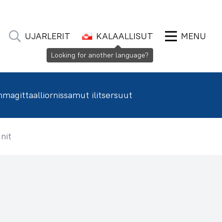
UJARLERIT
KALAALLISUT
MENU
Looking for another language?
agittaalliornissamut ilitsersuut
nit