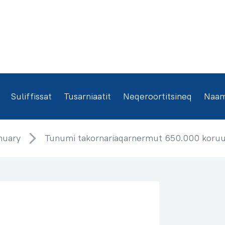
Suliffissat
Tusarniaatit
Neqeroortitsineq
Naamm
nuary
Tunumi takornariaqarnermut 650.000 koruu