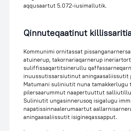
aqqusaartut 5.072-iusimallutik.
Qinnuteqaatinut killissariti
Kommunimi ornitassat pissanganarnersa
atuinerup, takornariaqarnerup ineriartor
suliffissaqartitsinerullu qaffassarneqar
inuussutissarsiutinut aningaasaliissutit
Matumani suliniutit nuna tamakkerlugu 
pilersaarummut naapertuuttut salliutillug
Suliniutit ungasinnerusoq isigalugu imm
napatissinnaalerumaartut aallarnisarnera
aningaasaliissutit isigineqassapput.