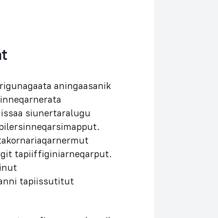
at
rigunagaata aningaasanik
tinneqarnerata
nissaa siunertaralugu
 pilersinneqarsimapput.
takornariaqarnermut
it tapiiffiginiarneqarput.
inut
nni tapiissutitut