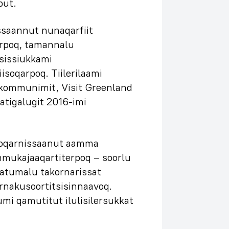
put.
ssaannut nunaqarfiit
arpoq, tamannalu
sissiukkami
isoqarpoq. Tiilerilaami
 kommunimit, Visit Greenland
tigalugit 2016-imi
asoqarnissaanut aamma
mmukajaaqartiterpoq – soorlu
atumalu takornarissat
ornakusoortitsisinnaavoq.
umi qamutitut ilulisilersukkat