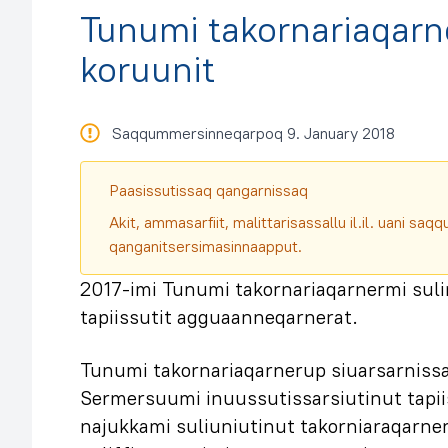
Tunumi takornariaqar
koruunit
Saqqummersinneqarpoq 9. January 2018
Paasissutissaq qangarnissaq
Akit, ammasarfiit, malittarisassallu il.il. uani s
qanganitsersimasinnaapput.
2017-imi Tunumi takornariaqarnermi sul
tapiissutit agguaanneqarnerat.
Tunumi takornariaqarnerup siuarsarnis
Sermersuumi inuussutissarsiutinut tapii
najukkami suliuniutinut takorniaraqarne