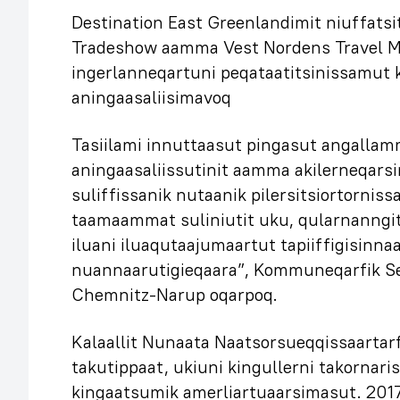
Destination East Greenlandimit niuffatsi
Tradeshow aamma Vest Nordens Travel Ma
ingerlanneqartuni peqataatitsinissamu
aningaasaliisimavoq
Tasiilami innuttaasut pingasut angallamm
aningaasaliissutinit aamma akilerneqar
suliffissanik nutaanik pilersitsiortornis
taamaammat suliniutit uku, qularnanngi
iluani iluaqutaajumaartut tapiiffigisinnaa
nuannaarutigieqaara”, Kommuneqarfik Se
Chemnitz-Narup oqarpoq.
Kalaallit Nunaata Naatsorsueqqissaartarf
takutippaat, ukiuni kingullerni takornar
kingaatsumik amerliartuaarsimasut. 201