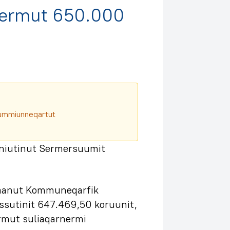
nermut 650.000
aqqummiunneqartut
iniutinut Sermersuumit
saanut Kommuneqarfik
ssutinit 647.469,50 koruunit,
rmut suliaqarnermi