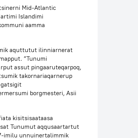
tsinerni Mid-Atlantic
rtimi Islandimi
t kommuni aamma
ik aquttutut ilinniarnerat
simapput. ”Tunumi
sarput assut pingaaruteqarpoq,
tsumik takornariaqarnerup
gatsigit
rmersumi borgmesteri, Asii
iata kisitsisaataasa
issat Tunumut aqqusaartartut
7-imilu unnuinertalimmik