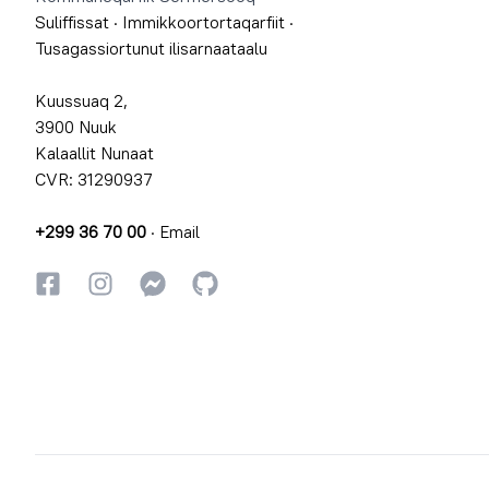
Suliffissat
·
Immikkoortortaqarfiit
·
Tusagassiortunut ilisarnaataalu
Kuussuaq 2,
3900 Nuuk
Kalaallit Nunaat
CVR: 31290937
+299 36 70 00
·
Email
Facebookki
Instagrammi
Instagrammi
GitHub