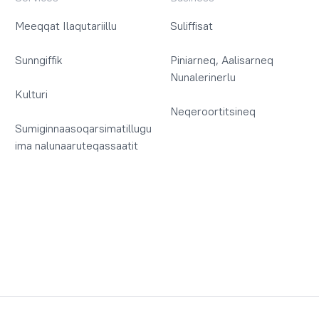
Meeqqat Ilaqutariillu
Suliffisat
Sunngiffik
Piniarneq, Aalisarneq
Nunalerinerlu
Kulturi
Neqeroortitsineq
Sumiginnaasoqarsimatillugu
ima nalunaaruteqassaatit