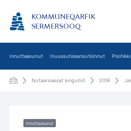
Imarisaanukarit
KOMMUNEQARFIK
SERMERSOOQ
Innuttaasunut
Inuussutissarsiutilinnut
Politikki
Nutaarsiassat kingulliit
2018
Ja
Saqqaa
Innuttaasunut