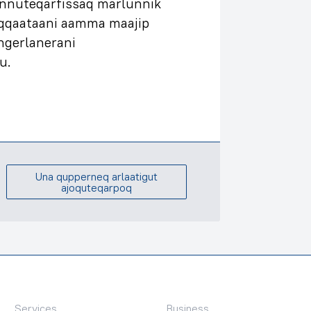
innuteqarfissaq marlunnik
laqqaataani aamma maajip
ingerlanerani
u.
Una qupperneq arlaatigut
ajoquteqarpoq
Services
Business