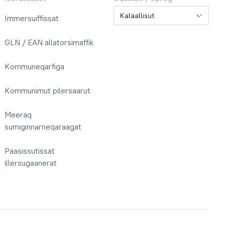
Oqaatsit / Sprog
Immersuiffissat
GLN / EAN allatorsimaffik
Kommuneqarfiga
Kommunimut pilersaarut
Meeraq
sumiginnarneqaraagat
Paasissutissat
illersugaanerat