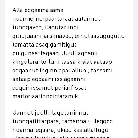
Alla eqqaamasama
nuannernerpaartaraat aatannut
tunngavoq, ilaqutariinni
qitiujuaannarsimavoq, ernutaasugugullu
tamatta asaqigamitigut
puigunaattaqaaq. Juulliaqqami
kingulerartorluni tassa kisiat aataap
eqqaanut inginniapallalluni, tassami
aataap eqqaani issiagaanni
eqquinissamut periarfissat
marloriaatinngirtaramik.
Uannut juulli ilaqutariinnut
tunngatittarpara, tamannalu ileqqoq
nuannareqaara, ukioq kaajallallugu