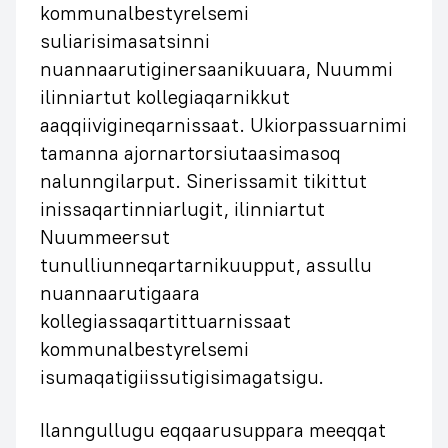
kommunalbestyrelsemi
suliarisimasatsinni
nuannaarutiginersaanikuuara, Nuummi
ilinniartut kollegiaqarnikkut
aaqqiivigineqarnissaat. Ukiorpassuarnimi
tamanna ajornartorsiutaasimasoq
nalunngilarput. Sinerissamit tikittut
inissaqartinniarlugit, ilinniartut
Nuummeersut
tunulliunneqartarnikuupput, assullu
nuannaarutigaara
kollegiassaqartittuarnissaat
kommunalbestyrelsemi
isumaqatigiissutigisimagatsigu.
Ilanngullugu eqqaarusuppara meeqqat