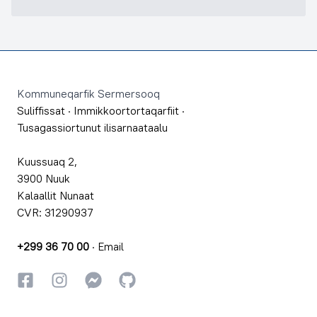
Footer
Kommuneqarfik Sermersooq
Suliffissat
·
Immikkoortortaqarfiit
·
Tusagassiortunut ilisarnaataalu
Kuussuaq 2,
3900 Nuuk
Kalaallit Nunaat
CVR: 31290937
+299 36 70 00
·
Email
Facebookki
Instagrammi
Instagrammi
GitHub