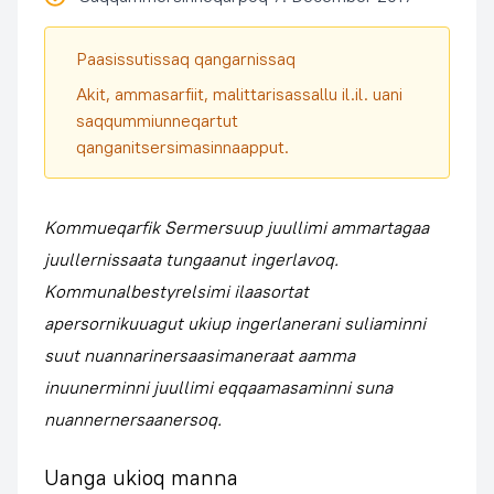
Paasissutissaq qangarnissaq
Akit, ammasarfiit, malittarisassallu il.il. uani
saqqummiunneqartut
qanganitsersimasinnaapput.
Kommueqarfik Sermersuup juullimi ammartagaa
juullernissaata tungaanut ingerlavoq.
Kommunalbestyrelsimi ilaasortat
apersornikuuagut ukiup ingerlanerani suliaminni
suut nuannarinersaasimaneraat aamma
inuunerminni juullimi eqqaamasaminni suna
nuannernersaanersoq.
Uanga ukioq manna