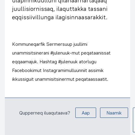
ulapinnikuulluni qilanaarnartaqaaq
juullisiornissaq, ilaquttakka tassani
eqqissiivillunga ilagisinnaasarakkit.
Kommuneqarfik Sermersuup juullimi
unammisitsinerani #julenuuk-mut peqataanissat
eqqaamajuk. Hashtag #julenuuk atorlugu
Facebookimut Instagramimulluunniit assimik
ikkussiguit unammisitsinermut peqataassaatit.
Qupperneq iluaqutaava?
Aap
Naamik