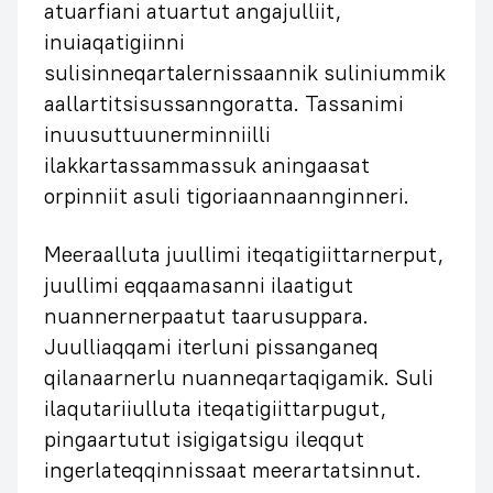
atuarfiani atuartut angajulliit,
inuiaqatigiinni
sulisinneqartalernissaannik suliniummik
aallartitsisussanngoratta. Tassanimi
inuusuttuunerminniilli
ilakkartassammassuk aningaasat
orpinniit asuli tigoriaannaannginneri.
Meeraalluta juullimi iteqatigiittarnerput,
juullimi eqqaamasanni ilaatigut
nuannernerpaatut taarusuppara.
Juulliaqqami iterluni pissanganeq
qilanaarnerlu nuanneqartaqigamik. Suli
ilaqutariiulluta iteqatigiittarpugut,
pingaartutut isigigatsigu ileqqut
ingerlateqqinnissaat meerartatsinnut.