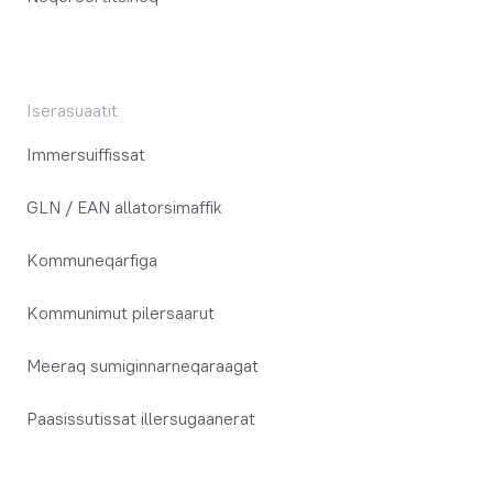
Iserasuaatit
Immersuiffissat
GLN / EAN allatorsimaffik
Kommuneqarfiga
Kommunimut pilersaarut
Meeraq sumiginnarneqaraagat
Paasissutissat illersugaanerat