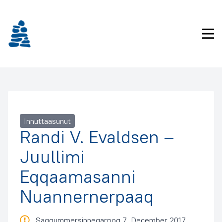
Imarisaanukarit
Pri
Innuttaasunut
Randi V. Evaldsen –
Juullimi
Eqqaamasanni
Nuannernerpaaq
Saqqummersinneqarpoq 7. December 2017