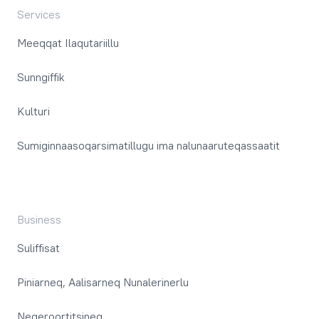
Services
Meeqqat Ilaqutariillu
Sunngiffik
Kulturi
Sumiginnaasoqarsimatillugu ima nalunaaruteqassaatit
Business
Suliffisat
Piniarneq, Aalisarneq Nunalerinerlu
Neqeroortitsineq