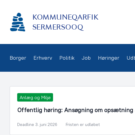
Gå
frem
KOMMUNEQARFIK
til
indhold
SERMERSOOQ
Borger
Erhverv
Politik
Job
Høringer
Ud
Anlæg og Miljø
Offentlig høring: Ansøgning om opsætning a
Deadline 3. juni 2026
Fristen er udløbet