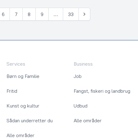
6
7
8
9
…
33
Næste
Services
Business
Børn og Familie
Job
Fritid
Fangst, fiskeri og landbrug
Kunst og kultur
Udbud
Sådan underretter du
Alle områder
Alle områder