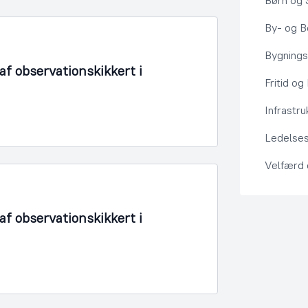
Børn og 
By- og Bo
Bygning
f observationskikkert i
Fritid og
Infrastru
Ledelses
Velfærd
f observationskikkert i