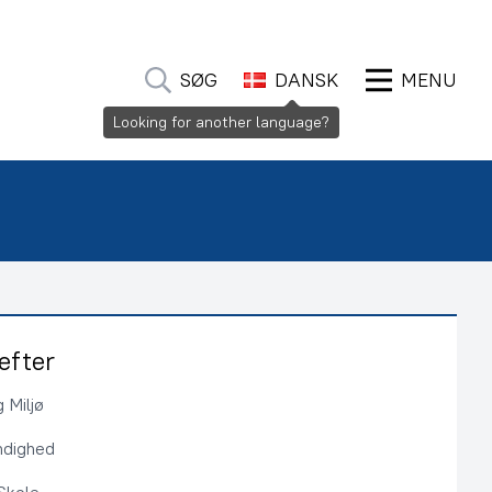
SØG
DANSK
MENU
Looking for another language?
efter
 Miljø
ndighed