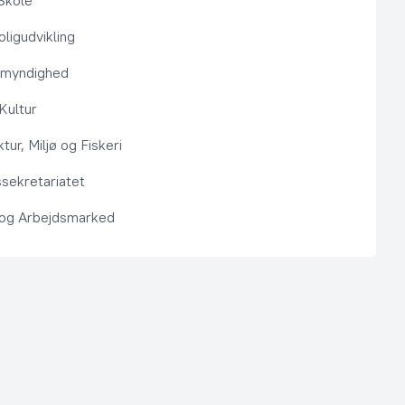
Skole
ligudvikling
smyndighed
 Kultur
ktur, Miljø og Fiskeri
sekretariatet
 og Arbejdsmarked