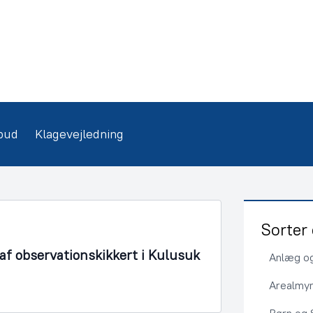
bud
Klagevejledning
Sorter 
f observationskikkert i Kulusuk
Anlæg og
Arealmy