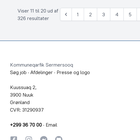
Viser 11 til 20 ud af
1
2
3
4
5
Forrige
326 resultater
Footer
Kommuneqarfik Sermersooq
Søg job
·
Afdelinger
·
Presse og logo
Kuussuaq 2,
3900 Nuuk
Grønland
CVR: 31290937
+299 36 70 00
·
Email
Facebook
Instagram
Instagram
GitHub