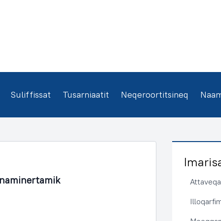
Suliffissat
Tusarniaatit
Neqeroortitsineq
Naamm
Imaris
unaminertamik
Attaveqaa
Illoqarf