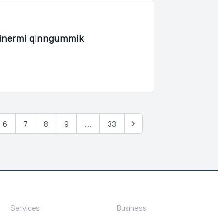
iinermi qinngummik
6
7
8
9
…
33
Tullia
Services
Business