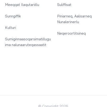
Meeqqat Ilaqutariillu
Suliffisat
Sunngiffik
Piniarneq, Aalisarneq
Nunalerinerlu
Kulturi
Neqeroortitsineq
Sumiginnaasoqarsimatillugu
ima nalunaaruteqassaatit
© Copyright 2026.