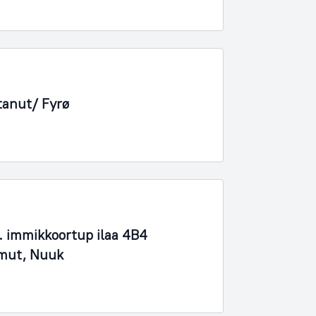
tanut/ Fyrø
 immikkoortup ilaa 4B4
imut, Nuuk