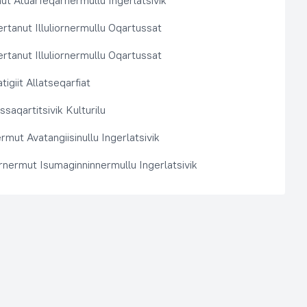
t Atuarfeqarnermullu Ingerlatsivik
rtanut Illuliornermullu Oqartussat
rtanut Illuliornermullu Oqartussat
tigiit Allatseqarfiat
saqartitsivik Kulturilu
rmut Avatangiisinullu Ingerlatsivik
arnermut Isumaginninnermullu Ingerlatsivik