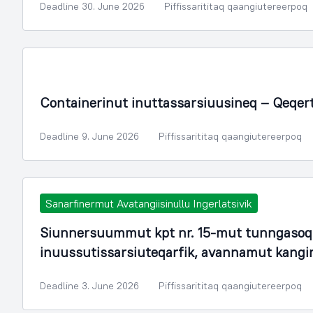
Deadline 30. June 2026
Piffissarititaq qaangiutereerpoq
Containerinut inuttassarsiuusineq – Qeqer
Deadline 9. June 2026
Piffissarititaq qaangiutereerpoq
Sanarfinermut Avatangiisinullu Ingerlatsivik
Siunnersuummut kpt nr. 15-mut tunngasoq.
inuussutissarsiuteqarfik, avannamut kang
Deadline 3. June 2026
Piffissarititaq qaangiutereerpoq