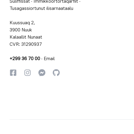
Suliffissat
·
Immikkoortortaqarfiit
·
Tusagassiortunut ilisarnaataalu
Kuussuaq 2,
3900 Nuuk
Kalaallit Nunaat
CVR: 31290937
+299 36 70 00
·
Email
Facebookki
Instagrammi
Instagrammi
GitHub