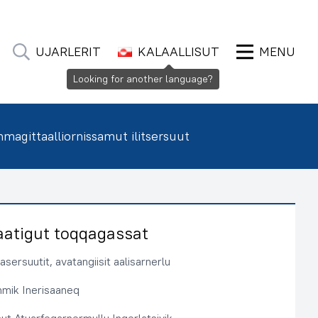
UJARLERIT
KALAALLISUT
MENU
Looking for another language?
agittaalliornissamut ilitsersuut
aatigut toqqagassat
sersuutit, avatangiisit aalisarnerlu
immik Inerisaaneq