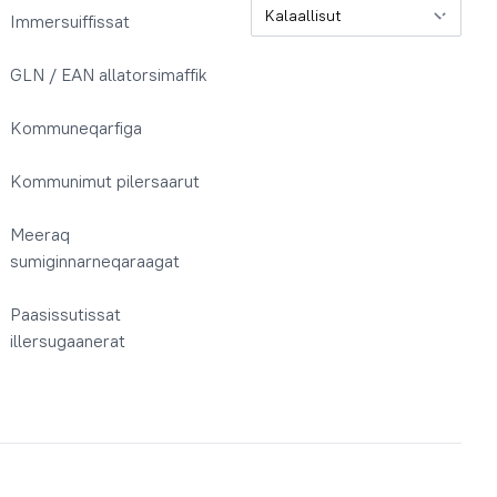
Oqaatsit / Sprog
Immersuiffissat
GLN / EAN allatorsimaffik
Kommuneqarfiga
Kommunimut pilersaarut
Meeraq
sumiginnarneqaraagat
Paasissutissat
illersugaanerat