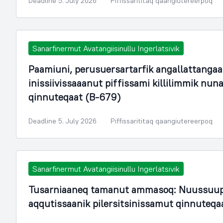
Deadline 5. July 2026
Piffissarititaq qaangiutereerpoq
Sanarfinermut Avatangiisinullu Ingerlatsivik
Paamiuni, perusuersartarfik angallattangaa
inissiivissaaanut piffissami killilimmik n
qinnuteqaat (B-679)
Deadline 5. July 2026
Piffissarititaq qaangiutereerpoq
Sanarfinermut Avatangiisinullu Ingerlatsivik
Tusarniaaneq tamanut ammasoq: Nuussuup
aqqutissaanik pilersitsinissamut qinnuteqa