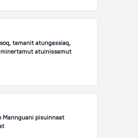
soq, tamanit atungassiaq,
unaminertamut atuinissamut
 Mannguani pisuinnaat
at