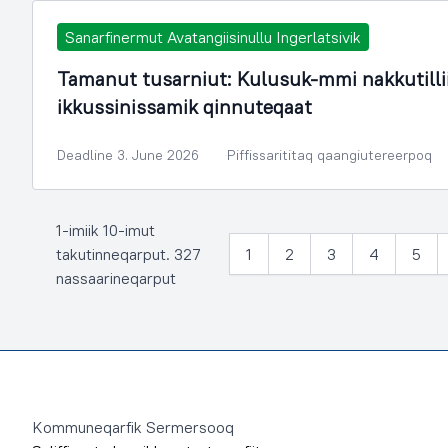
Sanarfinermut Avatangiisinullu Ingerlatsivik
Tamanut tusarniut: Kulusuk-mmi nakkutill
ikkussinissamik qinnuteqaat
Deadline 3. June 2026
Piffissarititaq qaangiutereerpoq
1-imiik 10-imut
takutinneqarput. 327
1
2
3
4
5
nassaarineqarput
Footer
Kommuneqarfik Sermersooq