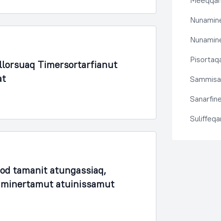
Meeqqanu
Nunamine
Nunamine
Pisortaqa
lorsuaq Timersortarfianut
at
Sammisas
Sanarfine
Suliffeq
fod tamanit atungassiaq,
unaminertamut atuinissamut