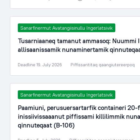
Sanarfinermut Avatangiisinullu Ingerlatsivik
Tusarniaaneq tamanut ammasoq: Nuummi Il
allisaanissamik nunaminertamik qinnuteqa
Deadline 19. July 2026
Piffissarititaq qaangiutereerpoq
Sanarfinermut Avatangiisinullu Ingerlatsivik
Paamiuni, perusuersartarfik containeri 20-
inissiivissaaanut piffissami killilimmik n
qinnuteqaat (B-106)