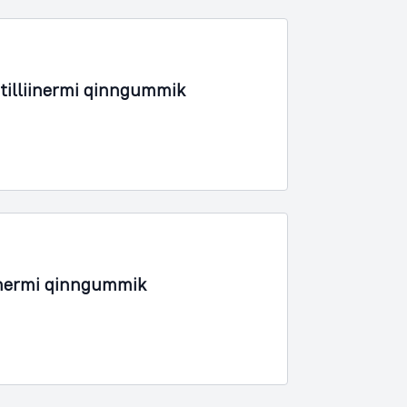
tilliinermi qinngummik
inermi qinngummik