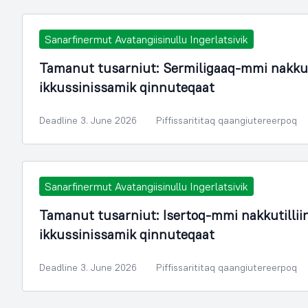
Sanarfinermut Avatangiisinullu Ingerlatsivik
Tamanut tusarniut: Sermiligaaq-mmi nakku
ikkussinissamik qinnuteqaat
Deadline 3. June 2026
Piffissarititaq qaangiutereerpoq
Sanarfinermut Avatangiisinullu Ingerlatsivik
Tamanut tusarniut: Isertoq-mmi nakkutilli
ikkussinissamik qinnuteqaat
Deadline 3. June 2026
Piffissarititaq qaangiutereerpoq