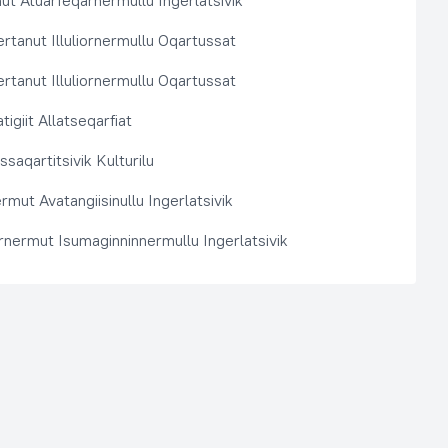
t Atuarfeqarnermullu Ingerlatsivik
rtanut Illuliornermullu Oqartussat
rtanut Illuliornermullu Oqartussat
tigiit Allatseqarfiat
saqartitsivik Kulturilu
rmut Avatangiisinullu Ingerlatsivik
arnermut Isumaginninnermullu Ingerlatsivik