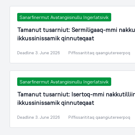
Sanarfinermut Avatangiisinullu Ingerlatsivik
Tamanut tusarniut: Sermiligaaq-mmi nakku
ikkussinissamik qinnuteqaat
Deadline 3. June 2026
Piffissarititaq qaangiutereerpoq
Sanarfinermut Avatangiisinullu Ingerlatsivik
Tamanut tusarniut: Isertoq-mmi nakkutilli
ikkussinissamik qinnuteqaat
Deadline 3. June 2026
Piffissarititaq qaangiutereerpoq