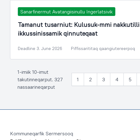
Sanarfinermut Avatangiisinullu Ingerlatsivik
Tamanut tusarniut: Kulusuk-mmi nakkutill
ikkussinissamik qinnuteqaat
Deadline 3. June 2026
Piffissarititaq qaangiutereerpoq
1-imiik 10-imut
takutinneqarput. 327
1
2
3
4
5
nassaarineqarput
Footer
Kommuneqarfik Sermersooq