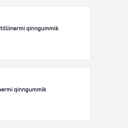
tilliinermi qinngummik
inermi qinngummik