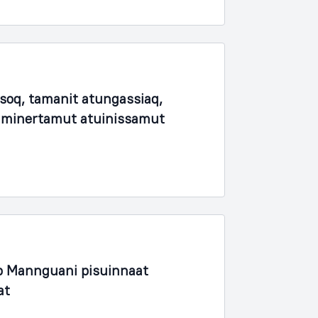
soq, tamanit atungassiaq,
unaminertamut atuinissamut
 Mannguani pisuinnaat
at