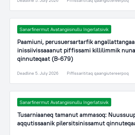
Deadline 5. July 2026
Piffissarititaq qaangiutereerpoq
Sanarfinermut Avatangiisinullu Ingerlatsivik
Paamiuni, perusuersartarfik angallattangaa
inissiivissaaanut piffissami killilimmik n
qinnuteqaat (B-679)
Deadline 5. July 2026
Piffissarititaq qaangiutereerpoq
Sanarfinermut Avatangiisinullu Ingerlatsivik
Tusarniaaneq tamanut ammasoq: Nuussuup
aqqutissaanik pilersitsinissamut qinnuteqa