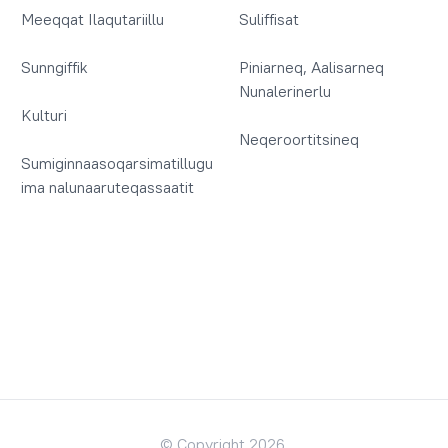
Meeqqat Ilaqutariillu
Suliffisat
Sunngiffik
Piniarneq, Aalisarneq
Nunalerinerlu
Kulturi
Neqeroortitsineq
Sumiginnaasoqarsimatillugu
ima nalunaaruteqassaatit
© Copyright 2026.