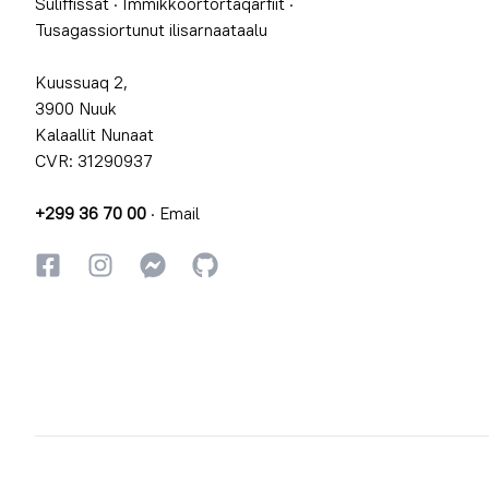
Suliffissat
·
Immikkoortortaqarfiit
·
Tusagassiortunut ilisarnaataalu
Kuussuaq 2,
3900 Nuuk
Kalaallit Nunaat
CVR: 31290937
+299 36 70 00
·
Email
Facebookki
Instagrammi
Instagrammi
GitHub