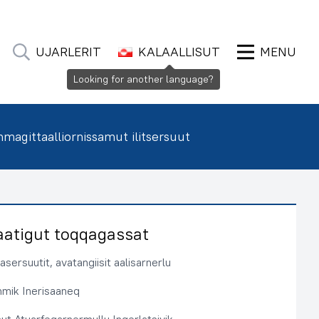
UJARLERIT
KALAALLISUT
MENU
Looking for another language?
agittaalliornissamut ilitsersuut
aatigut toqqagassat
sersuutit, avatangiisit aalisarnerlu
immik Inerisaaneq