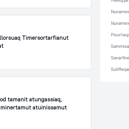
Meeqqanu
Nunamine
Nunamine
Pisortaqa
lorsuaq Timersortarfianut
at
Sammisas
Sanarfine
Suliffeq
fod tamanit atungassiaq,
unaminertamut atuinissamut