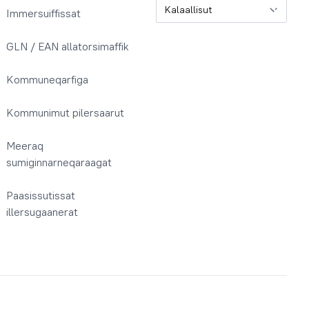
Oqaatsit / Sprog
Immersuiffissat
GLN / EAN allatorsimaffik
Kommuneqarfiga
Kommunimut pilersaarut
Meeraq
sumiginnarneqaraagat
Paasissutissat
illersugaanerat