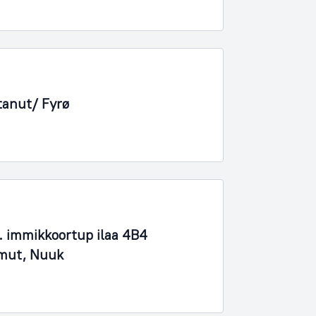
tanut/ Fyrø
 immikkoortup ilaa 4B4
imut, Nuuk