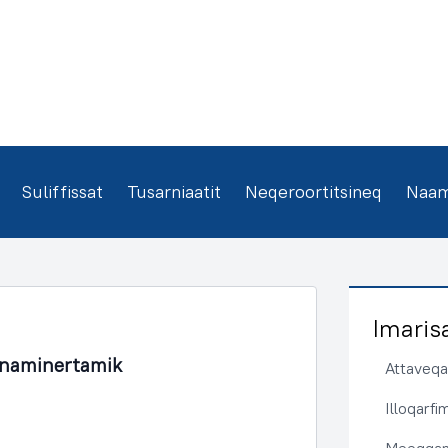
Suliffissat
Tusarniaatit
Neqeroortitsineq
Naamm
Imaris
unaminertamik
Attaveqaa
Illoqarf