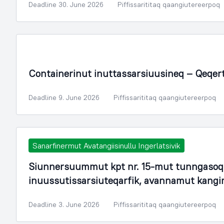
Deadline 30. June 2026
Piffissarititaq qaangiutereerpoq
Containerinut inuttassarsiuusineq – Qeqer
Deadline 9. June 2026
Piffissarititaq qaangiutereerpoq
Sanarfinermut Avatangiisinullu Ingerlatsivik
Siunnersuummut kpt nr. 15-mut tunngasoq.
inuussutissarsiuteqarfik, avannamut kang
Deadline 3. June 2026
Piffissarititaq qaangiutereerpoq