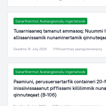
Sanarfinermut Avatangiisinullu Ingerlatsivik
Tusarniaaneq tamanut ammasoq: Nuummi Il
allisaanissamik nunaminertamik qinnuteqa
Deadline 19. July 2026
Piffissarititaq qaangiutereerpoq
Sanarfinermut Avatangiisinullu Ingerlatsivik
Paamiuni, perusuersartarfik containeri 20-
inissiivissaaanut piffissami killilimmik n
qinnuteqaat (B-106)