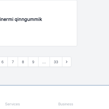
iinermi qinngummik
6
7
8
9
…
33
Tullia
Services
Business