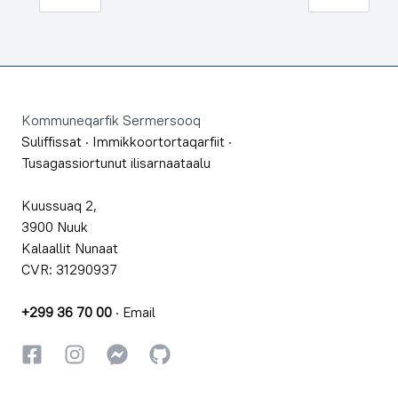
Footer
Kommuneqarfik Sermersooq
Suliffissat
·
Immikkoortortaqarfiit
·
Tusagassiortunut ilisarnaataalu
Kuussuaq 2,
3900 Nuuk
Kalaallit Nunaat
CVR: 31290937
+299 36 70 00
·
Email
Facebookki
Instagrammi
Instagrammi
GitHub