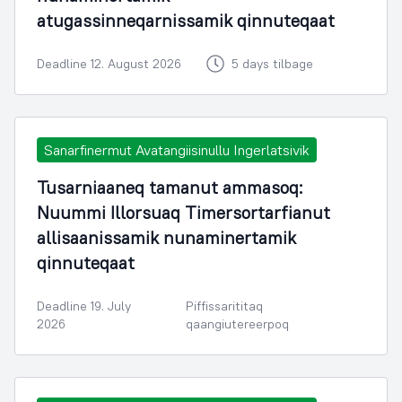
atugassinneqarnissamik qinnuteqaat
Deadline 12. August 2026
5 days tilbage
Sanarfinermut Avatangiisinullu Ingerlatsivik
Tusarniaaneq tamanut ammasoq:
Nuummi Illorsuaq Timersortarfianut
allisaanissamik nunaminertamik
qinnuteqaat
Deadline 19. July
Piffissarititaq
2026
qaangiutereerpoq