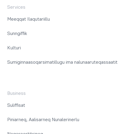
Services
Meeqqat Ilaqutariillu
Sunngiffik
Kulturi
Sumiginnaasoqarsimatillugu ima nalunaaruteqassaatit
Business
Suliffisat
Piniarneq, Aalisarneq Nunalerinerlu
Neqeroortitsineq