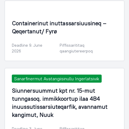
Containerinut inuttassarsiuusineq –
Qeqertanut/ Fyrø
Deadline 9. June
Piffissarititaq
2026
qaangiutereerpoq
Sanarfinermut Avatangiisinullu Ingerlatsivik
Siunnersuummut kpt nr. 15-mut
tunngasoq. immikkoortup ilaa 4B4
inuussutissarsiuteqarfik, avannamut
kangimut, Nuuk
Deadline 3. June
Piffissarititaq