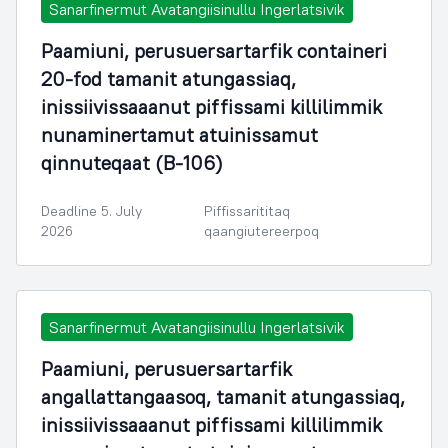
Sanarfinermut Avatangiisinullu Ingerlatsivik
Paamiuni, perusuersartarfik containeri
20-fod tamanit atungassiaq,
inissiivissaaanut piffissami killilimmik
nunaminertamut atuinissamut
qinnuteqaat (B-106)
Deadline 5. July
Piffissarititaq
2026
qaangiutereerpoq
Sanarfinermut Avatangiisinullu Ingerlatsivik
Paamiuni, perusuersartarfik
angallattangaasoq, tamanit atungassiaq,
inissiivissaaanut piffissami killilimmik