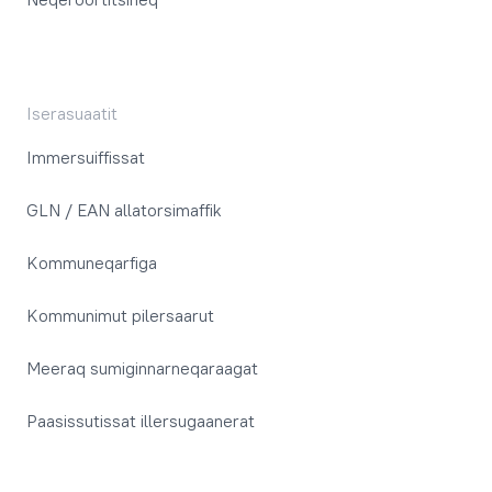
Iserasuaatit
Immersuiffissat
GLN / EAN allatorsimaffik
Kommuneqarfiga
Kommunimut pilersaarut
Meeraq sumiginnarneqaraagat
Paasissutissat illersugaanerat