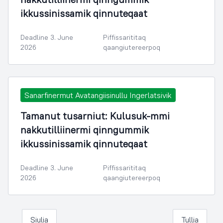
ikkussinissamik qinnuteqaat
Deadline 3. June
Piffissarititaq
2026
qaangiutereerpoq
Sanarfinermut Avatangiisinullu Ingerlatsivik
Tamanut tusarniut: Kulusuk-mmi
nakkutilliinermi qinngummik
ikkussinissamik qinnuteqaat
Deadline 3. June
Piffissarititaq
2026
qaangiutereerpoq
Siulia
Tullia