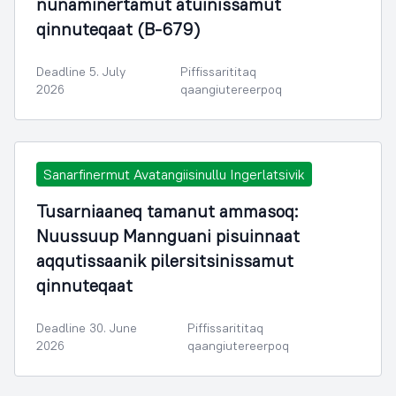
nunaminertamut atuinissamut
qinnuteqaat (B-679)
Deadline 5. July
Piffissarititaq
2026
qaangiutereerpoq
Sanarfinermut Avatangiisinullu Ingerlatsivik
Tusarniaaneq tamanut ammasoq:
Nuussuup Mannguani pisuinnaat
aqqutissaanik pilersitsinissamut
qinnuteqaat
Deadline 30. June
Piffissarititaq
2026
qaangiutereerpoq