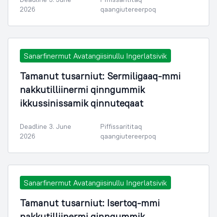
2026
qaangiutereerpoq
Sanarfinermut Avatangiisinullu Ingerlatsivik
Tamanut tusarniut: Sermiligaaq-mmi
nakkutilliinermi qinngummik
ikkussinissamik qinnuteqaat
Deadline 3. June
Piffissarititaq
2026
qaangiutereerpoq
Sanarfinermut Avatangiisinullu Ingerlatsivik
Tamanut tusarniut: Isertoq-mmi
nakkutilliinermi qinngummik