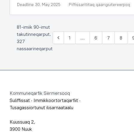
Deadline 30. May 2025
Piffissarititaq qaangiutereerpoq
81-imiik 90-imut
takutinneqarput.
1
…
6
7
8
Siulia
327
nassaarineqarput
Footer
Kommuneqarfik Sermersooq
Suliffissat
·
Immikkoortortaqarfiit
·
Tusagassiortunut ilisarnaataalu
Kuussuaq 2,
3900 Nuuk