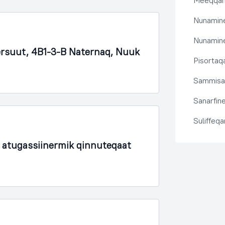
Meeqqanu
Nunamine
Nunamine
nersuut, 4B1-3-B Naternaq, Nuuk
Pisortaqa
Sammisas
Sanarfine
Suliffeq
 atugassiinermik qinnuteqaat