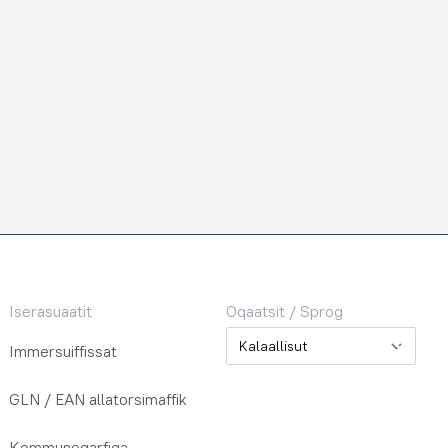
Iserasuaatit
Oqaatsit / Sprog
Oqaatsit / Sprog
Immersuiffissat
GLN / EAN allatorsimaffik
Kommuneqarfiga