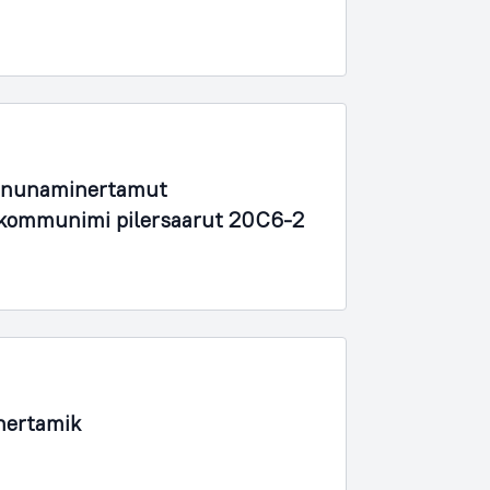
ik nunaminertamut
 kommunimi pilersaarut 20C6-2
nertamik