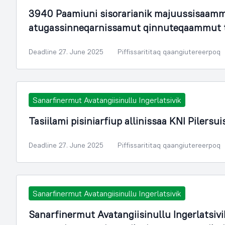
3940 Paamiuni sisorarianik majuussisaam
atugassinneqarnissamut qinnuteqaammut 
Deadline 27. June 2025
Piffissarititaq qaangiutereerpoq
Sanarfinermut Avatangiisinullu Ingerlatsivik
Tasiilami pisiniarfiup allinissaa KNI Pilersu
Deadline 27. June 2025
Piffissarititaq qaangiutereerpoq
Sanarfinermut Avatangiisinullu Ingerlatsivik
Sanarfinermut Avatangiisinullu Ingerlatsiv