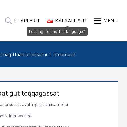
UJARLERIT
KALAALLISUT
MENU
Looking for another language?
agittaalliornissamut ilitsersuut
aatigut toqqagassat
sersuutit, avatangiisit aalisarnerlu
immik Inerisaaneq