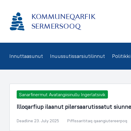
Imarisaanukarit
KOMMUNEQARFIK
SERMERSOOQ
Innuttaasunut
Inuussutissarsiutilinnut
Politikki
Sanarfinermut Avatangiisinullu Ingerlatsivik
Illoqarfiup ilaanut pilersaarutissatut siunn
Deadline 23. July 2025
Piffissarititaq qaangiutereerpoq