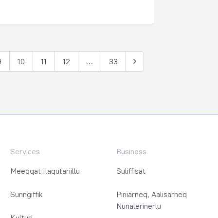
9
10
11
12
…
33
Tullia
Services
Business
Meeqqat Ilaqutariillu
Suliffisat
Sunngiffik
Piniarneq, Aalisarneq
Nunalerinerlu
Kulturi