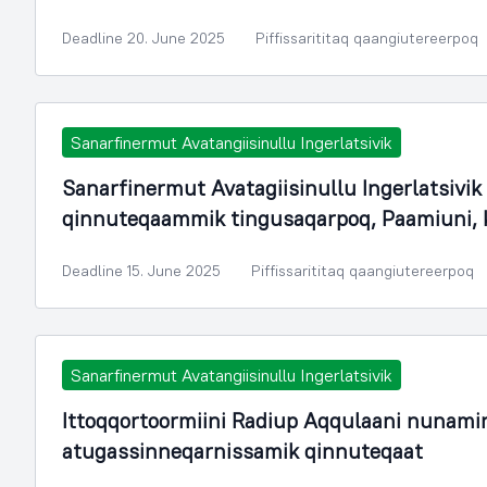
Deadline 20. June 2025
Piffissarititaq qaangiutereerpoq
Sanarfinermut Avatangiisinullu Ingerlatsivik
Sanarfinermut Avatagiisinullu Ingerlatsiv
qinnuteqaammik tingusaqarpoq, Paamiuni,
Deadline 15. June 2025
Piffissarititaq qaangiutereerpoq
Sanarfinermut Avatangiisinullu Ingerlatsivik
Ittoqqortoormiini Radiup Aqqulaani nunami
atugassinneqarnissamik qinnuteqaat