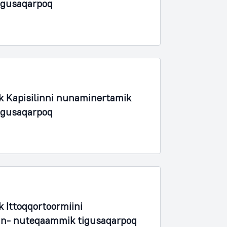
igusaqarpoq
ik Kapisilinni nunaminertamik
igusaqarpoq
k Ittoqqortoormiini
in- nuteqaammik tigusaqarpoq