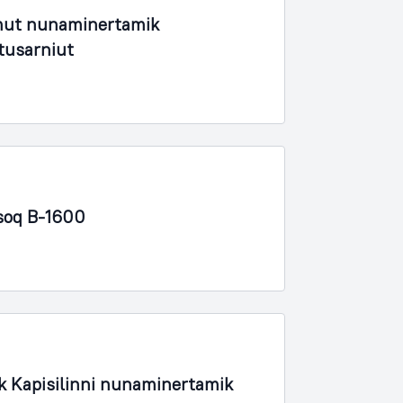
mut nunaminertamik
tusarniut
isoq B-1600
ik Kapisilinni nunaminertamik