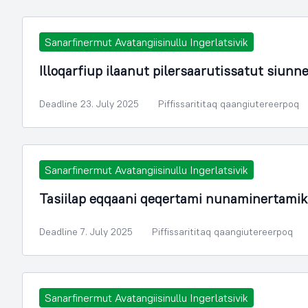
Sanarfinermut Avatangiisinullu Ingerlatsivik
Illoqarfiup ilaanut pilersaarutissatut siun
Deadline 23. July 2025
Piffissarititaq qaangiutereerpoq
Sanarfinermut Avatangiisinullu Ingerlatsivik
Tasiilap eqqaani qeqertami nunaminertamik
Deadline 7. July 2025
Piffissarititaq qaangiutereerpoq
Sanarfinermut Avatangiisinullu Ingerlatsivik