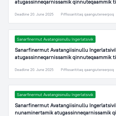
atugassinneqarnissamik qinnuteqaammik t
Deadline 20. June 2025
Piffissarititaq qaangiutereerpoq
Sanarfinermut Avatangiisinullu Ingerlatsivik
Sanarfinermut Avatangiisinullu Ingerlatsiv
atugassinneqarnissamik qinnuteqaammik t
Deadline 20. June 2025
Piffissarititaq qaangiutereerpoq
Sanarfinermut Avatangiisinullu Ingerlatsivik
Sanarfinermut Avatangiisinullu Ingerlatsivi
nunaminertamik atugassinneqarnissamik q