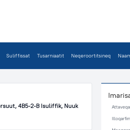
Suliffissat
Tusarniaatit
Neqeroortitsineq
Naamm
Imaris
ersuut, 4B5-2-B Isuliffik, Nuuk
Attaveqaa
Illoqarf