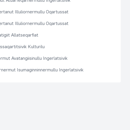
t Atuarfeqarnermullu Ingerlatsivik
rtanut Illuliornermullu Oqartussat
rtanut Illuliornermullu Oqartussat
tigiit Allatseqarfiat
saqartitsivik Kulturilu
rmut Avatangiisinullu Ingerlatsivik
arnermut Isumaginninnermullu Ingerlatsivik