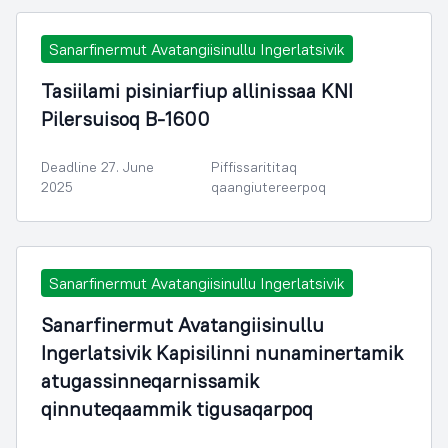
Sanarfinermut Avatangiisinullu Ingerlatsivik
Tasiilami pisiniarfiup allinissaa KNI
Pilersuisoq B-1600
Deadline 27. June
Piffissarititaq
2025
qaangiutereerpoq
Sanarfinermut Avatangiisinullu Ingerlatsivik
Sanarfinermut Avatangiisinullu
Ingerlatsivik Kapisilinni nunaminertamik
atugassinneqarnissamik
qinnuteqaammik tigusaqarpoq