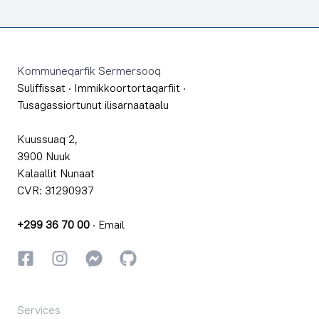
Footer
Kommuneqarfik Sermersooq
Suliffissat
·
Immikkoortortaqarfiit
·
Tusagassiortunut ilisarnaataalu
Kuussuaq 2,
3900 Nuuk
Kalaallit Nunaat
CVR: 31290937
+299 36 70 00
·
Email
Facebookki
Instagrammi
Instagrammi
GitHub
Services