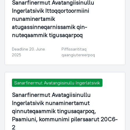
Sanarfinermut Avatangiisinullu
Ingerlatsivik Ittoqqortoormiini
nunaminertamik
atugassinneqarnissamik qin-
nuteqaammik tigusaqarpoq
Deadline 20. June
Piffissarititaq
2025
qaangiutereerpoq
Sanarfinermut Avatangiisinullu Ingerlatsivik
Sanarfinermut Avatagiisinullu
Ingerlatsivik nunaminertamut
qinnuteqaammik tingusaqarpoq,
Paamiuni, kommunimi pilersaarut 20C6-
2