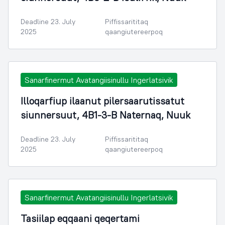
Deadline 23. July
Piffissarititaq
2025
qaangiutereerpoq
Sanarfinermut Avatangiisinullu Ingerlatsivik
Illoqarfiup ilaanut pilersaarutissatut
siunnersuut, 4B1-3-B Naternaq, Nuuk
Deadline 23. July
Piffissarititaq
2025
qaangiutereerpoq
Sanarfinermut Avatangiisinullu Ingerlatsivik
Tasiilap eqqaani qeqertami