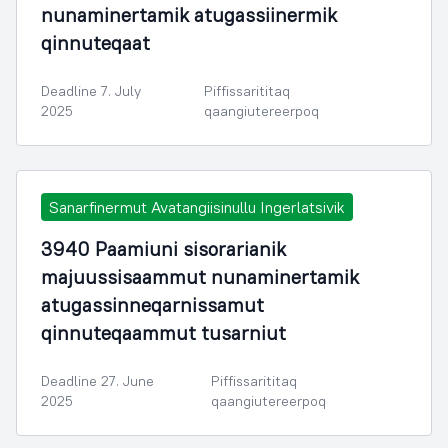
nunaminertamik atugassiinermik
qinnuteqaat
Deadline 7. July
Piffissarititaq
2025
qaangiutereerpoq
Sanarfinermut Avatangiisinullu Ingerlatsivik
3940 Paamiuni sisorarianik
majuussisaammut nunaminertamik
atugassinneqarnissamut
qinnuteqaammut tusarniut
Deadline 27. June
Piffissarititaq
2025
qaangiutereerpoq