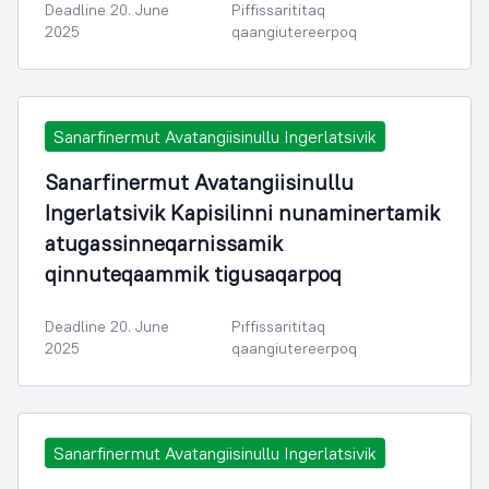
Deadline 20. June
Piffissarititaq
2025
qaangiutereerpoq
Sanarfinermut Avatangiisinullu Ingerlatsivik
Sanarfinermut Avatangiisinullu
Ingerlatsivik Kapisilinni nunaminertamik
atugassinneqarnissamik
qinnuteqaammik tigusaqarpoq
Deadline 20. June
Piffissarititaq
2025
qaangiutereerpoq
Sanarfinermut Avatangiisinullu Ingerlatsivik