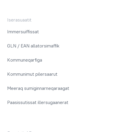
Iserasuaatit
Immersuiffissat
GLN / EAN allatorsimaffik
Kommuneqarfiga
Kommunimut pilersaarut
Meeraq sumiginnarneqaraagat
Paasissutissat illersugaanerat