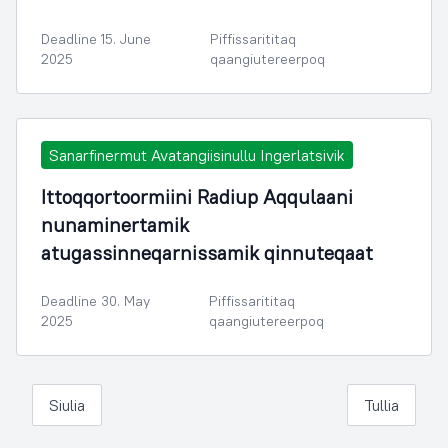
Deadline 15. June
Piffissarititaq
2025
qaangiutereerpoq
Sanarfinermut Avatangiisinullu Ingerlatsivik
Ittoqqortoormiini Radiup Aqqulaani
nunaminertamik
atugassinneqarnissamik qinnuteqaat
Deadline 30. May
Piffissarititaq
2025
qaangiutereerpoq
Siulia
Tullia