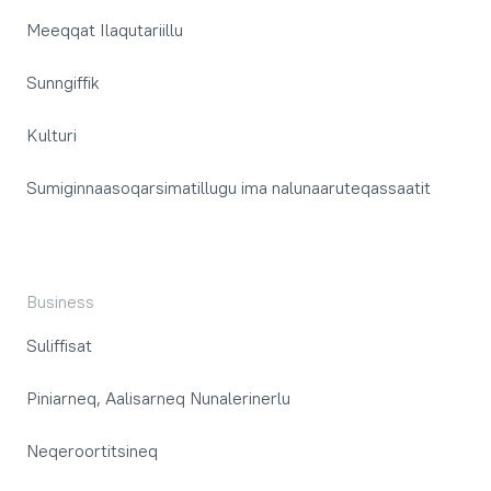
Meeqqat Ilaqutariillu
Sunngiffik
Kulturi
Sumiginnaasoqarsimatillugu ima nalunaaruteqassaatit
Business
Suliffisat
Piniarneq, Aalisarneq Nunalerinerlu
Neqeroortitsineq