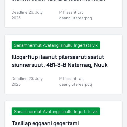
Deadline 23. July
Piffissarititaq
2025
qaangiutereerpoq
Sanarfinermut Avatangiisinullu Ingerlatsivik
Illoqarfiup ilaanut pilersaarutissatut
siunnersuut, 4B1-3-B Naternaq, Nuuk
Deadline 23. July
Piffissarititaq
2025
qaangiutereerpoq
Sanarfinermut Avatangiisinullu Ingerlatsivik
Tasiilap eqqaani qeqertami