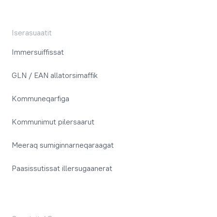
Iserasuaatit
Immersuiffissat
GLN / EAN allatorsimaffik
Kommuneqarfiga
Kommunimut pilersaarut
Meeraq sumiginnarneqaraagat
Paasissutissat illersugaanerat