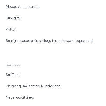
Meeqqat Ilaqutariillu
Sunngiffik
Kulturi
Sumiginnaasoqarsimatillugu ima nalunaaruteqassaatit
Business
Suliffisat
Piniarneq, Aalisarneq Nunalerinerlu
Neqeroortitsineq