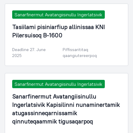
Sanarfinermut Avatangiisinullu Ingerlatsivik
Tasiilami pisiniarfiup allinissaa KNI
Pilersuisoq B-1600
Deadline 27. June
Piffissarititaq
2025
qaangiutereerpoq
Sanarfinermut Avatangiisinullu Ingerlatsivik
Sanarfinermut Avatangiisinullu
Ingerlatsivik Kapisilinni nunaminertamik
atugassinneqarnissamik
qinnuteqaammik tigusaqarpoq