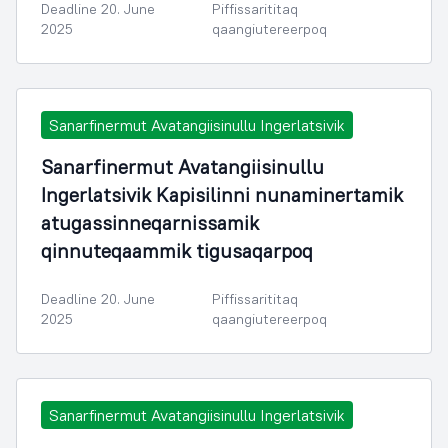
Deadline 20. June
Piffissarititaq
2025
qaangiutereerpoq
Sanarfinermut Avatangiisinullu Ingerlatsivik
Sanarfinermut Avatangiisinullu
Ingerlatsivik Kapisilinni nunaminertamik
atugassinneqarnissamik
qinnuteqaammik tigusaqarpoq
Deadline 20. June
Piffissarititaq
2025
qaangiutereerpoq
Sanarfinermut Avatangiisinullu Ingerlatsivik