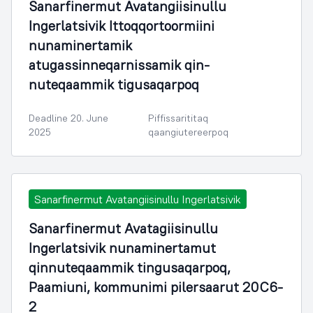
Sanarfinermut Avatangiisinullu
Ingerlatsivik Ittoqqortoormiini
nunaminertamik
atugassinneqarnissamik qin-
nuteqaammik tigusaqarpoq
Deadline 20. June
Piffissarititaq
2025
qaangiutereerpoq
Sanarfinermut Avatangiisinullu Ingerlatsivik
Sanarfinermut Avatagiisinullu
Ingerlatsivik nunaminertamut
qinnuteqaammik tingusaqarpoq,
Paamiuni, kommunimi pilersaarut 20C6-
2