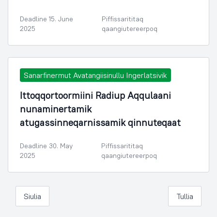
Deadline 15. June
Piffissarititaq
2025
qaangiutereerpoq
Sanarfinermut Avatangiisinullu Ingerlatsivik
Ittoqqortoormiini Radiup Aqqulaani
nunaminertamik
atugassinneqarnissamik qinnuteqaat
Deadline 30. May
Piffissarititaq
2025
qaangiutereerpoq
Siulia
Tullia