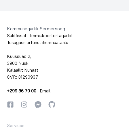
Footer
Kommuneqarfik Sermersooq
Suliffissat
·
Immikkoortortaqarfiit
·
Tusagassiortunut ilisarnaataalu
Kuussuaq 2,
3900 Nuuk
Kalaallit Nunaat
CVR: 31290937
+299 36 70 00
·
Email
Facebookki
Instagrammi
Instagrammi
GitHub
Services