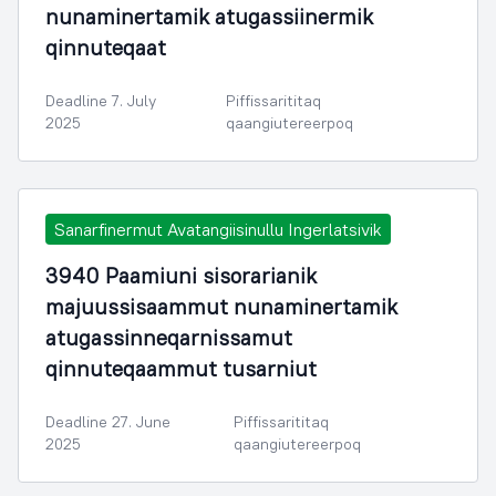
nunaminertamik atugassiinermik
qinnuteqaat
Deadline 7. July
Piffissarititaq
2025
qaangiutereerpoq
Sanarfinermut Avatangiisinullu Ingerlatsivik
3940 Paamiuni sisorarianik
majuussisaammut nunaminertamik
atugassinneqarnissamut
qinnuteqaammut tusarniut
Deadline 27. June
Piffissarititaq
2025
qaangiutereerpoq