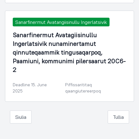
Sanarfinermut Avatangiisinullu Ingerlatsivik
Sanarfinermut Avatagiisinullu
Ingerlatsivik nunaminertamut
qinnuteqaammik tingusaqarpoq,
Paamiuni, kommunimi pilersaarut 20C6-
2
Deadline 15. June
Piffissarititaq
2025
qaangiutereerpoq
Siulia
Tullia