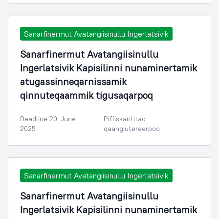
Sanarfinermut Avatangiisinullu Ingerlatsivik
Sanarfinermut Avatangiisinullu
Ingerlatsivik Kapisilinni nunaminertamik
atugassinneqarnissamik
qinnuteqaammik tigusaqarpoq
Deadline 20. June
Piffissarititaq
2025
qaangiutereerpoq
Sanarfinermut Avatangiisinullu Ingerlatsivik
Sanarfinermut Avatangiisinullu
Ingerlatsivik Kapisilinni nunaminertamik