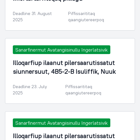
Deadline 31. August
Piffissarititaq
2025
qaangiutereerpoq
Sanarfinermut Avatangiisinullu Ingerlatsivik
Illoqarfiup ilaanut pilersaarutissatut
siunnersuut, 4B5-2-B Isuliffik, Nuuk
Deadline 23. July
Piffissarititaq
2025
qaangiutereerpoq
Sanarfinermut Avatangiisinullu Ingerlatsivik
Illoqarfiup ilaanut pilersaarutissatut