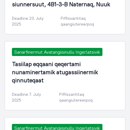
siunnersuut, 4B1-3-B Naternaq, Nuuk
Deadline 23. July
Piffissarititaq
2025
qaangiutereerpoq
Sanarfinermut Avatangiisinullu Ingerlatsivik
Tasiilap eqqaani qeqertami
nunaminertamik atugassiinermik
qinnuteqaat
Deadline 7. July
Piffissarititaq
2025
qaangiutereerpoq
Sanarfinermut Avatangiisinullu Ingerlatsivik