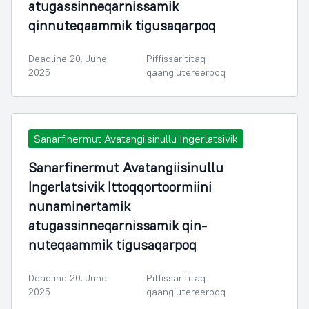
atugassinneqarnissamik
qinnuteqaammik tigusaqarpoq
Deadline 20. June
Piffissarititaq
2025
qaangiutereerpoq
Sanarfinermut Avatangiisinullu Ingerlatsivik
Sanarfinermut Avatangiisinullu
Ingerlatsivik Ittoqqortoormiini
nunaminertamik
atugassinneqarnissamik qin-
nuteqaammik tigusaqarpoq
Deadline 20. June
Piffissarititaq
2025
qaangiutereerpoq