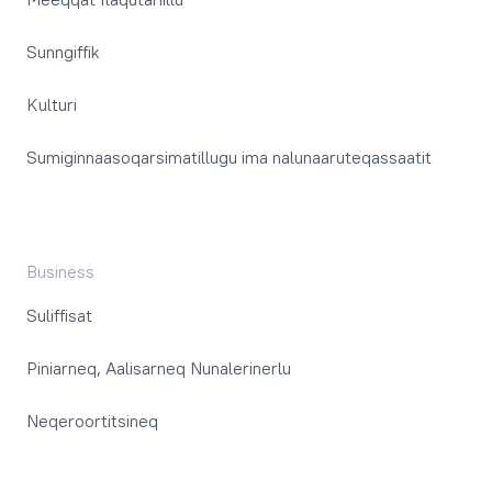
Sunngiffik
Kulturi
Sumiginnaasoqarsimatillugu ima nalunaaruteqassaatit
Business
Suliffisat
Piniarneq, Aalisarneq Nunalerinerlu
Neqeroortitsineq