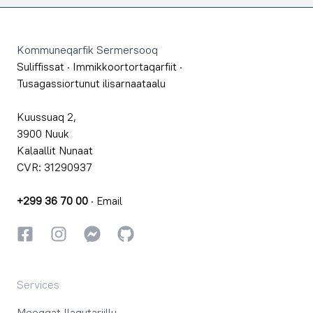
Footer
Kommuneqarfik Sermersooq
Suliffissat
·
Immikkoortortaqarfiit
·
Tusagassiortunut ilisarnaataalu
Kuussuaq 2,
3900 Nuuk
Kalaallit Nunaat
CVR: 31290937
+299 36 70 00
·
Email
Facebookki
Instagrammi
Instagrammi
GitHub
Services
Meeqqat Ilaqutariillu