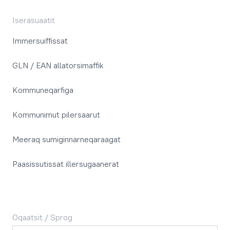
Iserasuaatit
Immersuiffissat
GLN / EAN allatorsimaffik
Kommuneqarfiga
Kommunimut pilersaarut
Meeraq sumiginnarneqaraagat
Paasissutissat illersugaanerat
Oqaatsit / Sprog
Oqaatsit / Sprog