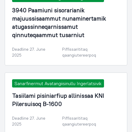
3940 Paamiuni sisorarianik
majuussisaammut nunaminertamik
atugassinneqarnissamut
qinnuteqaammut tusarniut
Deadline 27. June
Piffissarititaq
2025
qaangiutereerpoq
Sanarfinermut Avatangiisinullu Ingerlatsivik
Tasiilami pisiniarfiup allinissaa KNI
Pilersuisoq B-1600
Deadline 27. June
Piffissarititaq
2025
qaangiutereerpoq