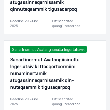
atugassinneqarnissamik
qinnuteqaammik tigusaqarpoq
Deadline 20. June
Piffissarititaq
2025
qaangiutereerpoq
Sanarfinermut Avatangiisinullu Ingerlatsivik
Sanarfinermut Avatangiisinullu
Ingerlatsivik Ittoqqortoormiini
nunaminertamik
atugassinneqarnissamik qin-
nuteqaammik tigusaqarpoq
Deadline 20. June
Piffissarititaq
2025
qaangiutereerpoq