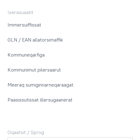
Iserasuaatit
Immersuiffissat
GLN / EAN allatorsimaffik
Kommuneqarfiga
Kommunimut pilersaarut
Meeraq sumiginnarneqaraagat
Paasissutissat illersugaanerat
Oqaatsit / Sprog
Oqaatsit / Sprog