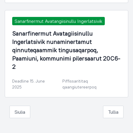
Sanarfinermut Avatangiisinullu Ingerlatsivik
Sanarfinermut Avatagiisinullu
Ingerlatsivik nunaminertamut
qinnuteqaammik tingusaqarpoq,
Paamiuni, kommunimi pilersaarut 20C6-
2
Deadline 15. June
Piffissarititaq
2025
qaangiutereerpoq
Siulia
Tullia