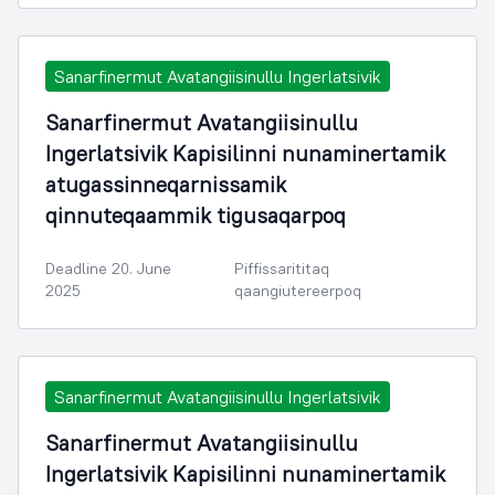
Sanarfinermut Avatangiisinullu Ingerlatsivik
Sanarfinermut Avatangiisinullu
Ingerlatsivik Kapisilinni nunaminertamik
atugassinneqarnissamik
qinnuteqaammik tigusaqarpoq
Deadline 20. June
Piffissarititaq
2025
qaangiutereerpoq
Sanarfinermut Avatangiisinullu Ingerlatsivik
Sanarfinermut Avatangiisinullu
Ingerlatsivik Kapisilinni nunaminertamik