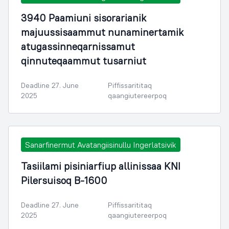
3940 Paamiuni sisorarianik
majuussisaammut nunaminertamik
atugassinneqarnissamut
qinnuteqaammut tusarniut
Deadline 27. June
Piffissarititaq
2025
qaangiutereerpoq
Sanarfinermut Avatangiisinullu Ingerlatsivik
Tasiilami pisiniarfiup allinissaa KNI
Pilersuisoq B-1600
Deadline 27. June
Piffissarititaq
2025
qaangiutereerpoq