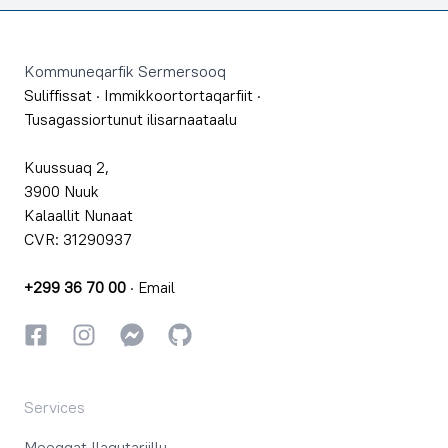
Footer
Kommuneqarfik Sermersooq
Suliffissat
·
Immikkoortortaqarfiit
·
Tusagassiortunut ilisarnaataalu
Kuussuaq 2,
3900 Nuuk
Kalaallit Nunaat
CVR: 31290937
+299 36 70 00
·
Email
Facebookki
Instagrammi
Instagrammi
GitHub
Services
Meeqqat Ilaqutariillu