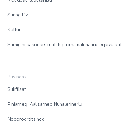
Sunngiffik
Kulturi
Sumiginnaasoqarsimatillugu ima nalunaaruteqassaatit
Business
Suliffisat
Piniarneq, Aalisarneq Nunalerinerlu
Neqeroortitsineq