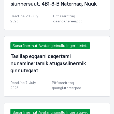
siunnersuut, 4B1-3-B Naternaq, Nuuk
Deadline 23. July
Piffissarititaq
2025
qaangiutereerpoq
Sanarfinermut Avatangiisinullu Ingerlatsivik
Tasiilap eqqaani qeqertami
nunaminertamik atugassiinermik
qinnuteqaat
Deadline 7. July
Piffissarititaq
2025
qaangiutereerpoq
Sanarfinermut Avatangiisinullu Ingerlatsivik