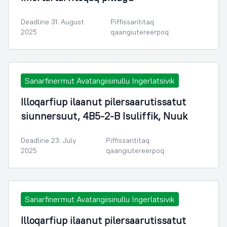
Deadline 31. August
Piffissarititaq
2025
qaangiutereerpoq
Sanarfinermut Avatangiisinullu Ingerlatsivik
Illoqarfiup ilaanut pilersaarutissatut
siunnersuut, 4B5-2-B Isuliffik, Nuuk
Deadline 23. July
Piffissarititaq
2025
qaangiutereerpoq
Sanarfinermut Avatangiisinullu Ingerlatsivik
Illoqarfiup ilaanut pilersaarutissatut