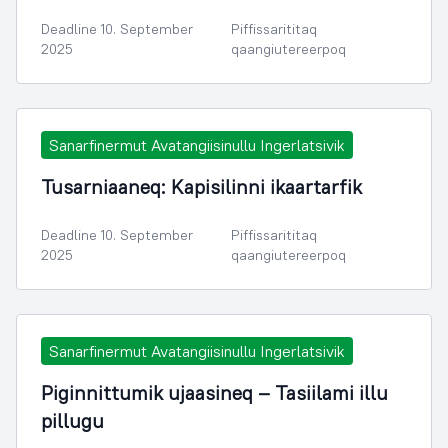
Deadline 10. September
Piffissarititaq
2025
qaangiutereerpoq
Sanarfinermut Avatangiisinullu Ingerlatsivik
Tusarniaaneq: Kapisilinni ikaartarfik
Deadline 10. September
Piffissarititaq
2025
qaangiutereerpoq
Sanarfinermut Avatangiisinullu Ingerlatsivik
Piginnittumik ujaasineq – Tasiilami illu
pillugu