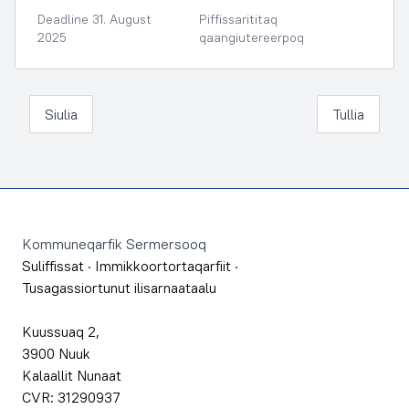
Deadline 31. August
Piffissarititaq
2025
qaangiutereerpoq
Siulia
Tullia
Footer
Kommuneqarfik Sermersooq
Suliffissat
·
Immikkoortortaqarfiit
·
Tusagassiortunut ilisarnaataalu
Kuussuaq 2,
3900 Nuuk
Kalaallit Nunaat
CVR: 31290937