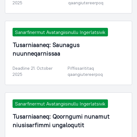
2025
qaangiutereerpoq
Sanarfinermut Avatangiisinullu Ingerlatsivik
Tusarniaaneq: Saunagus
nuunneqarnissaa
Deadline 21. October
Piffissarititaq
2025
qaangiutereerpoq
Sanarfinermut Avatangiisinullu Ingerlatsivik
Tusarniaaneq: Qoorngumi nunamut
niusisarfimmi ungaloqutit