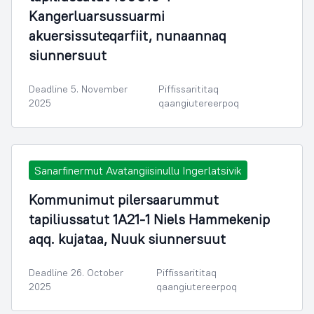
Kangerluarsussuarmi
akuersissuteqarfiit, nunaannaq
siunnersuut
Deadline 5. November
Piffissarititaq
2025
qaangiutereerpoq
Sanarfinermut Avatangiisinullu Ingerlatsivik
Kommunimut pilersaarummut
tapiliussatut 1A21-1 Niels Hammekenip
aqq. kujataa, Nuuk siunnersuut
Deadline 26. October
Piffissarititaq
2025
qaangiutereerpoq