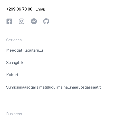
+299 36 70 00
·
Email
Facebookki
Instagrammi
Instagrammi
GitHub
Services
Meeqqat Ilaqutariillu
Sunngiffik
Kulturi
Sumiginnaasoqarsimatillugu ima nalunaaruteqassaatit
Business