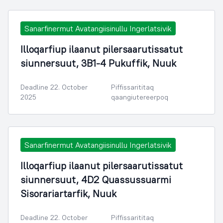
Sanarfinermut Avatangiisinullu Ingerlatsivik
Illoqarfiup ilaanut pilersaarutissatut
siunnersuut, 3B1-4 Pukuffik, Nuuk
Deadline 22. October
Piffissarititaq
2025
qaangiutereerpoq
Sanarfinermut Avatangiisinullu Ingerlatsivik
Illoqarfiup ilaanut pilersaarutissatut
siunnersuut, 4D2 Quassussuarmi
Sisorariartarfik, Nuuk
Deadline 22. October
Piffissarititaq