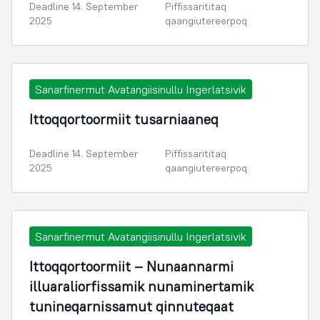
Deadline 14. September
Piffissarititaq
2025
qaangiutereerpoq
Sanarfinermut Avatangiisinullu Ingerlatsivik
Ittoqqortoormiit tusarniaaneq
Deadline 14. September
Piffissarititaq
2025
qaangiutereerpoq
Sanarfinermut Avatangiisinullu Ingerlatsivik
Ittoqqortoormiit – Nunaannarmi
illuaraliorfissamik nunaminertamik
tunineqarnissamut qinnuteqaat