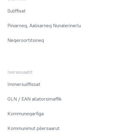
Suliffisat
Piniarneq, Aalisarneq Nunalerinerlu
Neqeroortitsineq
Iserasuaatit
Immersuiffissat
GLN / EAN allatorsimaffik
Kommuneqarfiga
Kommunimut pilersaarut