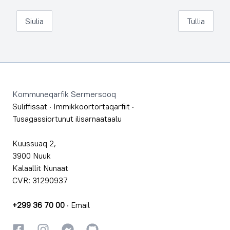
Siulia
Tullia
Footer
Kommuneqarfik Sermersooq
Suliffissat
·
Immikkoortortaqarfiit
·
Tusagassiortunut ilisarnaataalu
Kuussuaq 2,
3900 Nuuk
Kalaallit Nunaat
CVR: 31290937
+299 36 70 00
·
Email
Facebookki
Instagrammi
Instagrammi
GitHub