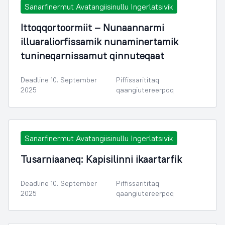
Sanarfinermut Avatangiisinullu Ingerlatsivik
Ittoqqortoormiit – Nunaannarmi
illuaraliorfissamik nunaminertamik
tunineqarnissamut qinnuteqaat
Deadline 10. September
Piffissarititaq
2025
qaangiutereerpoq
Sanarfinermut Avatangiisinullu Ingerlatsivik
Tusarniaaneq: Kapisilinni ikaartarfik
Deadline 10. September
Piffissarititaq
2025
qaangiutereerpoq