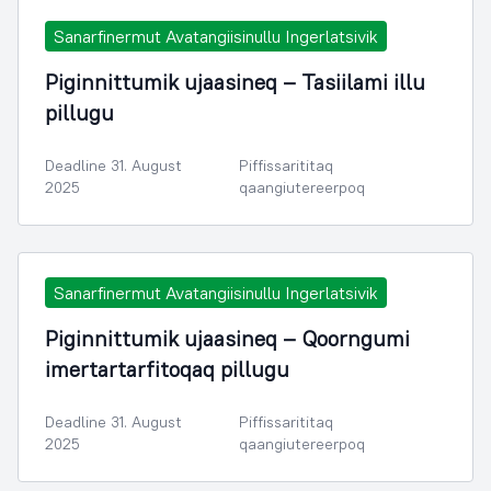
Sanarfinermut Avatangiisinullu Ingerlatsivik
Piginnittumik ujaasineq – Tasiilami illu
pillugu
Deadline 31. August
Piffissarititaq
2025
qaangiutereerpoq
Sanarfinermut Avatangiisinullu Ingerlatsivik
Piginnittumik ujaasineq – Qoorngumi
imertartarfitoqaq pillugu
Deadline 31. August
Piffissarititaq
2025
qaangiutereerpoq