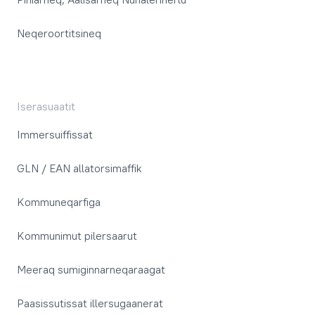
Neqeroortitsineq
Iserasuaatit
Immersuiffissat
GLN / EAN allatorsimaffik
Kommuneqarfiga
Kommunimut pilersaarut
Meeraq sumiginnarneqaraagat
Paasissutissat illersugaanerat