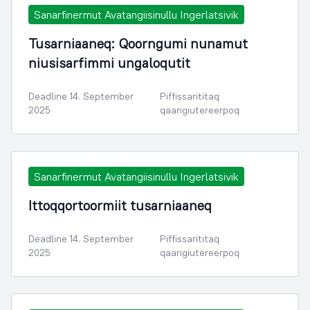
Sanarfinermut Avatangiisinullu Ingerlatsivik
Tusarniaaneq: Qoorngumi nunamut
niusisarfimmi ungaloqutit
Deadline 14. September
Piffissarititaq
2025
qaangiutereerpoq
Sanarfinermut Avatangiisinullu Ingerlatsivik
Ittoqqortoormiit tusarniaaneq
Deadline 14. September
Piffissarititaq
2025
qaangiutereerpoq