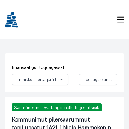
Imarisaanukarit
Pri
Imarisaatigut toqqagassat
Immikkoortortaqarfiit
Toqqagassanut
Sanarfinermut Avatangiisinullu Ingerlatsivik
Kommunimut pilersaarummut
tapiliussatut 1A21-1 Niels Hammekenip