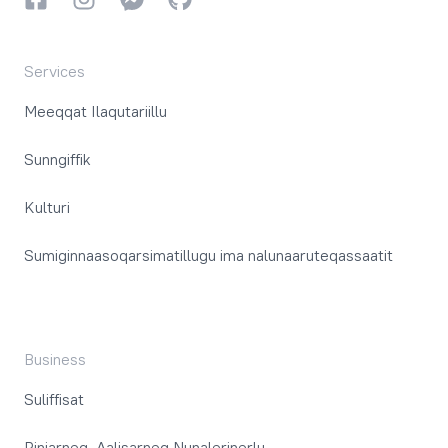
Services
Meeqqat Ilaqutariillu
Sunngiffik
Kulturi
Sumiginnaasoqarsimatillugu ima nalunaaruteqassaatit
Business
Suliffisat
Piniarneq, Aalisarneq Nunalerinerlu