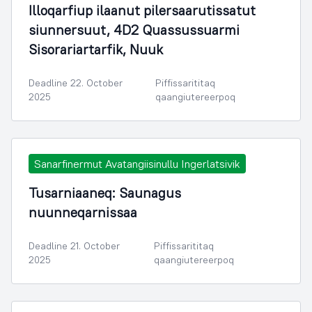
Illoqarfiup ilaanut pilersaarutissatut
siunnersuut, 4D2 Quassussuarmi
Sisorariartarfik, Nuuk
Deadline 22. October
Piffissarititaq
2025
qaangiutereerpoq
Sanarfinermut Avatangiisinullu Ingerlatsivik
Tusarniaaneq: Saunagus
nuunneqarnissaa
Deadline 21. October
Piffissarititaq
2025
qaangiutereerpoq