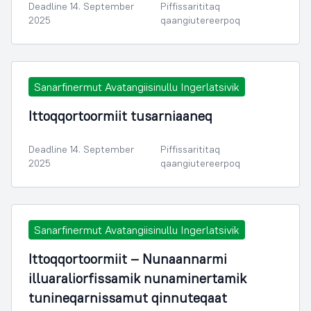
Deadline 14. September
Piffissarititaq
2025
qaangiutereerpoq
Sanarfinermut Avatangiisinullu Ingerlatsivik
Ittoqqortoormiit tusarniaaneq
Deadline 14. September
Piffissarititaq
2025
qaangiutereerpoq
Sanarfinermut Avatangiisinullu Ingerlatsivik
Ittoqqortoormiit – Nunaannarmi
illuaraliorfissamik nunaminertamik
tunineqarnissamut qinnuteqaat