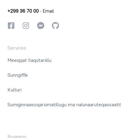
+299 36 70 00
·
Email
Facebookki
Instagrammi
Instagrammi
GitHub
Services
Meeqqat Ilaqutariillu
Sunngiffik
Kulturi
Sumiginnaasoqarsimatillugu ima nalunaaruteqassaatit
Business