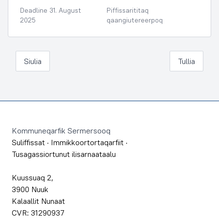
Deadline 31. August
Piffissarititaq
2025
qaangiutereerpoq
Siulia
Tullia
Footer
Kommuneqarfik Sermersooq
Suliffissat
·
Immikkoortortaqarfiit
·
Tusagassiortunut ilisarnaataalu
Kuussuaq 2,
3900 Nuuk
Kalaallit Nunaat
CVR: 31290937