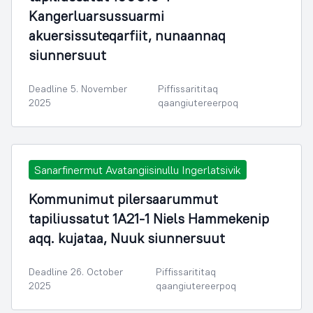
Kangerluarsussuarmi
akuersissuteqarfiit, nunaannaq
siunnersuut
Deadline 5. November
Piffissarititaq
2025
qaangiutereerpoq
Sanarfinermut Avatangiisinullu Ingerlatsivik
Kommunimut pilersaarummut
tapiliussatut 1A21-1 Niels Hammekenip
aqq. kujataa, Nuuk siunnersuut
Deadline 26. October
Piffissarititaq
2025
qaangiutereerpoq