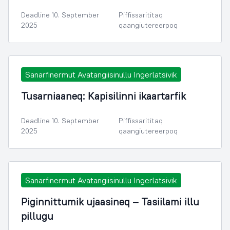
Deadline 10. September
Piffissarititaq
2025
qaangiutereerpoq
Sanarfinermut Avatangiisinullu Ingerlatsivik
Tusarniaaneq: Kapisilinni ikaartarfik
Deadline 10. September
Piffissarititaq
2025
qaangiutereerpoq
Sanarfinermut Avatangiisinullu Ingerlatsivik
Piginnittumik ujaasineq – Tasiilami illu
pillugu