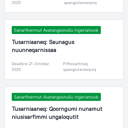
2025
qaangiutereerpoq
Sanarfinermut Avatangiisinullu Ingerlatsivik
Tusarniaaneq: Saunagus
nuunneqarnissaa
Deadline 21. October
Piffissarititaq
2025
qaangiutereerpoq
Sanarfinermut Avatangiisinullu Ingerlatsivik
Tusarniaaneq: Qoorngumi nunamut
niusisarfimmi ungaloqutit