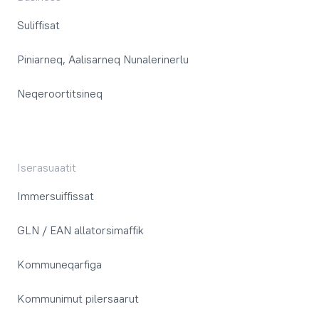
Suliffisat
Piniarneq, Aalisarneq Nunalerinerlu
Neqeroortitsineq
Iserasuaatit
Immersuiffissat
GLN / EAN allatorsimaffik
Kommuneqarfiga
Kommunimut pilersaarut