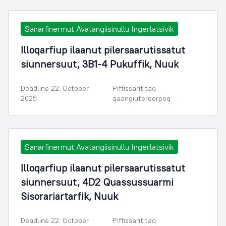
Sanarfinermut Avatangiisinullu Ingerlatsivik
Illoqarfiup ilaanut pilersaarutissatut
siunnersuut, 3B1-4 Pukuffik, Nuuk
Deadline 22. October
Piffissarititaq
2025
qaangiutereerpoq
Sanarfinermut Avatangiisinullu Ingerlatsivik
Illoqarfiup ilaanut pilersaarutissatut
siunnersuut, 4D2 Quassussuarmi
Sisorariartarfik, Nuuk
Deadline 22. October
Piffissarititaq