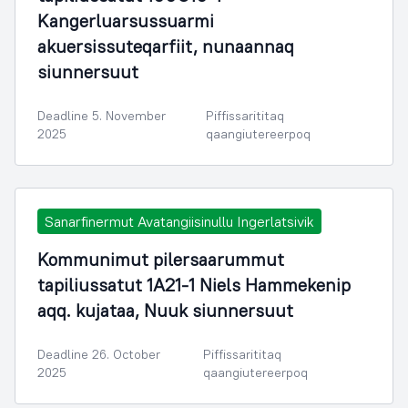
Kangerluarsussuarmi
akuersissuteqarfiit, nunaannaq
siunnersuut
Deadline 5. November
Piffissarititaq
2025
qaangiutereerpoq
Sanarfinermut Avatangiisinullu Ingerlatsivik
Kommunimut pilersaarummut
tapiliussatut 1A21-1 Niels Hammekenip
aqq. kujataa, Nuuk siunnersuut
Deadline 26. October
Piffissarititaq
2025
qaangiutereerpoq