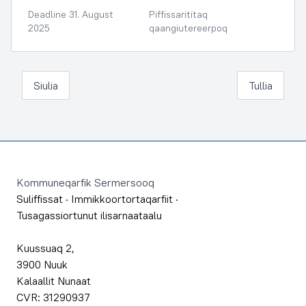
Deadline 31. August
Piffissarititaq
2025
qaangiutereerpoq
Siulia
Tullia
Footer
Kommuneqarfik Sermersooq
Suliffissat
·
Immikkoortortaqarfiit
·
Tusagassiortunut ilisarnaataalu
Kuussuaq 2,
3900 Nuuk
Kalaallit Nunaat
CVR: 31290937