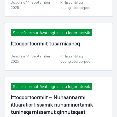
Deadline 14. September
Piffissarititaq
2025
qaangiutereerpoq
Sanarfinermut Avatangiisinullu Ingerlatsivik
Ittoqqortoormiit tusarniaaneq
Deadline 14. September
Piffissarititaq
2025
qaangiutereerpoq
Sanarfinermut Avatangiisinullu Ingerlatsivik
Ittoqqortoormiit – Nunaannarmi
illuaraliorfissamik nunaminertamik
tunineqarnissamut qinnuteqaat