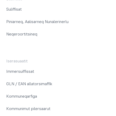
Suliffisat
Piniarneq, Aalisarneq Nunalerinerlu
Neqeroortitsineq
Iserasuaatit
Immersuiffissat
GLN / EAN allatorsimaffik
Kommuneqarfiga
Kommunimut pilersaarut