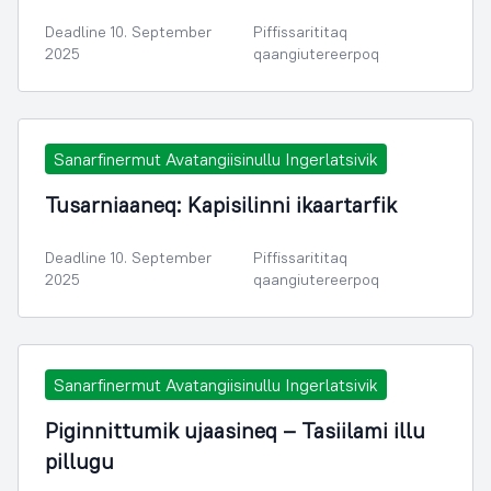
Deadline 10. September
Piffissarititaq
2025
qaangiutereerpoq
Sanarfinermut Avatangiisinullu Ingerlatsivik
Tusarniaaneq: Kapisilinni ikaartarfik
Deadline 10. September
Piffissarititaq
2025
qaangiutereerpoq
Sanarfinermut Avatangiisinullu Ingerlatsivik
Piginnittumik ujaasineq – Tasiilami illu
pillugu