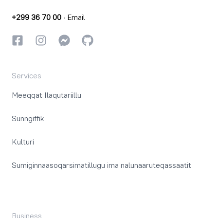
+299 36 70 00
·
Email
Facebookki
Instagrammi
Instagrammi
GitHub
Services
Meeqqat Ilaqutariillu
Sunngiffik
Kulturi
Sumiginnaasoqarsimatillugu ima nalunaaruteqassaatit
Business