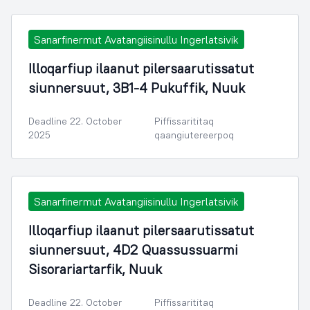
Sanarfinermut Avatangiisinullu Ingerlatsivik
Illoqarfiup ilaanut pilersaarutissatut
siunnersuut, 3B1-4 Pukuffik, Nuuk
Deadline 22. October
Piffissarititaq
2025
qaangiutereerpoq
Sanarfinermut Avatangiisinullu Ingerlatsivik
Illoqarfiup ilaanut pilersaarutissatut
siunnersuut, 4D2 Quassussuarmi
Sisorariartarfik, Nuuk
Deadline 22. October
Piffissarititaq