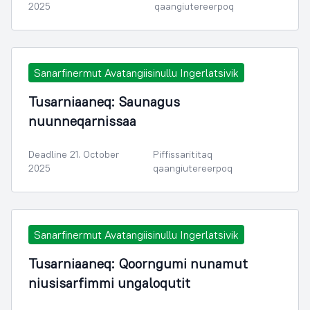
2025
qaangiutereerpoq
Sanarfinermut Avatangiisinullu Ingerlatsivik
Tusarniaaneq: Saunagus
nuunneqarnissaa
Deadline 21. October
Piffissarititaq
2025
qaangiutereerpoq
Sanarfinermut Avatangiisinullu Ingerlatsivik
Tusarniaaneq: Qoorngumi nunamut
niusisarfimmi ungaloqutit