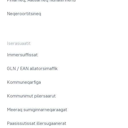
Neqeroortitsineq
Iserasuaatit
Immersuiffissat
GLN / EAN allatorsimaffik
Kommuneqarfiga
Kommunimut pilersaarut
Meeraq sumiginnarneqaraagat
Paasissutissat illersugaanerat