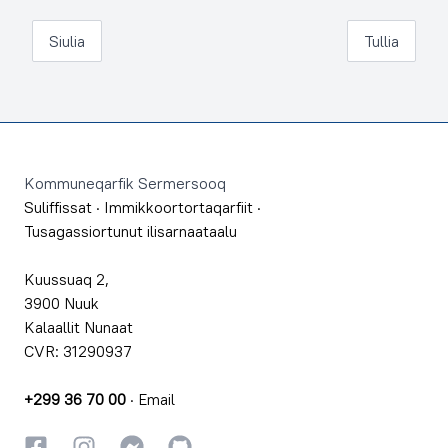
Siulia
Tullia
Footer
Kommuneqarfik Sermersooq
Suliffissat
·
Immikkoortortaqarfiit
·
Tusagassiortunut ilisarnaataalu
Kuussuaq 2,
3900 Nuuk
Kalaallit Nunaat
CVR: 31290937
+299 36 70 00
·
Email
Facebookki
Instagrammi
Instagrammi
GitHub