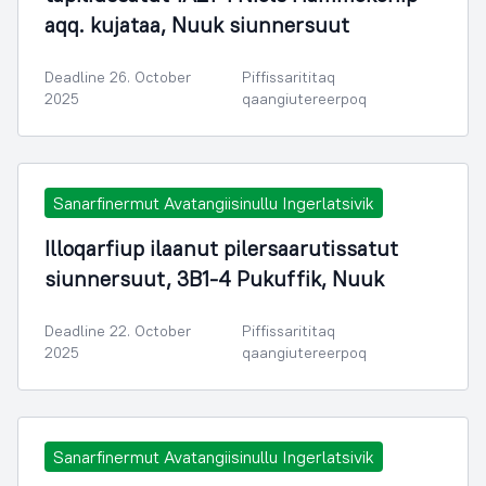
aqq. kujataa, Nuuk siunnersuut
Deadline 26. October
Piffissarititaq
2025
qaangiutereerpoq
Sanarfinermut Avatangiisinullu Ingerlatsivik
Illoqarfiup ilaanut pilersaarutissatut
siunnersuut, 3B1-4 Pukuffik, Nuuk
Deadline 22. October
Piffissarititaq
2025
qaangiutereerpoq
Sanarfinermut Avatangiisinullu Ingerlatsivik