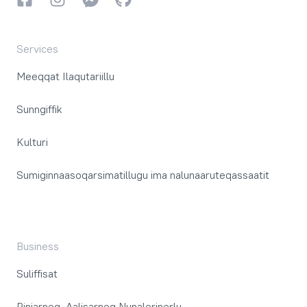
Services
Meeqqat Ilaqutariillu
Sunngiffik
Kulturi
Sumiginnaasoqarsimatillugu ima nalunaaruteqassaatit
Business
Suliffisat
Piniarneq, Aalisarneq Nunalerinerlu