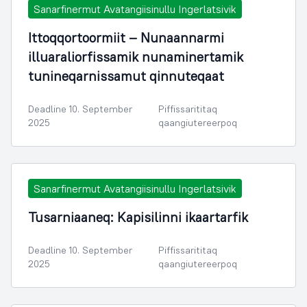
Sanarfinermut Avatangiisinullu Ingerlatsivik
Ittoqqortoormiit – Nunaannarmi
illuaraliorfissamik nunaminertamik
tunineqarnissamut qinnuteqaat
Deadline 10. September
Piffissarititaq
2025
qaangiutereerpoq
Sanarfinermut Avatangiisinullu Ingerlatsivik
Tusarniaaneq: Kapisilinni ikaartarfik
Deadline 10. September
Piffissarititaq
2025
qaangiutereerpoq