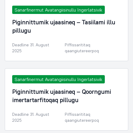
Sanarfinermut Avatangiisinullu Ingerlatsivik
Piginnittumik ujaasineq – Tasiilami illu
pillugu
Deadline 31. August
Piffissarititaq
2025
qaangiutereerpoq
Sanarfinermut Avatangiisinullu Ingerlatsivik
Piginnittumik ujaasineq – Qoorngumi
imertartarfitoqaq pillugu
Deadline 31. August
Piffissarititaq
2025
qaangiutereerpoq