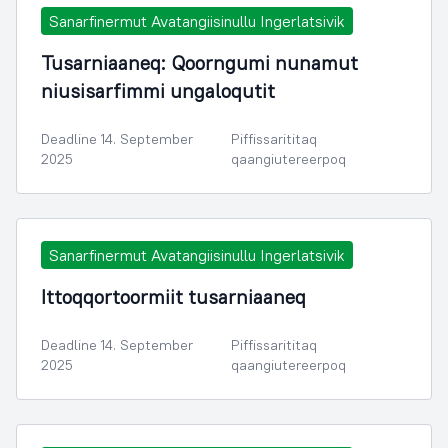
Sanarfinermut Avatangiisinullu Ingerlatsivik
Tusarniaaneq: Qoorngumi nunamut
niusisarfimmi ungaloqutit
Deadline 14. September
Piffissarititaq
2025
qaangiutereerpoq
Sanarfinermut Avatangiisinullu Ingerlatsivik
Ittoqqortoormiit tusarniaaneq
Deadline 14. September
Piffissarititaq
2025
qaangiutereerpoq