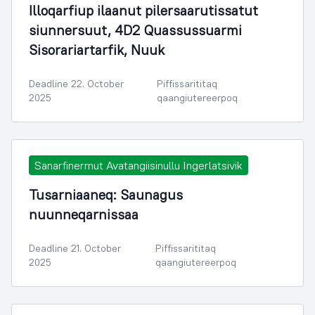
Illoqarfiup ilaanut pilersaarutissatut
siunnersuut, 4D2 Quassussuarmi
Sisorariartarfik, Nuuk
Deadline 22. October
Piffissarititaq
2025
qaangiutereerpoq
Sanarfinermut Avatangiisinullu Ingerlatsivik
Tusarniaaneq: Saunagus
nuunneqarnissaa
Deadline 21. October
Piffissarititaq
2025
qaangiutereerpoq