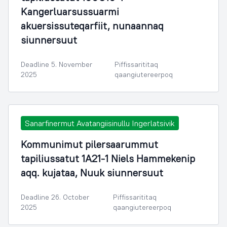
Kangerluarsussuarmi
akuersissuteqarfiit, nunaannaq
siunnersuut
Deadline 5. November
Piffissarititaq
2025
qaangiutereerpoq
Sanarfinermut Avatangiisinullu Ingerlatsivik
Kommunimut pilersaarummut
tapiliussatut 1A21-1 Niels Hammekenip
aqq. kujataa, Nuuk siunnersuut
Deadline 26. October
Piffissarititaq
2025
qaangiutereerpoq