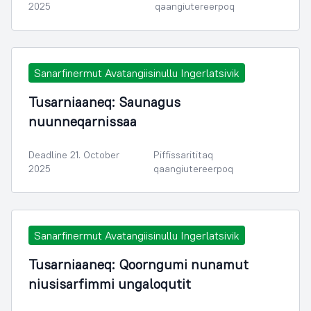
2025
qaangiutereerpoq
Sanarfinermut Avatangiisinullu Ingerlatsivik
Tusarniaaneq: Saunagus
nuunneqarnissaa
Deadline 21. October
Piffissarititaq
2025
qaangiutereerpoq
Sanarfinermut Avatangiisinullu Ingerlatsivik
Tusarniaaneq: Qoorngumi nunamut
niusisarfimmi ungaloqutit