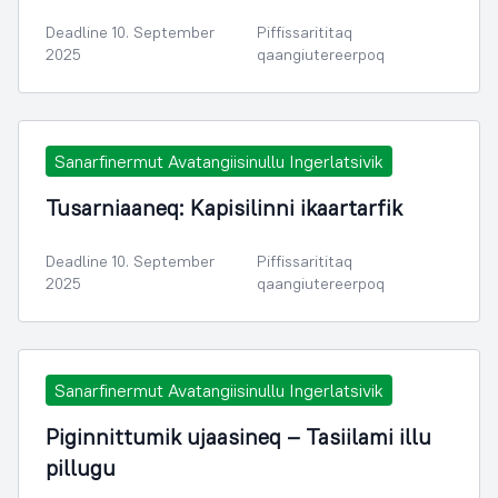
Deadline 10. September
Piffissarititaq
2025
qaangiutereerpoq
Sanarfinermut Avatangiisinullu Ingerlatsivik
Tusarniaaneq: Kapisilinni ikaartarfik
Deadline 10. September
Piffissarititaq
2025
qaangiutereerpoq
Sanarfinermut Avatangiisinullu Ingerlatsivik
Piginnittumik ujaasineq – Tasiilami illu
pillugu