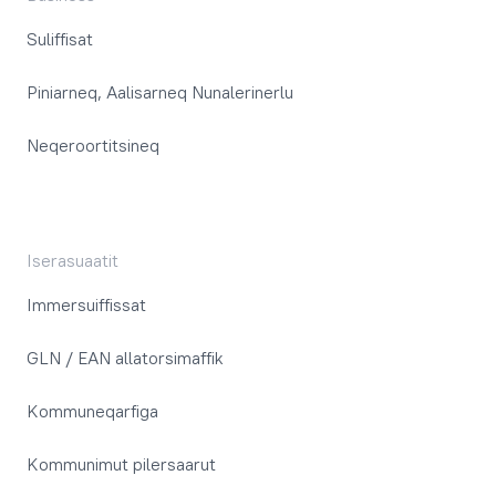
Suliffisat
Piniarneq, Aalisarneq Nunalerinerlu
Neqeroortitsineq
Iserasuaatit
Immersuiffissat
GLN / EAN allatorsimaffik
Kommuneqarfiga
Kommunimut pilersaarut