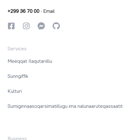
+299 36 70 00
·
Email
Facebookki
Instagrammi
Instagrammi
GitHub
Services
Meeqqat Ilaqutariillu
Sunngiffik
Kulturi
Sumiginnaasoqarsimatillugu ima nalunaaruteqassaatit
Business