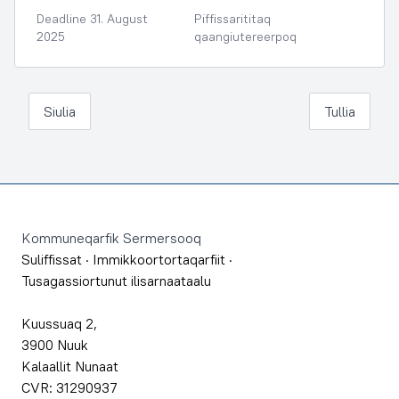
Deadline 31. August
Piffissarititaq
2025
qaangiutereerpoq
Siulia
Tullia
Footer
Kommuneqarfik Sermersooq
Suliffissat
·
Immikkoortortaqarfiit
·
Tusagassiortunut ilisarnaataalu
Kuussuaq 2,
3900 Nuuk
Kalaallit Nunaat
CVR: 31290937