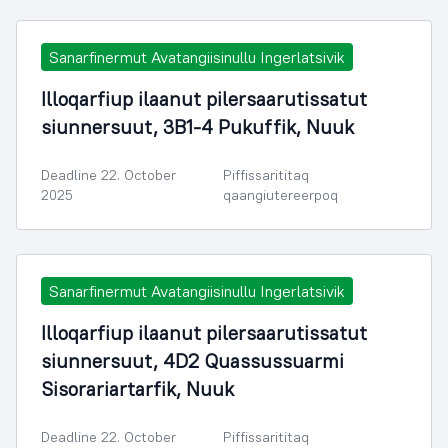
Sanarfinermut Avatangiisinullu Ingerlatsivik
Illoqarfiup ilaanut pilersaarutissatut
siunnersuut, 3B1-4 Pukuffik, Nuuk
Deadline 22. October
Piffissarititaq
2025
qaangiutereerpoq
Sanarfinermut Avatangiisinullu Ingerlatsivik
Illoqarfiup ilaanut pilersaarutissatut
siunnersuut, 4D2 Quassussuarmi
Sisorariartarfik, Nuuk
Deadline 22. October
Piffissarititaq