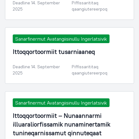
Deadline 14. September
Piffissarititaq
2025
qaangiutereerpoq
Sanarfinermut Avatangiisinullu Ingerlatsivik
Ittoqqortoormiit tusarniaaneq
Deadline 14. September
Piffissarititaq
2025
qaangiutereerpoq
Sanarfinermut Avatangiisinullu Ingerlatsivik
Ittoqqortoormiit – Nunaannarmi
illuaraliorfissamik nunaminertamik
tunineqarnissamut qinnuteqaat