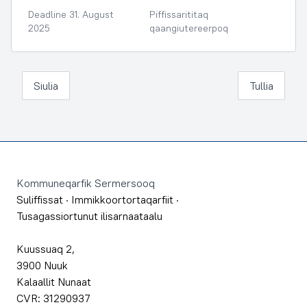
Deadline 31. August
Piffissarititaq
2025
qaangiutereerpoq
Siulia
Tullia
Footer
Kommuneqarfik Sermersooq
Suliffissat
·
Immikkoortortaqarfiit
·
Tusagassiortunut ilisarnaataalu
Kuussuaq 2,
3900 Nuuk
Kalaallit Nunaat
CVR: 31290937