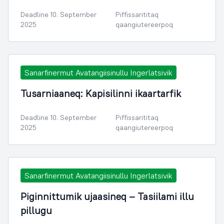
Deadline 10. September
Piffissarititaq
2025
qaangiutereerpoq
Sanarfinermut Avatangiisinullu Ingerlatsivik
Tusarniaaneq: Kapisilinni ikaartarfik
Deadline 10. September
Piffissarititaq
2025
qaangiutereerpoq
Sanarfinermut Avatangiisinullu Ingerlatsivik
Piginnittumik ujaasineq – Tasiilami illu
pillugu