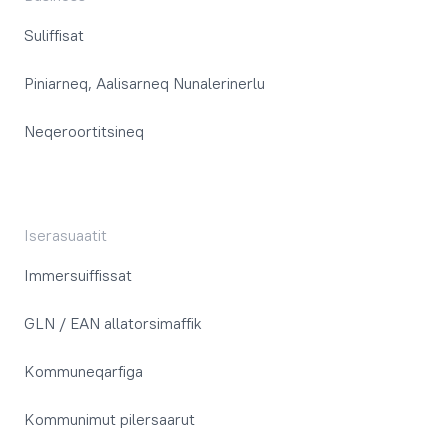
Suliffisat
Piniarneq, Aalisarneq Nunalerinerlu
Neqeroortitsineq
Iserasuaatit
Immersuiffissat
GLN / EAN allatorsimaffik
Kommuneqarfiga
Kommunimut pilersaarut