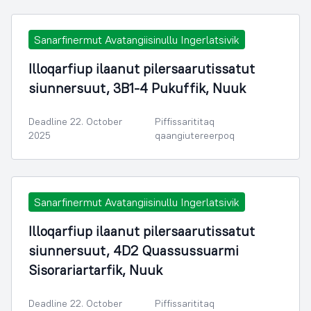
Sanarfinermut Avatangiisinullu Ingerlatsivik
Illoqarfiup ilaanut pilersaarutissatut
siunnersuut, 3B1-4 Pukuffik, Nuuk
Deadline 22. October
Piffissarititaq
2025
qaangiutereerpoq
Sanarfinermut Avatangiisinullu Ingerlatsivik
Illoqarfiup ilaanut pilersaarutissatut
siunnersuut, 4D2 Quassussuarmi
Sisorariartarfik, Nuuk
Deadline 22. October
Piffissarititaq