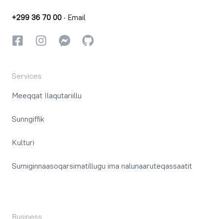
+299 36 70 00
·
Email
Facebookki
Instagrammi
Instagrammi
GitHub
Services
Meeqqat Ilaqutariillu
Sunngiffik
Kulturi
Sumiginnaasoqarsimatillugu ima nalunaaruteqassaatit
Business