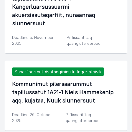
Kangerluarsussuarmi
akuersissuteqarfiit, nunaannaq
siunnersuut
Deadline 5. November
Piffissarititaq
2025
qaangiutereerpoq
Sanarfinermut Avatangiisinullu Ingerlatsivik
Kommunimut pilersaarummut
tapiliussatut 1A21-1 Niels Hammekenip
aqq. kujataa, Nuuk siunnersuut
Deadline 26. October
Piffissarititaq
2025
qaangiutereerpoq