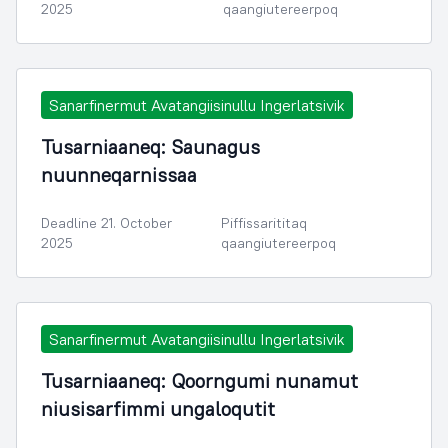
2025
qaangiutereerpoq
Sanarfinermut Avatangiisinullu Ingerlatsivik
Tusarniaaneq: Saunagus
nuunneqarnissaa
Deadline 21. October
Piffissarititaq
2025
qaangiutereerpoq
Sanarfinermut Avatangiisinullu Ingerlatsivik
Tusarniaaneq: Qoorngumi nunamut
niusisarfimmi ungaloqutit