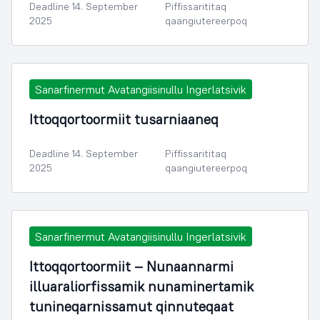
Deadline 14. September
Piffissarititaq
2025
qaangiutereerpoq
Sanarfinermut Avatangiisinullu Ingerlatsivik
Ittoqqortoormiit tusarniaaneq
Deadline 14. September
Piffissarititaq
2025
qaangiutereerpoq
Sanarfinermut Avatangiisinullu Ingerlatsivik
Ittoqqortoormiit – Nunaannarmi
illuaraliorfissamik nunaminertamik
tunineqarnissamut qinnuteqaat