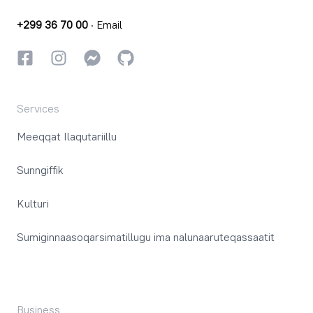
+299 36 70 00
·
Email
Facebookki
Instagrammi
Instagrammi
GitHub
Services
Meeqqat Ilaqutariillu
Sunngiffik
Kulturi
Sumiginnaasoqarsimatillugu ima nalunaaruteqassaatit
Business