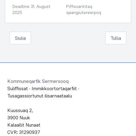
Deadline 31. August
Piffissarititaq
2025
qaangiutereerpoq
Siulia
Tullia
Footer
Kommuneqarfik Sermersooq
Suliffissat
·
Immikkoortortaqarfiit
·
Tusagassiortunut ilisarnaataalu
Kuussuaq 2,
3900 Nuuk
Kalaallit Nunaat
CVR: 31290937