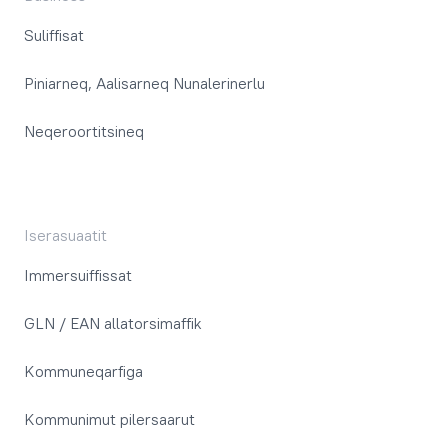
Suliffisat
Piniarneq, Aalisarneq Nunalerinerlu
Neqeroortitsineq
Iserasuaatit
Immersuiffissat
GLN / EAN allatorsimaffik
Kommuneqarfiga
Kommunimut pilersaarut