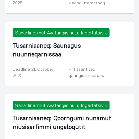
2025
qaangiutereerpoq
Sanarfinermut Avatangiisinullu Ingerlatsivik
Tusarniaaneq: Saunagus
nuunneqarnissaa
Deadline 21. October
Piffissarititaq
2025
qaangiutereerpoq
Sanarfinermut Avatangiisinullu Ingerlatsivik
Tusarniaaneq: Qoorngumi nunamut
niusisarfimmi ungaloqutit