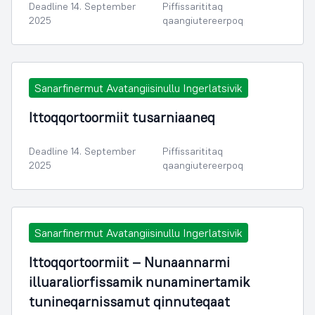
Deadline 14. September
Piffissarititaq
2025
qaangiutereerpoq
Sanarfinermut Avatangiisinullu Ingerlatsivik
Ittoqqortoormiit tusarniaaneq
Deadline 14. September
Piffissarititaq
2025
qaangiutereerpoq
Sanarfinermut Avatangiisinullu Ingerlatsivik
Ittoqqortoormiit – Nunaannarmi
illuaraliorfissamik nunaminertamik
tunineqarnissamut qinnuteqaat