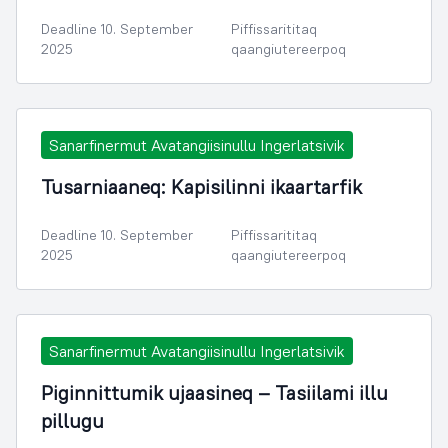
Deadline 10. September
Piffissarititaq
2025
qaangiutereerpoq
Sanarfinermut Avatangiisinullu Ingerlatsivik
Tusarniaaneq: Kapisilinni ikaartarfik
Deadline 10. September
Piffissarititaq
2025
qaangiutereerpoq
Sanarfinermut Avatangiisinullu Ingerlatsivik
Piginnittumik ujaasineq – Tasiilami illu
pillugu