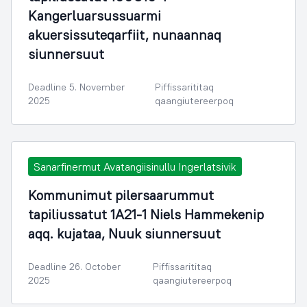
Kangerluarsussuarmi
akuersissuteqarfiit, nunaannaq
siunnersuut
Deadline 5. November
Piffissarititaq
2025
qaangiutereerpoq
Sanarfinermut Avatangiisinullu Ingerlatsivik
Kommunimut pilersaarummut
tapiliussatut 1A21-1 Niels Hammekenip
aqq. kujataa, Nuuk siunnersuut
Deadline 26. October
Piffissarititaq
2025
qaangiutereerpoq