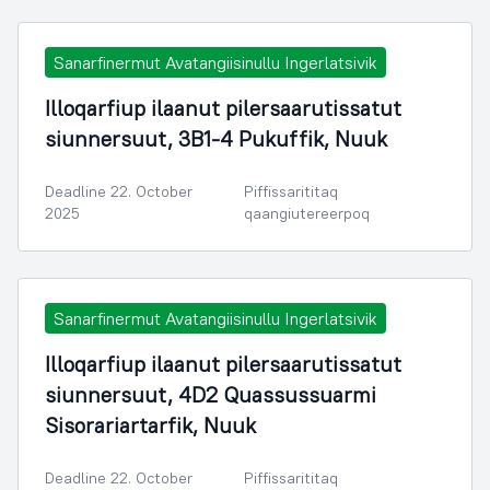
Sanarfinermut Avatangiisinullu Ingerlatsivik
Illoqarfiup ilaanut pilersaarutissatut
siunnersuut, 3B1-4 Pukuffik, Nuuk
Deadline 22. October
Piffissarititaq
2025
qaangiutereerpoq
Sanarfinermut Avatangiisinullu Ingerlatsivik
Illoqarfiup ilaanut pilersaarutissatut
siunnersuut, 4D2 Quassussuarmi
Sisorariartarfik, Nuuk
Deadline 22. October
Piffissarititaq