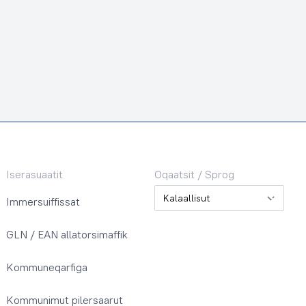
Iserasuaatit
Oqaatsit / Sprog
Oqaatsit / Sprog
Immersuiffissat
GLN / EAN allatorsimaffik
Kommuneqarfiga
Kommunimut pilersaarut