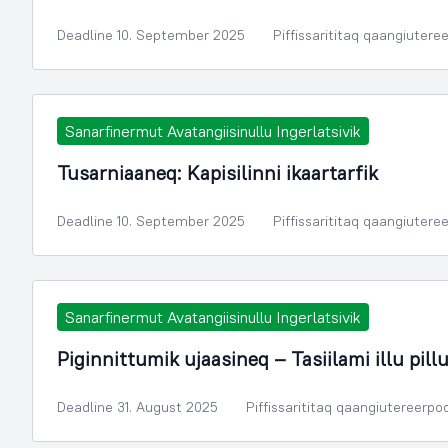
Deadline 10. September 2025
Piffissarititaq qaangiutere
Sanarfinermut Avatangiisinullu Ingerlatsivik
Tusarniaaneq: Kapisilinni ikaartarfik
Deadline 10. September 2025
Piffissarititaq qaangiutere
Sanarfinermut Avatangiisinullu Ingerlatsivik
Piginnittumik ujaasineq – Tasiilami illu pill
Deadline 31. August 2025
Piffissarititaq qaangiutereerpo