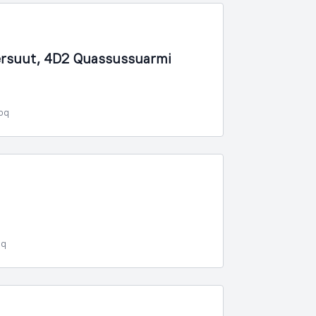
nnersuut, 4D2 Quassussuarmi
poq
oq