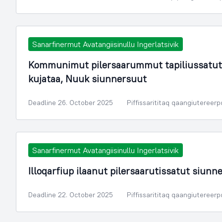
Sanarfinermut Avatangiisinullu Ingerlatsivik
Kommunimut pilersaarummut tapiliussatut 
kujataa, Nuuk siunnersuut
Deadline 26. October 2025
Piffissarititaq qaangiutereer
Sanarfinermut Avatangiisinullu Ingerlatsivik
Illoqarfiup ilaanut pilersaarutissatut siun
Deadline 22. October 2025
Piffissarititaq qaangiutereer