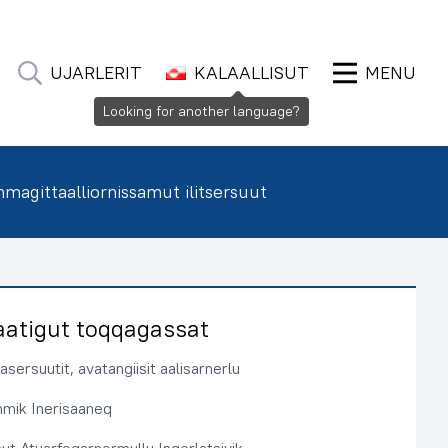
UJARLERIT
KALAALLISUT
MENU
Looking for another language?
agittaalliornissamut ilitsersuut
aatigut toqqagassat
sersuutit, avatangiisit aalisarnerlu
immik Inerisaaneq