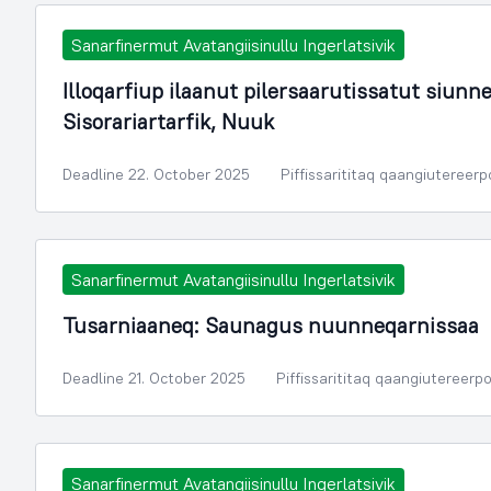
Sanarfinermut Avatangiisinullu Ingerlatsivik
Illoqarfiup ilaanut pilersaarutissatut siu
Sisorariartarfik, Nuuk
Deadline 22. October 2025
Piffissarititaq qaangiutereer
Sanarfinermut Avatangiisinullu Ingerlatsivik
Tusarniaaneq: Saunagus nuunneqarnissaa
Deadline 21. October 2025
Piffissarititaq qaangiutereerp
Sanarfinermut Avatangiisinullu Ingerlatsivik