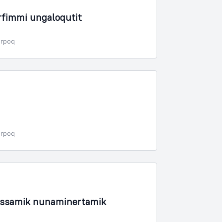
fimmi ungaloqutit
erpoq
erpoq
fissamik nunaminertamik