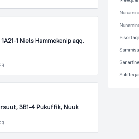
Meeqqanu
Nunamine
Nunamine
Pisortaqa
1A21-1 Niels Hammekenip aqq.
Sammisas
Sanarfine
poq
Suliffeq
nersuut, 3B1-4 Pukuffik, Nuuk
poq