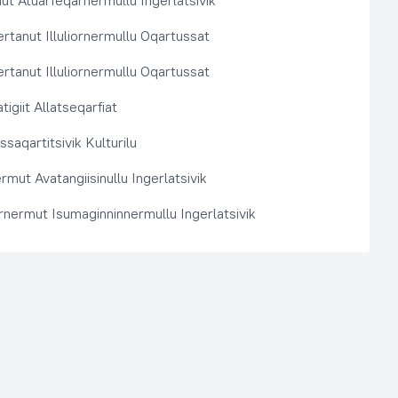
t Atuarfeqarnermullu Ingerlatsivik
rtanut Illuliornermullu Oqartussat
rtanut Illuliornermullu Oqartussat
tigiit Allatseqarfiat
saqartitsivik Kulturilu
rmut Avatangiisinullu Ingerlatsivik
arnermut Isumaginninnermullu Ingerlatsivik