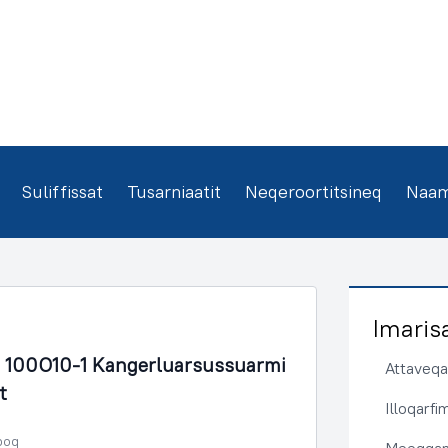
Suliffissat
Tusarniaatit
Neqeroortitsineq
Naamm
Imaris
 100O10-1 Kangerluarsussuarmi
Attaveqaa
t
Illoqarf
poq