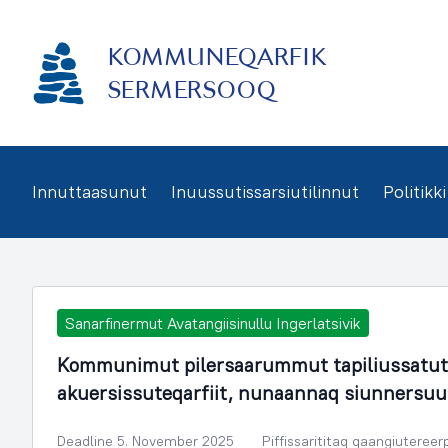
Imarisaanukarit
KOMMUNEQARFIK
SERMERSOOQ
Innuttaasunut
Inuussutissarsiutilinnut
Politikki
Sanarfinermut Avatangiisinullu Ingerlatsivik
Kommunimut pilersaarummut tapiliussatut
akuersissuteqarfiit, nunaannaq siunnersuu
Deadline 5. November 2025
Piffissarititaq qaangiutereer