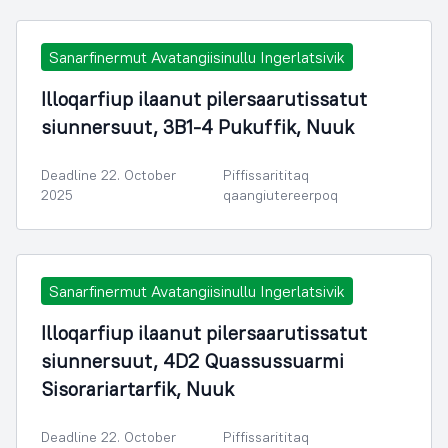
Sanarfinermut Avatangiisinullu Ingerlatsivik
Illoqarfiup ilaanut pilersaarutissatut
siunnersuut, 3B1-4 Pukuffik, Nuuk
Deadline 22. October
Piffissarititaq
2025
qaangiutereerpoq
Sanarfinermut Avatangiisinullu Ingerlatsivik
Illoqarfiup ilaanut pilersaarutissatut
siunnersuut, 4D2 Quassussuarmi
Sisorariartarfik, Nuuk
Deadline 22. October
Piffissarititaq