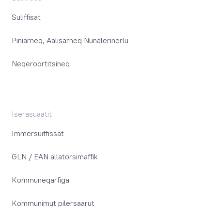
Suliffisat
Piniarneq, Aalisarneq Nunalerinerlu
Neqeroortitsineq
Iserasuaatit
Immersuiffissat
GLN / EAN allatorsimaffik
Kommuneqarfiga
Kommunimut pilersaarut