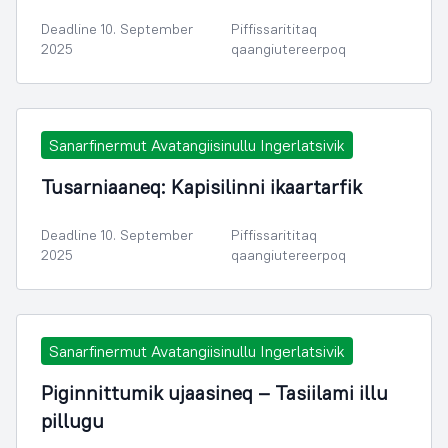
Deadline 10. September
Piffissarititaq
2025
qaangiutereerpoq
Sanarfinermut Avatangiisinullu Ingerlatsivik
Tusarniaaneq: Kapisilinni ikaartarfik
Deadline 10. September
Piffissarititaq
2025
qaangiutereerpoq
Sanarfinermut Avatangiisinullu Ingerlatsivik
Piginnittumik ujaasineq – Tasiilami illu
pillugu