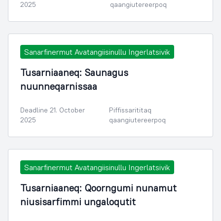
2025
qaangiutereerpoq
Sanarfinermut Avatangiisinullu Ingerlatsivik
Tusarniaaneq: Saunagus
nuunneqarnissaa
Deadline 21. October
Piffissarititaq
2025
qaangiutereerpoq
Sanarfinermut Avatangiisinullu Ingerlatsivik
Tusarniaaneq: Qoorngumi nunamut
niusisarfimmi ungaloqutit