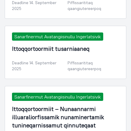
Deadline 14. September
Piffissarititaq
2025
qaangiutereerpoq
Sanarfinermut Avatangiisinullu Ingerlatsivik
Ittoqqortoormiit tusarniaaneq
Deadline 14. September
Piffissarititaq
2025
qaangiutereerpoq
Sanarfinermut Avatangiisinullu Ingerlatsivik
Ittoqqortoormiit – Nunaannarmi
illuaraliorfissamik nunaminertamik
tunineqarnissamut qinnuteqaat