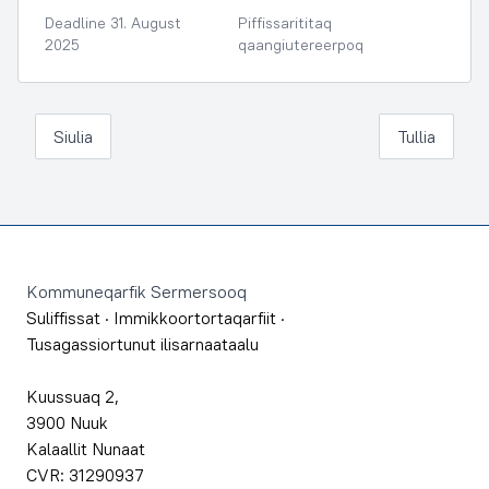
Deadline 31. August
Piffissarititaq
2025
qaangiutereerpoq
Siulia
Tullia
Footer
Kommuneqarfik Sermersooq
Suliffissat
·
Immikkoortortaqarfiit
·
Tusagassiortunut ilisarnaataalu
Kuussuaq 2,
3900 Nuuk
Kalaallit Nunaat
CVR: 31290937