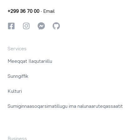
+299 36 70 00
·
Email
Facebookki
Instagrammi
Instagrammi
GitHub
Services
Meeqqat Ilaqutariillu
Sunngiffik
Kulturi
Sumiginnaasoqarsimatillugu ima nalunaaruteqassaatit
Business