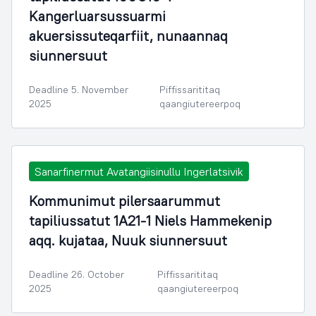
Kangerluarsussuarmi
akuersissuteqarfiit, nunaannaq
siunnersuut
Deadline 5. November
Piffissarititaq
2025
qaangiutereerpoq
Sanarfinermut Avatangiisinullu Ingerlatsivik
Kommunimut pilersaarummut
tapiliussatut 1A21-1 Niels Hammekenip
aqq. kujataa, Nuuk siunnersuut
Deadline 26. October
Piffissarititaq
2025
qaangiutereerpoq