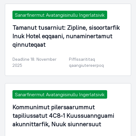
Sanarfinermut Avatangiisinullu Ingerlatsivik
Tamanut tusarniut: Zipline, sisoortarfik
Inuk Hotel eqqaani, nunaminertamut
qinnuteqaat
Deadline 18. November
Piffissarititaq
2025
qaangiutereerpoq
Sanarfinermut Avatangiisinullu Ingerlatsivik
Kommunimut pilersaarummut
tapiliussatut 4C8-1 Kuussuannguami
akunnittarfik, Nuuk siunnersuut