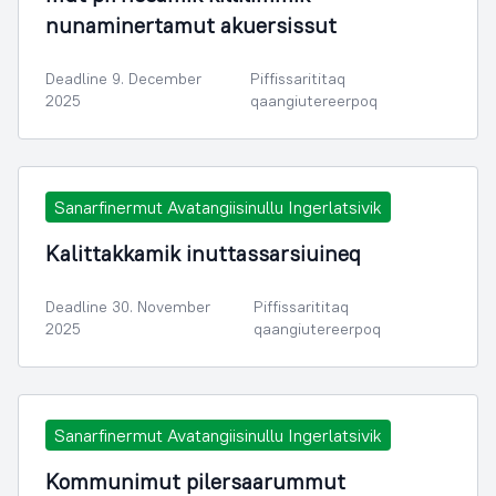
nunaminertamut akuersissut
Deadline 9. December
Piffissarititaq
2025
qaangiutereerpoq
Sanarfinermut Avatangiisinullu Ingerlatsivik
Kalittakkamik inuttassarsiuineq
Deadline 30. November
Piffissarititaq
2025
qaangiutereerpoq
Sanarfinermut Avatangiisinullu Ingerlatsivik
Kommunimut pilersaarummut