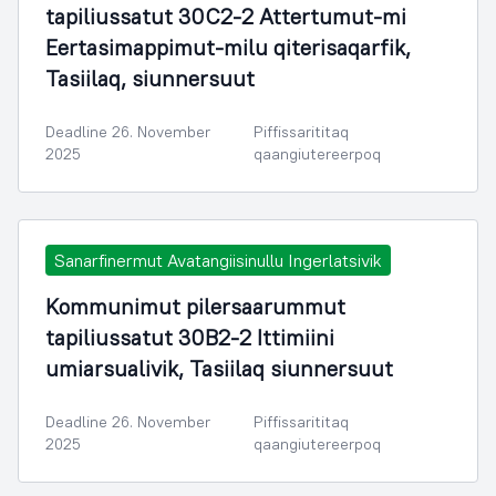
tapiliussatut 30C2-2 Attertumut-mi
Eertasimappimut-milu qiterisaqarfik,
Tasiilaq, siunnersuut
Deadline 26. November
Piffissarititaq
2025
qaangiutereerpoq
Sanarfinermut Avatangiisinullu Ingerlatsivik
Kommunimut pilersaarummut
tapiliussatut 30B2-2 Ittimiini
umiarsualivik, Tasiilaq siunnersuut
Deadline 26. November
Piffissarititaq
2025
qaangiutereerpoq