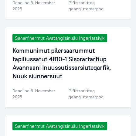
Deadline 5. November
Piffissarititaq
2025
qaangiutereerpoq
Sanarfinermut Avatangiisinullu Ingerlatsivik
Kommunimut pilersaarummut
tapiliussatut 4B10-1 Sisorartarfiup
Avannaani Inuussutissarsiuteqarfik,
Nuuk siunnersuut
Deadline 5. November
Piffissarititaq
2025
qaangiutereerpoq
Sanarfinermut Avatangiisinullu Ingerlatsivik