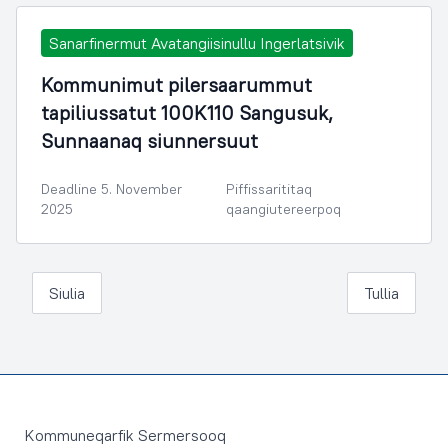
Sanarfinermut Avatangiisinullu Ingerlatsivik
Kommunimut pilersaarummut
tapiliussatut 100K110 Sangusuk,
Sunnaanaq siunnersuut
Deadline 5. November
Piffissarititaq
2025
qaangiutereerpoq
Siulia
Tullia
Footer
Kommuneqarfik Sermersooq