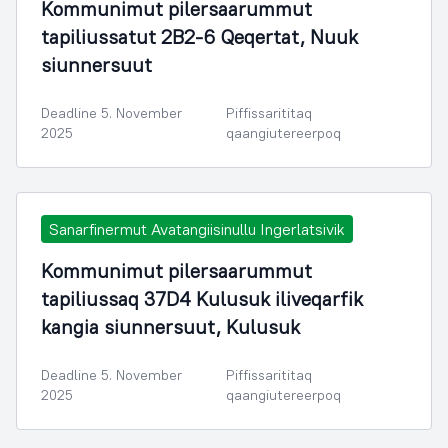
Kommunimut pilersaarummut
tapiliussatut 2B2-6 Qeqertat, Nuuk
siunnersuut
Deadline 5. November
Piffissarititaq
2025
qaangiutereerpoq
Sanarfinermut Avatangiisinullu Ingerlatsivik
Kommunimut pilersaarummut
tapiliussaq 37D4 Kulusuk iliveqarfik
kangia siunnersuut, Kulusuk
Deadline 5. November
Piffissarititaq
2025
qaangiutereerpoq