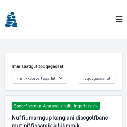
Imarisaanukarit
Pri
Imarisaatigut toqqagassat
Immikkoortortaqarfiit
Toqqagassanut
Sanarfinermut Avatangiisinullu Ingerlatsivik
Nuffiumarngup kangiani discgolfbane-
mut piffissamik killilimmik