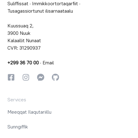
Suliffissat
·
Immikkoortortaqarfiit
·
Tusagassiortunut ilisarnaataalu
Kuussuaq 2,
3900 Nuuk
Kalaallit Nunaat
CVR: 31290937
+299 36 70 00
·
Email
Facebookki
Instagrammi
Instagrammi
GitHub
Services
Meeqqat Ilaqutariillu
Sunngiffik