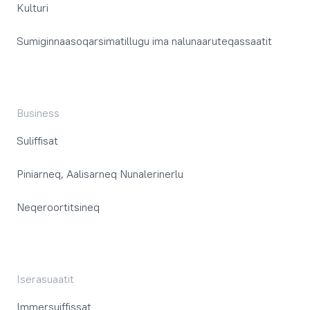
Kulturi
Sumiginnaasoqarsimatillugu ima nalunaaruteqassaatit
Business
Suliffisat
Piniarneq, Aalisarneq Nunalerinerlu
Neqeroortitsineq
Iserasuaatit
Immersuiffissat