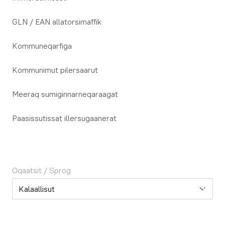
GLN / EAN allatorsimaffik
Kommuneqarfiga
Kommunimut pilersaarut
Meeraq sumiginnarneqaraagat
Paasissutissat illersugaanerat
Oqaatsit / Sprog
Oqaatsit / Sprog