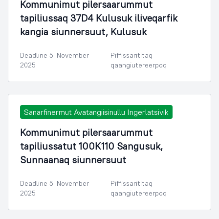
Kommunimut pilersaarummut
tapiliussaq 37D4 Kulusuk iliveqarfik
kangia siunnersuut, Kulusuk
Deadline 5. November
Piffissarititaq
2025
qaangiutereerpoq
Sanarfinermut Avatangiisinullu Ingerlatsivik
Kommunimut pilersaarummut
tapiliussatut 100K110 Sangusuk,
Sunnaanaq siunnersuut
Deadline 5. November
Piffissarititaq
2025
qaangiutereerpoq