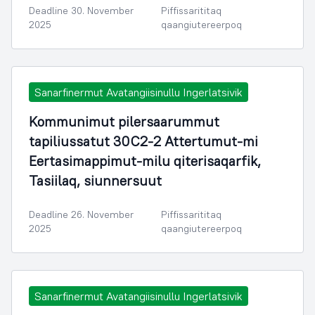
Deadline 30. November
Piffissarititaq
2025
qaangiutereerpoq
Sanarfinermut Avatangiisinullu Ingerlatsivik
Kommunimut pilersaarummut
tapiliussatut 30C2-2 Attertumut-mi
Eertasimappimut-milu qiterisaqarfik,
Tasiilaq, siunnersuut
Deadline 26. November
Piffissarititaq
2025
qaangiutereerpoq
Sanarfinermut Avatangiisinullu Ingerlatsivik