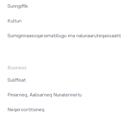
Sunngiffik
Kulturi
Sumiginnaasoqarsimatillugu ima nalunaaruteqassaatit
Business
Suliffisat
Piniarneq, Aalisarneq Nunalerinerlu
Neqeroortitsineq