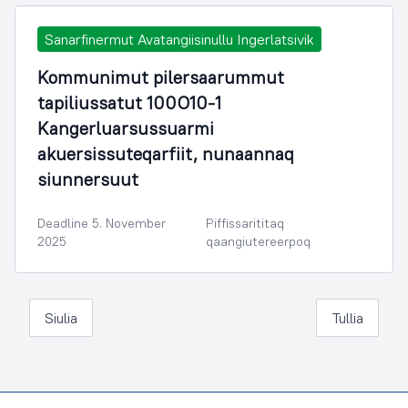
Sanarfinermut Avatangiisinullu Ingerlatsivik
Kommunimut pilersaarummut
tapiliussatut 100O10-1
Kangerluarsussuarmi
akuersissuteqarfiit, nunaannaq
siunnersuut
Deadline 5. November
Piffissarititaq
2025
qaangiutereerpoq
Siulia
Tullia
Footer