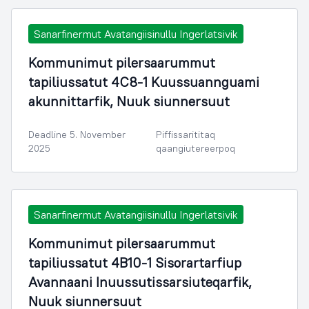
Sanarfinermut Avatangiisinullu Ingerlatsivik
Kommunimut pilersaarummut
tapiliussatut 4C8-1 Kuussuannguami
akunnittarfik, Nuuk siunnersuut
Deadline 5. November
Piffissarititaq
2025
qaangiutereerpoq
Sanarfinermut Avatangiisinullu Ingerlatsivik
Kommunimut pilersaarummut
tapiliussatut 4B10-1 Sisorartarfiup
Avannaani Inuussutissarsiuteqarfik,
Nuuk siunnersuut