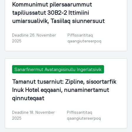
Kommunimut pilersaarummut
tapiliussatut 30B2-2 Ittimiini
umiarsualivik, Tasiilaq siunnersuut
Deadline 26. November
Piffissarititaq
2025
qaangiutereerpoq
Sanarfinermut Avatangiisinullu Ingerlatsivik
Tamanut tusarniut: Zipline, sisoortarfik
Inuk Hotel eqqaani, nunaminertamut
qinnuteqaat
Deadline 18. November
Piffissarititaq
2025
qaangiutereerpoq