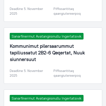
Deadline 5. November
Piffissarititaq
2025
qaangiutereerpoq
Sanarfinermut Avatangiisinullu Ingerlatsivik
Kommunimut pilersaarummut
tapiliussatut 2B2-6 Qeqertat, Nuuk
siunnersuut
Deadline 5. November
Piffissarititaq
2025
qaangiutereerpoq
Sanarfinermut Avatangiisinullu Ingerlatsivik