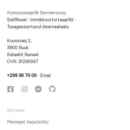
Kommuneqarfik Sermersooq
Suliffissat
·
Immikkoortortaqarfiit
·
Tusagassiortunut ilisarnaataalu
Kuussuaq 2,
3900 Nuuk
Kalaallit Nunaat
CVR: 31290937
+299 36 70 00
·
Email
Facebookki
Instagrammi
Instagrammi
GitHub
Services
Meeqqat Ilaqutariillu