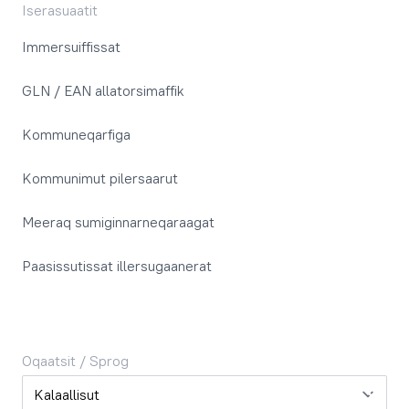
Iserasuaatit
Immersuiffissat
GLN / EAN allatorsimaffik
Kommuneqarfiga
Kommunimut pilersaarut
Meeraq sumiginnarneqaraagat
Paasissutissat illersugaanerat
Oqaatsit / Sprog
Oqaatsit / Sprog