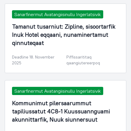
Sanarfinermut Avatangiisinullu Ingerlatsivik
Tamanut tusarniut: Zipline, sisoortarfik
Inuk Hotel eqqaani, nunaminertamut
qinnuteqaat
Deadline 18. November
Piffissarititaq
2025
qaangiutereerpoq
Sanarfinermut Avatangiisinullu Ingerlatsivik
Kommunimut pilersaarummut
tapiliussatut 4C8-1 Kuussuannguami
akunnittarfik, Nuuk siunnersuut