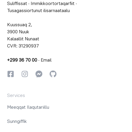
Suliffissat
·
Immikkoortortaqarfiit
·
Tusagassiortunut ilisarnaataalu
Kuussuaq 2,
3900 Nuuk
Kalaallit Nunaat
CVR: 31290937
+299 36 70 00
·
Email
Facebookki
Instagrammi
Instagrammi
GitHub
Services
Meeqqat Ilaqutariillu
Sunngiffik