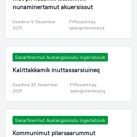
nunaminertamut akuersissut
Deadline 9. December
Piffissarititaq
2025
qaangiutereerpoq
Sanarfinermut Avatangiisinullu Ingerlatsivik
Kalittakkamik inuttassarsiuineq
Deadline 30. November
Piffissarititaq
2025
qaangiutereerpoq
Sanarfinermut Avatangiisinullu Ingerlatsivik
Kommunimut pilersaarummut