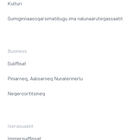
Kulturi
Sumiginnaasoqarsimatillugu ima nalunaaruteqassaatit
Business
Suliffisat
Piniarneq, Aalisarneq Nunalerinerlu
Neqeroortitsineq
Iserasuaatit
Immersuiffissat