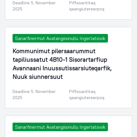
Deadline 5. November
Piffissarititaq
2025
qaangiutereerpoq
Sanarfinermut Avatangiisinullu Ingerlatsivik
Kommunimut pilersaarummut
tapiliussatut 4B10-1 Sisorartarfiup
Avannaani Inuussutissarsiuteqarfik,
Nuuk siunnersuut
Deadline 5. November
Piffissarititaq
2025
qaangiutereerpoq
Sanarfinermut Avatangiisinullu Ingerlatsivik