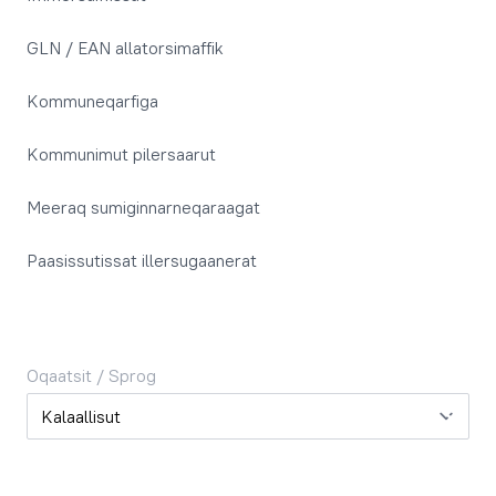
GLN / EAN allatorsimaffik
Kommuneqarfiga
Kommunimut pilersaarut
Meeraq sumiginnarneqaraagat
Paasissutissat illersugaanerat
Oqaatsit / Sprog
Oqaatsit / Sprog