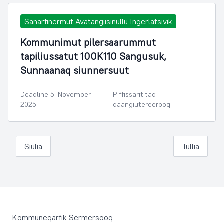
Sanarfinermut Avatangiisinullu Ingerlatsivik
Kommunimut pilersaarummut
tapiliussatut 100K110 Sangusuk,
Sunnaanaq siunnersuut
Deadline 5. November
Piffissarititaq
2025
qaangiutereerpoq
Siulia
Tullia
Footer
Kommuneqarfik Sermersooq