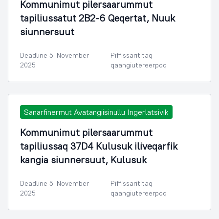
Kommunimut pilersaarummut
tapiliussatut 2B2-6 Qeqertat, Nuuk
siunnersuut
Deadline 5. November
Piffissarititaq
2025
qaangiutereerpoq
Sanarfinermut Avatangiisinullu Ingerlatsivik
Kommunimut pilersaarummut
tapiliussaq 37D4 Kulusuk iliveqarfik
kangia siunnersuut, Kulusuk
Deadline 5. November
Piffissarititaq
2025
qaangiutereerpoq