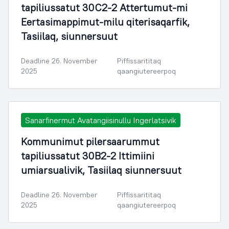
tapiliussatut 30C2-2 Attertumut-mi
Eertasimappimut-milu qiterisaqarfik,
Tasiilaq, siunnersuut
Deadline 26. November
Piffissarititaq
2025
qaangiutereerpoq
Sanarfinermut Avatangiisinullu Ingerlatsivik
Kommunimut pilersaarummut
tapiliussatut 30B2-2 Ittimiini
umiarsualivik, Tasiilaq siunnersuut
Deadline 26. November
Piffissarititaq
2025
qaangiutereerpoq