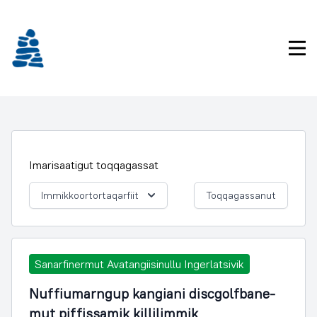
Imarisaanukarit
Pri
Imarisaatigut toqqagassat
Immikkoortortaqarfiit
Toqqagassanut
Sanarfinermut Avatangiisinullu Ingerlatsivik
Nuffiumarngup kangiani discgolfbane-
mut piffissamik killilimmik