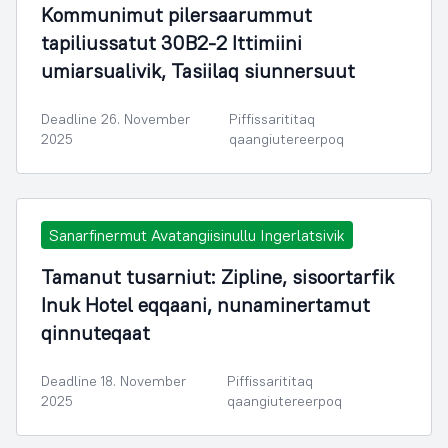
Kommunimut pilersaarummut
tapiliussatut 30B2-2 Ittimiini
umiarsualivik, Tasiilaq siunnersuut
Deadline 26. November
Piffissarititaq
2025
qaangiutereerpoq
Sanarfinermut Avatangiisinullu Ingerlatsivik
Tamanut tusarniut: Zipline, sisoortarfik
Inuk Hotel eqqaani, nunaminertamut
qinnuteqaat
Deadline 18. November
Piffissarititaq
2025
qaangiutereerpoq