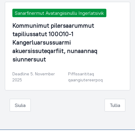
Sanarfinermut Avatangiisinullu Ingerlatsivik
Kommunimut pilersaarummut
tapiliussatut 100O10-1
Kangerluarsussuarmi
akuersissuteqarfiit, nunaannaq
siunnersuut
Deadline 5. November
Piffissarititaq
2025
qaangiutereerpoq
Siulia
Tullia
Footer