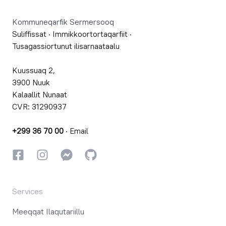
Kommuneqarfik Sermersooq
Suliffissat
·
Immikkoortortaqarfiit
·
Tusagassiortunut ilisarnaataalu
Kuussuaq 2,
3900 Nuuk
Kalaallit Nunaat
CVR: 31290937
+299 36 70 00
·
Email
Facebookki
Instagrammi
Instagrammi
GitHub
Services
Meeqqat Ilaqutariillu