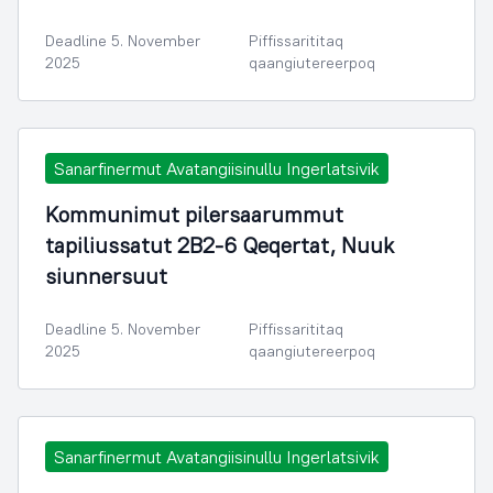
Deadline 5. November
Piffissarititaq
2025
qaangiutereerpoq
Sanarfinermut Avatangiisinullu Ingerlatsivik
Kommunimut pilersaarummut
tapiliussatut 2B2-6 Qeqertat, Nuuk
siunnersuut
Deadline 5. November
Piffissarititaq
2025
qaangiutereerpoq
Sanarfinermut Avatangiisinullu Ingerlatsivik