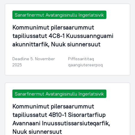
Sanarfinermut Avatangiisinullu Ingerlatsivik
Kommunimut pilersaarummut
tapiliussatut 4C8-1 Kuussuannguami
akunnittarfik, Nuuk siunnersuut
Deadline 5. November
Piffissarititaq
2025
qaangiutereerpoq
Sanarfinermut Avatangiisinullu Ingerlatsivik
Kommunimut pilersaarummut
tapiliussatut 4B10-1 Sisorartarfiup
Avannaani Inuussutissarsiuteqarfik,
Nuuk siunnersuut