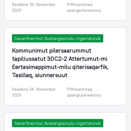
Deadline 30. November
Piffissarititaq
2025
qaangiutereerpoq
Sanarfinermut Avatangiisinullu Ingerlatsivik
Kommunimut pilersaarummut
tapiliussatut 30C2-2 Attertumut-mi
Eertasimappimut-milu qiterisaqarfik,
Tasiilaq, siunnersuut
Deadline 26. November
Piffissarititaq
2025
qaangiutereerpoq
Sanarfinermut Avatangiisinullu Ingerlatsivik