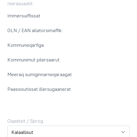
Iserasuaatit
Immersuiffissat
GLN / EAN allatorsimaffik
Kommuneqarfiga
Kommunimut pilersaarut
Meeraq sumiginnarneqaraagat
Paasissutissat illersugaanerat
Oqaatsit / Sprog
Oqaatsit / Sprog