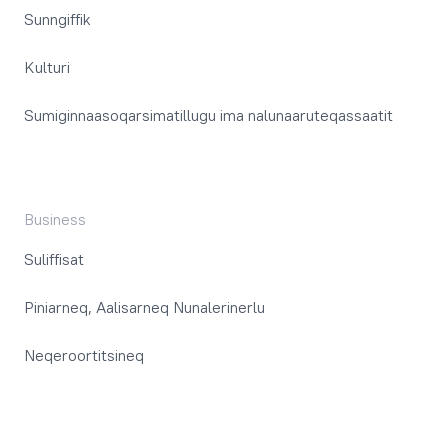
Sunngiffik
Kulturi
Sumiginnaasoqarsimatillugu ima nalunaaruteqassaatit
Business
Suliffisat
Piniarneq, Aalisarneq Nunalerinerlu
Neqeroortitsineq