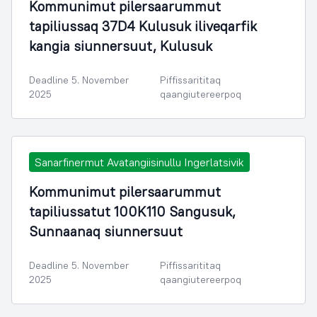
Kommunimut pilersaarummut
tapiliussaq 37D4 Kulusuk iliveqarfik
kangia siunnersuut, Kulusuk
Deadline 5. November
Piffissarititaq
2025
qaangiutereerpoq
Sanarfinermut Avatangiisinullu Ingerlatsivik
Kommunimut pilersaarummut
tapiliussatut 100K110 Sangusuk,
Sunnaanaq siunnersuut
Deadline 5. November
Piffissarititaq
2025
qaangiutereerpoq