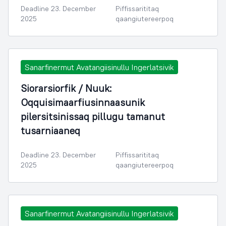
Deadline 23. December
Piffissarititaq
2025
qaangiutereerpoq
Sanarfinermut Avatangiisinullu Ingerlatsivik
Siorarsiorfik / Nuuk:
Oqquisimaarfiusinnaasunik
pilersitsinissaq pillugu tamanut
tusarniaaneq
Deadline 23. December
Piffissarititaq
2025
qaangiutereerpoq
Sanarfinermut Avatangiisinullu Ingerlatsivik