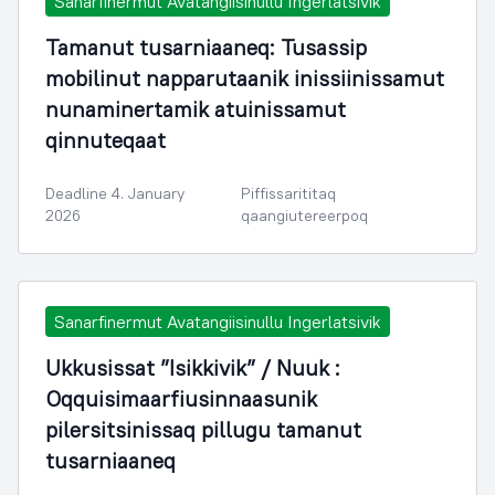
Sanarfinermut Avatangiisinullu Ingerlatsivik
Tamanut tusarniaaneq: Tusassip
mobilinut napparutaanik inissiinissamut
nunaminertamik atuinissamut
qinnuteqaat
Deadline 4. January
Piffissarititaq
2026
qaangiutereerpoq
Sanarfinermut Avatangiisinullu Ingerlatsivik
Ukkusissat ”Isikkivik” / Nuuk :
Oqquisimaarfiusinnaasunik
pilersitsinissaq pillugu tamanut
tusarniaaneq