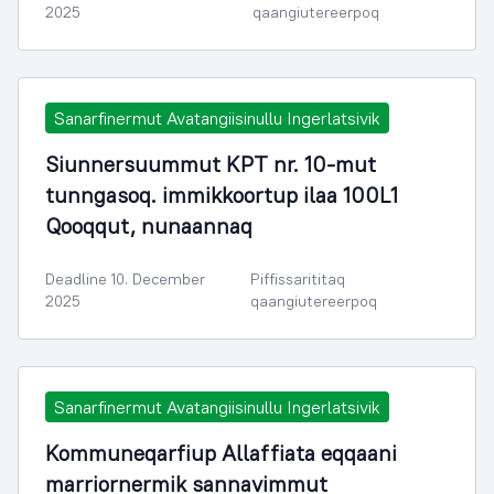
2025
qaangiutereerpoq
Sanarfinermut Avatangiisinullu Ingerlatsivik
Siunnersuummut KPT nr. 10-mut
tunngasoq. immikkoortup ilaa 100L1
Qooqqut, nunaannaq
Deadline 10. December
Piffissarititaq
2025
qaangiutereerpoq
Sanarfinermut Avatangiisinullu Ingerlatsivik
Kommuneqarfiup Allaffiata eqqaani
marriornermik sannavimmut