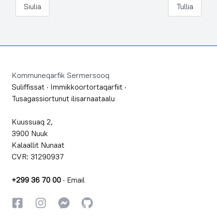
Siulia
Tullia
Footer
Kommuneqarfik Sermersooq
Suliffissat
·
Immikkoortortaqarfiit
·
Tusagassiortunut ilisarnaataalu
Kuussuaq 2,
3900 Nuuk
Kalaallit Nunaat
CVR: 31290937
+299 36 70 00
·
Email
Facebookki
Instagrammi
Instagrammi
GitHub