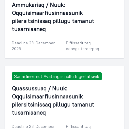
Ammukariaq / Nuuk:
Oqquisimaarfiusinnaasunik
pilersitsinissaq pillugu tamanut
tusarniaaneq
Deadline 23. December
Piffissarititaq
2025
qaangiutereerpoq
Sanarfinermut Avatangiisinullu Ingerlatsivik
Quassussuaq / Nuuk:
Oqquisimaarfiusinnaasunik
pilersitsinissaq pillugu tamanut
tusarniaaneq
Deadline 23. December
Piffissarititaq