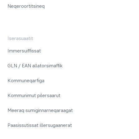
Neqeroortitsineq
Iserasuaatit
Immersuiffissat
GLN / EAN allatorsimaffik
Kommuneqarfiga
Kommunimut pilersaarut
Meeraq sumiginnarneqaraagat
Paasissutissat illersugaanerat