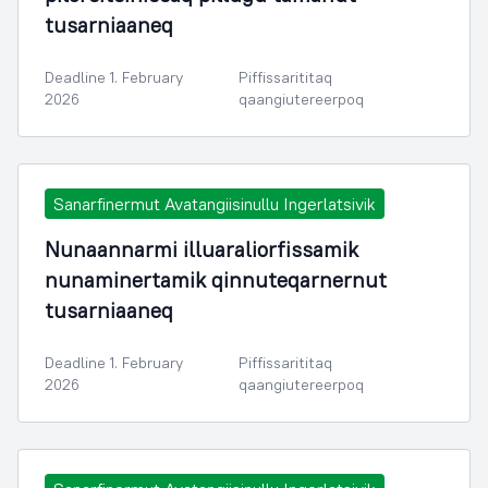
tusarniaaneq
Deadline 1. February
Piffissarititaq
2026
qaangiutereerpoq
Sanarfinermut Avatangiisinullu Ingerlatsivik
Nunaannarmi illuaraliorfissamik
nunaminertamik qinnuteqarnernut
tusarniaaneq
Deadline 1. February
Piffissarititaq
2026
qaangiutereerpoq