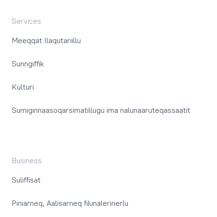
Services
Meeqqat Ilaqutariillu
Sunngiffik
Kulturi
Sumiginnaasoqarsimatillugu ima nalunaaruteqassaatit
Business
Suliffisat
Piniarneq, Aalisarneq Nunalerinerlu