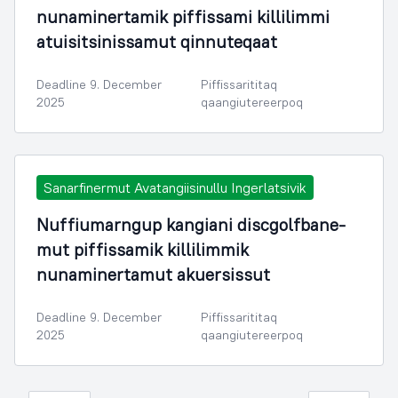
nunaminertamik piffissami killilimmi
atuisitsinissamut qinnuteqaat
Deadline 9. December
Piffissarititaq
2025
qaangiutereerpoq
Sanarfinermut Avatangiisinullu Ingerlatsivik
Nuffiumarngup kangiani discgolfbane-
mut piffissamik killilimmik
nunaminertamut akuersissut
Deadline 9. December
Piffissarititaq
2025
qaangiutereerpoq