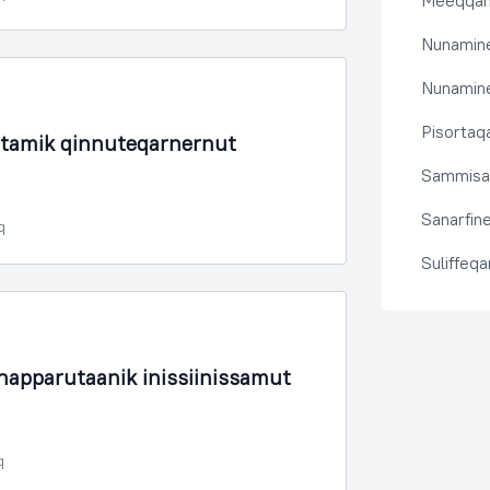
Meeqqanu
Nunamine
Nunamine
Pisortaqa
rtamik qinnuteqarnernut
Sammisas
Sanarfine
q
Suliffeq
napparutaanik inissiinissamut
q