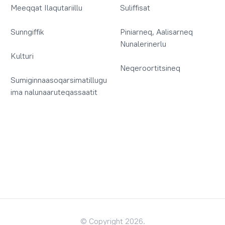
Meeqqat Ilaqutariillu
Suliffisat
Sunngiffik
Piniarneq, Aalisarneq
Nunalerinerlu
Kulturi
Neqeroortitsineq
Sumiginnaasoqarsimatillugu
ima nalunaaruteqassaatit
© Copyright 2026.