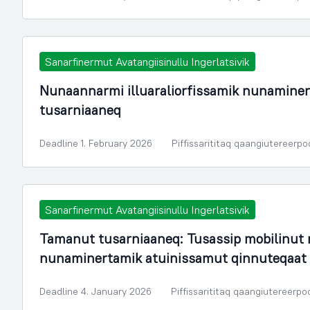
Sanarfinermut Avatangiisinullu Ingerlatsivik
Nunaannarmi illuaraliorfissamik nunamine
tusarniaaneq
Deadline 1. February 2026
Piffissarititaq qaangiutereerpo
Sanarfinermut Avatangiisinullu Ingerlatsivik
Tamanut tusarniaaneq: Tusassip mobilinut 
nunaminertamik atuinissamut qinnuteqaat
Deadline 4. January 2026
Piffissarititaq qaangiutereerpo