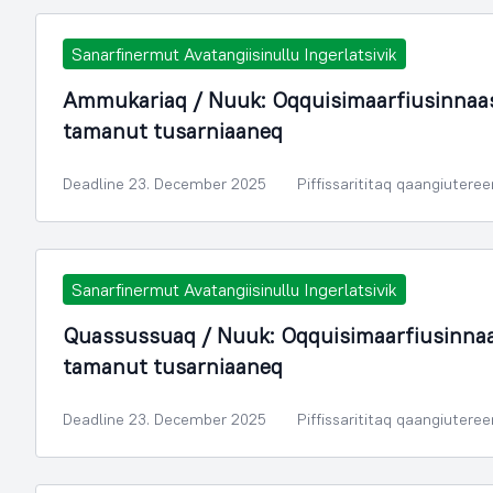
Sanarfinermut Avatangiisinullu Ingerlatsivik
Ammukariaq / Nuuk: Oqquisimaarfiusinnaasu
tamanut tusarniaaneq
Deadline 23. December 2025
Piffissarititaq qaangiutere
Sanarfinermut Avatangiisinullu Ingerlatsivik
Quassussuaq / Nuuk: Oqquisimaarfiusinnaas
tamanut tusarniaaneq
Deadline 23. December 2025
Piffissarititaq qaangiutere