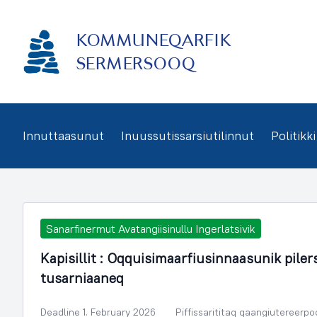
Imarisaanukarit
KOMMUNEQARFIK
SERMERSOOQ
Innuttaasunut
Inuussutissarsiutilinnut
Politikki
Sanarfinermut Avatangiisinullu Ingerlatsivik
Kapisillit : Oqquisimaarfiusinnaasunik pile
tusarniaaneq
Deadline 1. February 2026
Piffissarititaq qaangiutereerpo