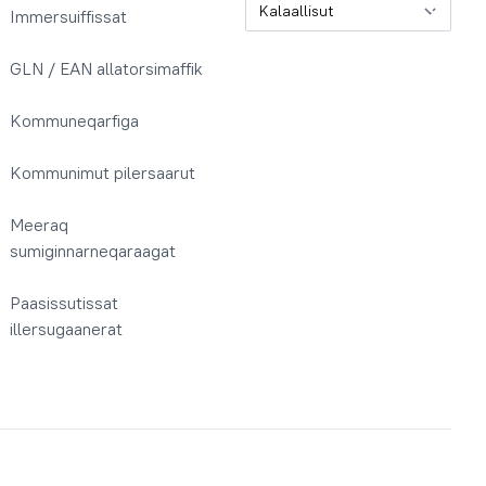
Immersuiffissat
GLN / EAN allatorsimaffik
Kommuneqarfiga
Kommunimut pilersaarut
Meeraq
sumiginnarneqaraagat
Paasissutissat
illersugaanerat