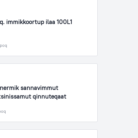
 immikkoortup ilaa 100L1
rpoq
ornermik sannavimmut
itsinissamut qinnuteqaat
poq