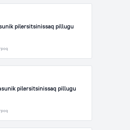
nik pilersitsinissaq pillugu
erpoq
unik pilersitsinissaq pillugu
erpoq