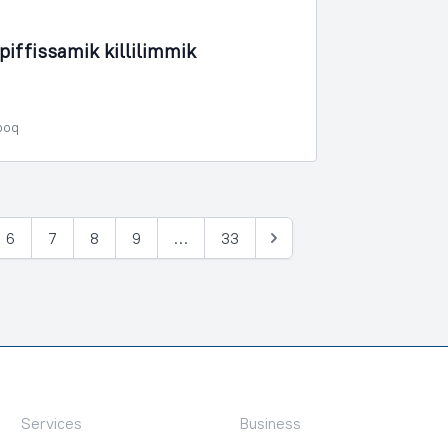
iffissamik killilimmik
poq
6
7
8
9
…
33
Tullia
Services
Business