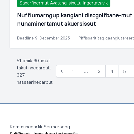
Sanarfinermut Avatangiisinullu Ingerlatsivik
Nuffiumarngup kangiani discgolfbane-mut p
nunaminertamut akuersissut
Deadline 9. December 2025
Piffissarititaq qaangiutereer
51-imiik 60-imut
takutinneqarput.
1
…
3
4
5
Siulia
327
nassaarineqarput
Footer
Kommuneqarfik Sermersooq
Suliffissat
·
Immikkoortortaqarfiit
·