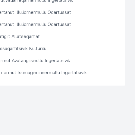
t Atuarfeqarnermullu Ingerlatsivik
rtanut Illuliornermullu Oqartussat
rtanut Illuliornermullu Oqartussat
tigiit Allatseqarfiat
saqartitsivik Kulturilu
rmut Avatangiisinullu Ingerlatsivik
arnermut Isumaginninnermullu Ingerlatsivik