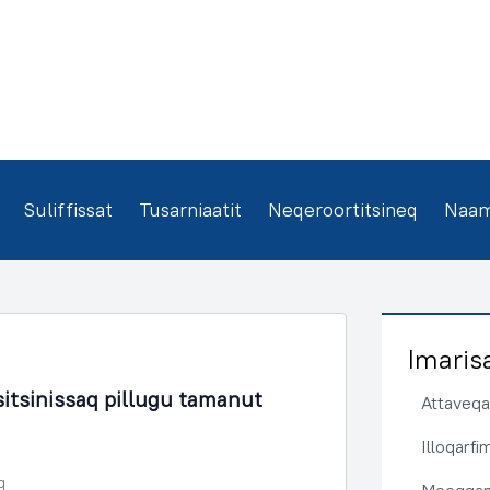
Suliffissat
Tusarniaatit
Neqeroortitsineq
Naamm
Imaris
rsitsinissaq pillugu tamanut
Attaveqaa
Illoqarf
q