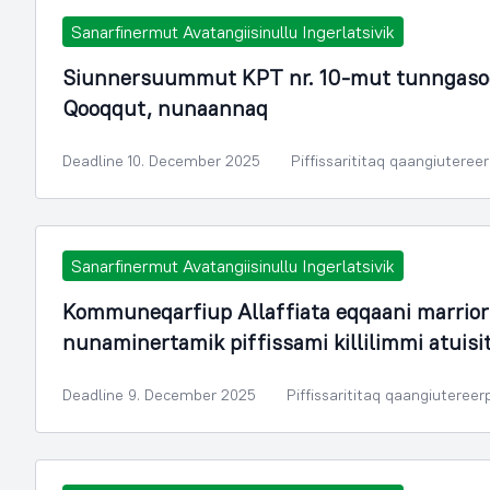
Sanarfinermut Avatangiisinullu Ingerlatsivik
Siunnersuummut KPT nr. 10-mut tunngasoq.
Qooqqut, nunaannaq
Deadline 10. December 2025
Piffissarititaq qaangiuteree
Sanarfinermut Avatangiisinullu Ingerlatsivik
Kommuneqarfiup Allaffiata eqqaani marri
nunaminertamik piffissami killilimmi atuis
Deadline 9. December 2025
Piffissarititaq qaangiutereer