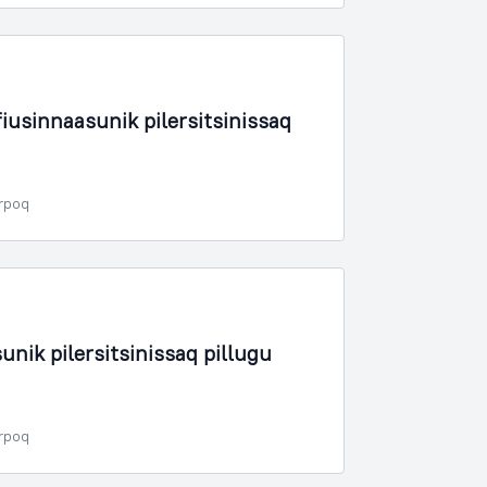
fiusinnaasunik pilersitsinissaq
erpoq
unik pilersitsinissaq pillugu
erpoq