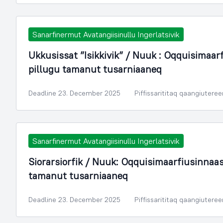
Sanarfinermut Avatangiisinullu Ingerlatsivik
Ukkusissat ”Isikkivik” / Nuuk : Oqquisimaar
pillugu tamanut tusarniaaneq
Deadline 23. December 2025
Piffissarititaq qaangiutere
Sanarfinermut Avatangiisinullu Ingerlatsivik
Siorarsiorfik / Nuuk: Oqquisimaarfiusinnaas
tamanut tusarniaaneq
Deadline 23. December 2025
Piffissarititaq qaangiutere