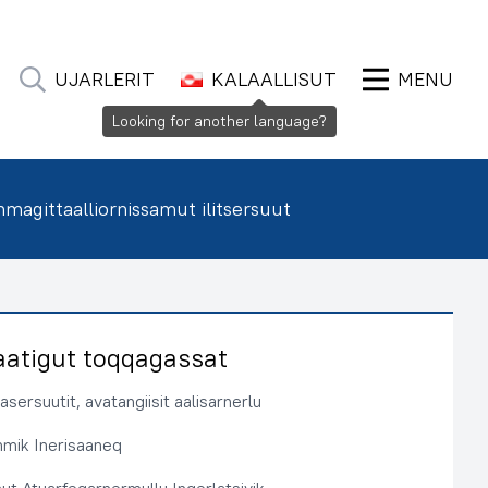
UJARLERIT
KALAALLISUT
MENU
Looking for another language?
agittaalliornissamut ilitsersuut
aatigut toqqagassat
sersuutit, avatangiisit aalisarnerlu
immik Inerisaaneq