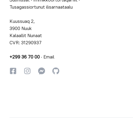
Tusagassiortunut ilisarnaataalu
Kuussuaq 2,
3900 Nuuk
Kalaallit Nunaat
CVR: 31290937
+299 36 70 00
·
Email
Facebookki
Instagrammi
Instagrammi
GitHub