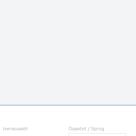
Iserasuaatit
Oqaatsit / Sprog
Oqaatsit / Sprog