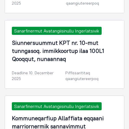
2025
qaangiutereerpoq
Sanarfinermut Avatangiisinullu Ingerlatsivik
Siunnersuummut KPT nr. 10-mut
tunngasoq. immikkoortup ilaa 100L1
Qooqqut, nunaannaq
Deadline 10. December
Piffissarititaq
2025
qaangiutereerpoq
Sanarfinermut Avatangiisinullu Ingerlatsivik
Kommuneqarfiup Allaffiata eqqaani
marriornermik sannavimmut