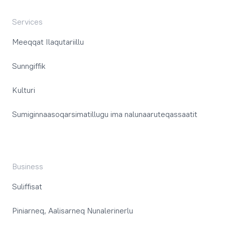
Services
Meeqqat Ilaqutariillu
Sunngiffik
Kulturi
Sumiginnaasoqarsimatillugu ima nalunaaruteqassaatit
Business
Suliffisat
Piniarneq, Aalisarneq Nunalerinerlu