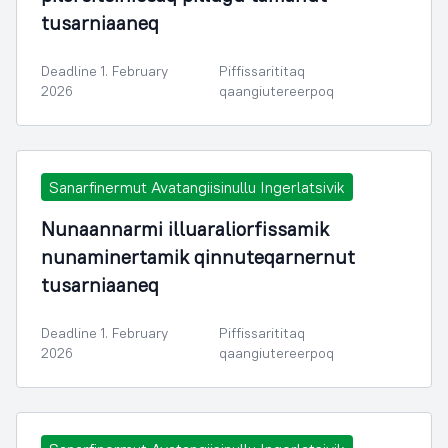
tusarniaaneq
Deadline 1. February
Piffissarititaq
2026
qaangiutereerpoq
Sanarfinermut Avatangiisinullu Ingerlatsivik
Nunaannarmi illuaraliorfissamik
nunaminertamik qinnuteqarnernut
tusarniaaneq
Deadline 1. February
Piffissarititaq
2026
qaangiutereerpoq