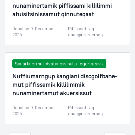
nunaminertamik piffissami killilimmi
atuisitsinissamut qinnuteqaat
Deadline 9. December
Piffissarititaq
2025
qaangiutereerpoq
Sanarfinermut Avatangiisinullu Ingerlatsivik
Nuffiumarngup kangiani discgolfbane-
mut piffissamik killilimmik
nunaminertamut akuersissut
Deadline 9. December
Piffissarititaq
2025
qaangiutereerpoq