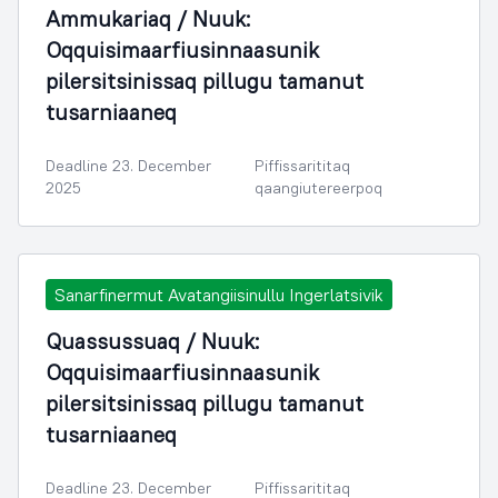
Ammukariaq / Nuuk:
Oqquisimaarfiusinnaasunik
pilersitsinissaq pillugu tamanut
tusarniaaneq
Deadline 23. December
Piffissarititaq
2025
qaangiutereerpoq
Sanarfinermut Avatangiisinullu Ingerlatsivik
Quassussuaq / Nuuk:
Oqquisimaarfiusinnaasunik
pilersitsinissaq pillugu tamanut
tusarniaaneq
Deadline 23. December
Piffissarititaq