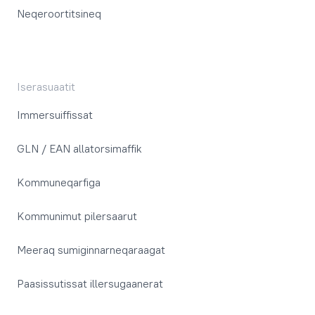
Neqeroortitsineq
Iserasuaatit
Immersuiffissat
GLN / EAN allatorsimaffik
Kommuneqarfiga
Kommunimut pilersaarut
Meeraq sumiginnarneqaraagat
Paasissutissat illersugaanerat