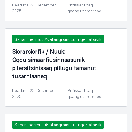
Deadline 23. December
Piffissarititaq
2025
qaangiutereerpoq
Sanarfinermut Avatangiisinullu Ingerlatsivik
Siorarsiorfik / Nuuk:
Oqquisimaarfiusinnaasunik
pilersitsinissaq pillugu tamanut
tusarniaaneq
Deadline 23. December
Piffissarititaq
2025
qaangiutereerpoq
Sanarfinermut Avatangiisinullu Ingerlatsivik