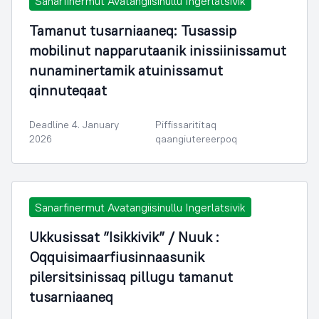
Sanarfinermut Avatangiisinullu Ingerlatsivik
Tamanut tusarniaaneq: Tusassip
mobilinut napparutaanik inissiinissamut
nunaminertamik atuinissamut
qinnuteqaat
Deadline 4. January
Piffissarititaq
2026
qaangiutereerpoq
Sanarfinermut Avatangiisinullu Ingerlatsivik
Ukkusissat ”Isikkivik” / Nuuk :
Oqquisimaarfiusinnaasunik
pilersitsinissaq pillugu tamanut
tusarniaaneq