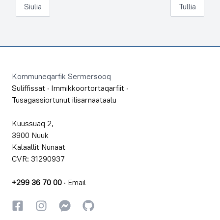
Siulia
Tullia
Footer
Kommuneqarfik Sermersooq
Suliffissat
·
Immikkoortortaqarfiit
·
Tusagassiortunut ilisarnaataalu
Kuussuaq 2,
3900 Nuuk
Kalaallit Nunaat
CVR: 31290937
+299 36 70 00
·
Email
Facebookki
Instagrammi
Instagrammi
GitHub