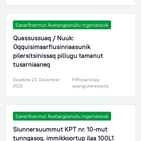
Sanarfinermut Avatangiisinullu Ingerlatsivik
Quassussuaq / Nuuk:
Oqquisimaarfiusinnaasunik
pilersitsinissaq pillugu tamanut
tusarniaaneq
Deadline 23. December
Piffissarititaq
2025
qaangiutereerpoq
Sanarfinermut Avatangiisinullu Ingerlatsivik
Siunnersuummut KPT nr. 10-mut
tunngasoq. immikkoortup ilaa 100L1