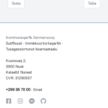
Siulia
Tullia
Footer
Kommuneqarfik Sermersooq
Suliffissat
·
Immikkoortortaqarfiit
·
Tusagassiortunut ilisarnaataalu
Kuussuaq 2,
3900 Nuuk
Kalaallit Nunaat
CVR: 31290937
+299 36 70 00
·
Email
Facebookki
Instagrammi
Instagrammi
GitHub