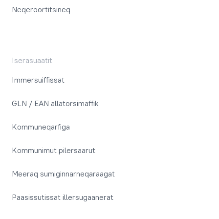
Neqeroortitsineq
Iserasuaatit
Immersuiffissat
GLN / EAN allatorsimaffik
Kommuneqarfiga
Kommunimut pilersaarut
Meeraq sumiginnarneqaraagat
Paasissutissat illersugaanerat