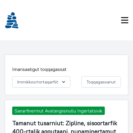
Imarisaanukarit
Pri
Imarisaatigut toqqagassat
Immikkoortortaqarfiit
Toqqagassanut
Sanarfinermut Avatangiisinullu Ingerlatsivik
Tamanut tusarniut: Zipline, sisoortarfik
400-rtalik aqqutaani, nunaminertamut