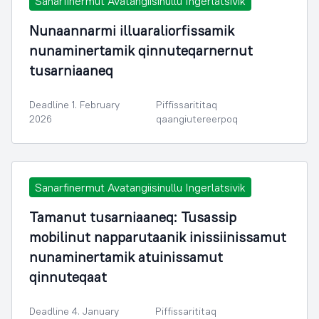
Sanarfinermut Avatangiisinullu Ingerlatsivik
Nunaannarmi illuaraliorfissamik
nunaminertamik qinnuteqarnernut
tusarniaaneq
Deadline 1. February
Piffissarititaq
2026
qaangiutereerpoq
Sanarfinermut Avatangiisinullu Ingerlatsivik
Tamanut tusarniaaneq: Tusassip
mobilinut napparutaanik inissiinissamut
nunaminertamik atuinissamut
qinnuteqaat
Deadline 4. January
Piffissarititaq