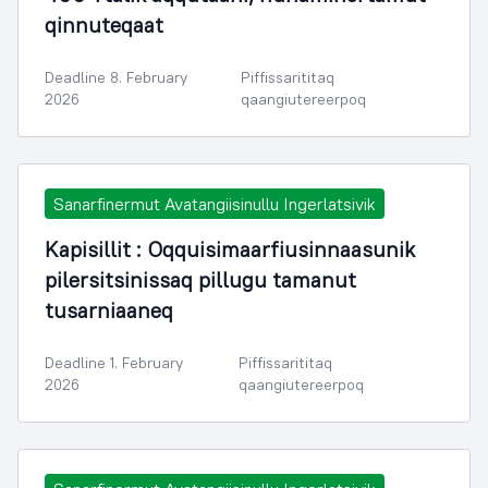
qinnuteqaat
Deadline 8. February
Piffissarititaq
2026
qaangiutereerpoq
Sanarfinermut Avatangiisinullu Ingerlatsivik
Kapisillit : Oqquisimaarfiusinnaasunik
pilersitsinissaq pillugu tamanut
tusarniaaneq
Deadline 1. February
Piffissarititaq
2026
qaangiutereerpoq