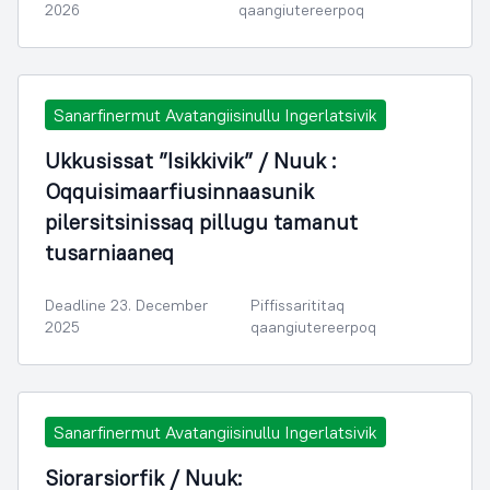
2026
qaangiutereerpoq
Sanarfinermut Avatangiisinullu Ingerlatsivik
Ukkusissat ”Isikkivik” / Nuuk :
Oqquisimaarfiusinnaasunik
pilersitsinissaq pillugu tamanut
tusarniaaneq
Deadline 23. December
Piffissarititaq
2025
qaangiutereerpoq
Sanarfinermut Avatangiisinullu Ingerlatsivik
Siorarsiorfik / Nuuk: