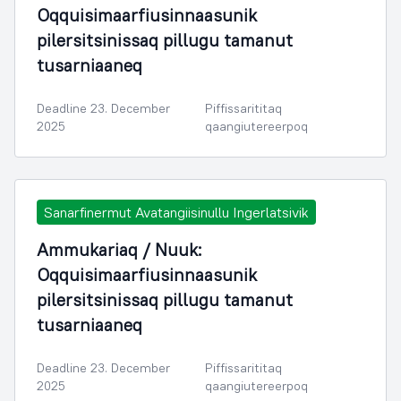
Oqquisimaarfiusinnaasunik
pilersitsinissaq pillugu tamanut
tusarniaaneq
Deadline 23. December
Piffissarititaq
2025
qaangiutereerpoq
Sanarfinermut Avatangiisinullu Ingerlatsivik
Ammukariaq / Nuuk:
Oqquisimaarfiusinnaasunik
pilersitsinissaq pillugu tamanut
tusarniaaneq
Deadline 23. December
Piffissarititaq
2025
qaangiutereerpoq