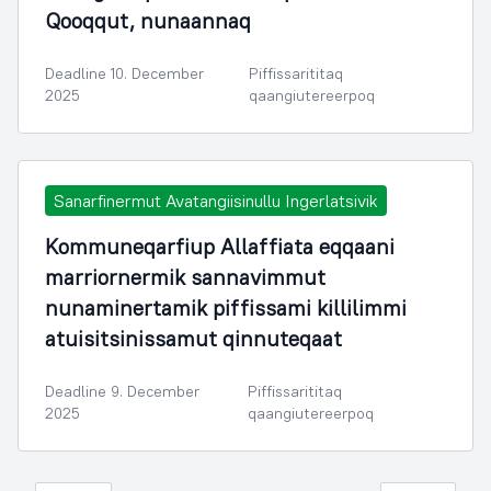
Qooqqut, nunaannaq
Deadline 10. December
Piffissarititaq
2025
qaangiutereerpoq
Sanarfinermut Avatangiisinullu Ingerlatsivik
Kommuneqarfiup Allaffiata eqqaani
marriornermik sannavimmut
nunaminertamik piffissami killilimmi
atuisitsinissamut qinnuteqaat
Deadline 9. December
Piffissarititaq
2025
qaangiutereerpoq