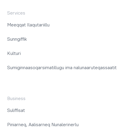
Services
Meeqqat Ilaqutariillu
Sunngiffik
Kulturi
Sumiginnaasoqarsimatillugu ima nalunaaruteqassaatit
Business
Suliffisat
Piniarneq, Aalisarneq Nunalerinerlu