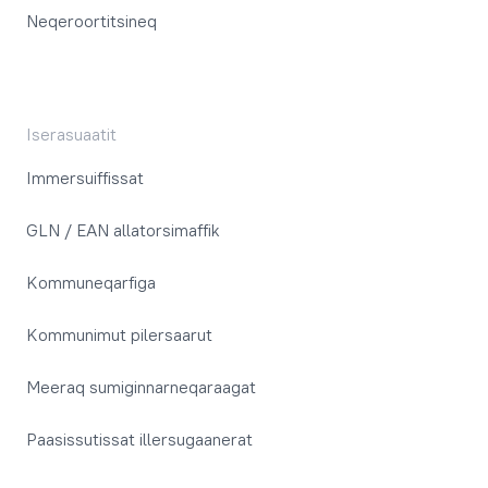
Neqeroortitsineq
Iserasuaatit
Immersuiffissat
GLN / EAN allatorsimaffik
Kommuneqarfiga
Kommunimut pilersaarut
Meeraq sumiginnarneqaraagat
Paasissutissat illersugaanerat