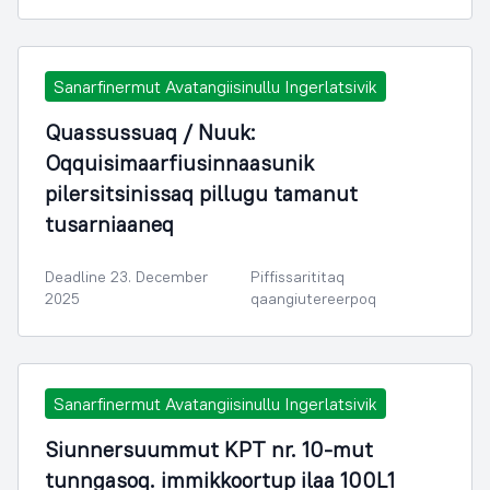
Sanarfinermut Avatangiisinullu Ingerlatsivik
Quassussuaq / Nuuk:
Oqquisimaarfiusinnaasunik
pilersitsinissaq pillugu tamanut
tusarniaaneq
Deadline 23. December
Piffissarititaq
2025
qaangiutereerpoq
Sanarfinermut Avatangiisinullu Ingerlatsivik
Siunnersuummut KPT nr. 10-mut
tunngasoq. immikkoortup ilaa 100L1