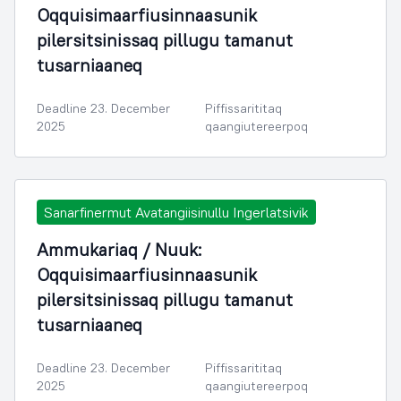
Oqquisimaarfiusinnaasunik
pilersitsinissaq pillugu tamanut
tusarniaaneq
Deadline 23. December
Piffissarititaq
2025
qaangiutereerpoq
Sanarfinermut Avatangiisinullu Ingerlatsivik
Ammukariaq / Nuuk:
Oqquisimaarfiusinnaasunik
pilersitsinissaq pillugu tamanut
tusarniaaneq
Deadline 23. December
Piffissarititaq
2025
qaangiutereerpoq