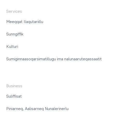
Services
Meeqqat Ilaqutariillu
Sunngiffik
Kulturi
Sumiginnaasoqarsimatillugu ima nalunaaruteqassaatit
Business
Suliffisat
Piniarneq, Aalisarneq Nunalerinerlu