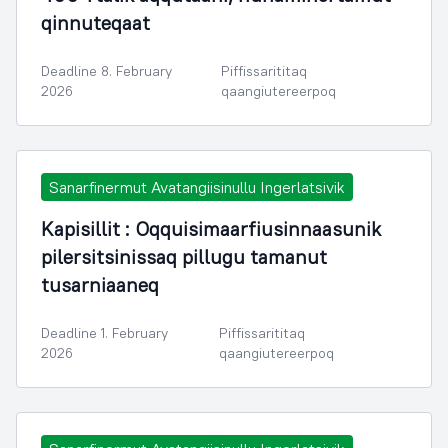
qinnuteqaat
Deadline 8. February
Piffissarititaq
2026
qaangiutereerpoq
Sanarfinermut Avatangiisinullu Ingerlatsivik
Kapisillit : Oqquisimaarfiusinnaasunik
pilersitsinissaq pillugu tamanut
tusarniaaneq
Deadline 1. February
Piffissarititaq
2026
qaangiutereerpoq