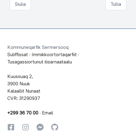
Siulia
Tullia
Footer
Kommuneqarfik Sermersooq
Suliffissat
·
Immikkoortortaqarfiit
·
Tusagassiortunut ilisarnaataalu
Kuussuaq 2,
3900 Nuuk
Kalaallit Nunaat
CVR: 31290937
+299 36 70 00
·
Email
Facebookki
Instagrammi
Instagrammi
GitHub