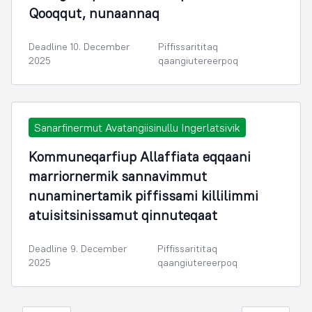
Qooqqut, nunaannaq
Deadline 10. December
Piffissarititaq
2025
qaangiutereerpoq
Sanarfinermut Avatangiisinullu Ingerlatsivik
Kommuneqarfiup Allaffiata eqqaani
marriornermik sannavimmut
nunaminertamik piffissami killilimmi
atuisitsinissamut qinnuteqaat
Deadline 9. December
Piffissarititaq
2025
qaangiutereerpoq