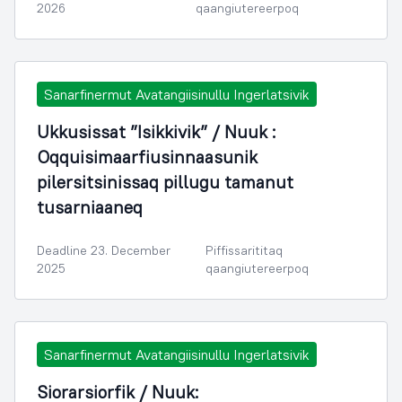
2026
qaangiutereerpoq
Sanarfinermut Avatangiisinullu Ingerlatsivik
Ukkusissat ”Isikkivik” / Nuuk :
Oqquisimaarfiusinnaasunik
pilersitsinissaq pillugu tamanut
tusarniaaneq
Deadline 23. December
Piffissarititaq
2025
qaangiutereerpoq
Sanarfinermut Avatangiisinullu Ingerlatsivik
Siorarsiorfik / Nuuk: