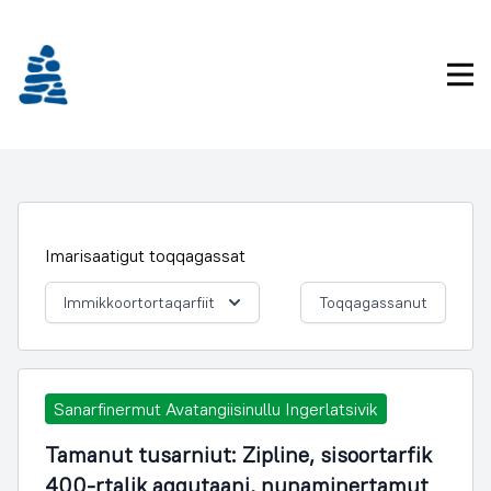
Imarisaanukarit
Pri
Imarisaatigut toqqagassat
Immikkoortortaqarfiit
Toqqagassanut
Sanarfinermut Avatangiisinullu Ingerlatsivik
Tamanut tusarniut: Zipline, sisoortarfik
400-rtalik aqqutaani, nunaminertamut