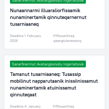
Sanarfinermut Avatangiisinullu Ingerlatsivik
Nunaannarmi illuaraliorfissamik
nunaminertamik qinnuteqarnernut
tusarniaaneq
Deadline 1. February
Piffissarititaq
2026
qaangiutereerpoq
Sanarfinermut Avatangiisinullu Ingerlatsivik
Tamanut tusarniaaneq: Tusassip
mobilinut napparutaanik inissiinissamut
nunaminertamik atuinissamut
qinnuteqaat
Deadline 4. January
Piffissarititaq