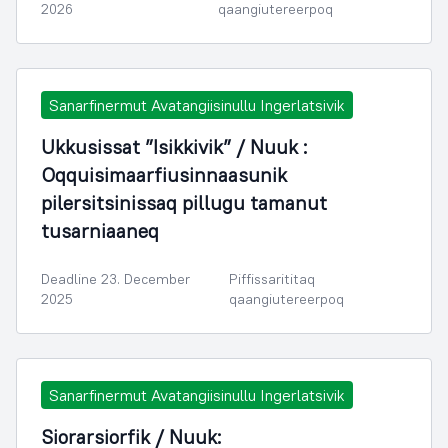
2026
qaangiutereerpoq
Sanarfinermut Avatangiisinullu Ingerlatsivik
Ukkusissat ”Isikkivik” / Nuuk :
Oqquisimaarfiusinnaasunik
pilersitsinissaq pillugu tamanut
tusarniaaneq
Deadline 23. December
Piffissarititaq
2025
qaangiutereerpoq
Sanarfinermut Avatangiisinullu Ingerlatsivik
Siorarsiorfik / Nuuk: