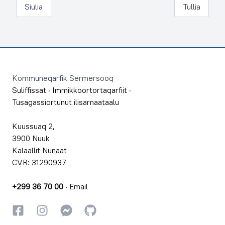
Siulia
Tullia
Footer
Kommuneqarfik Sermersooq
Suliffissat
·
Immikkoortortaqarfiit
·
Tusagassiortunut ilisarnaataalu
Kuussuaq 2,
3900 Nuuk
Kalaallit Nunaat
CVR: 31290937
+299 36 70 00
·
Email
Facebookki
Instagrammi
Instagrammi
GitHub