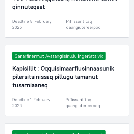
qinnuteqaat
Deadline 8. February
Piffissarititaq
2026
qaangiutereerpoq
Sanarfinermut Avatangiisinullu Ingerlatsivik
Kapisillit : Oqquisimaarfiusinnaasunik
pilersitsinissaq pillugu tamanut
tusarniaaneq
Deadline 1. February
Piffissarititaq
2026
qaangiutereerpoq