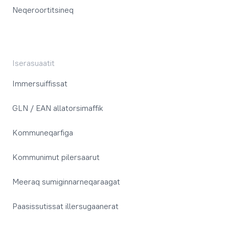
Neqeroortitsineq
Iserasuaatit
Immersuiffissat
GLN / EAN allatorsimaffik
Kommuneqarfiga
Kommunimut pilersaarut
Meeraq sumiginnarneqaraagat
Paasissutissat illersugaanerat