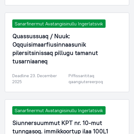
Sanarfinermut Avatangiisinullu Ingerlatsivik
Quassussuaq / Nuuk:
Oqquisimaarfiusinnaasunik
pilersitsinissaq pillugu tamanut
tusarniaaneq
Deadline 23. December
Piffissarititaq
2025
qaangiutereerpoq
Sanarfinermut Avatangiisinullu Ingerlatsivik
Siunnersuummut KPT nr. 10-mut
tunngasoq. immikkoortup ilaa 100L1