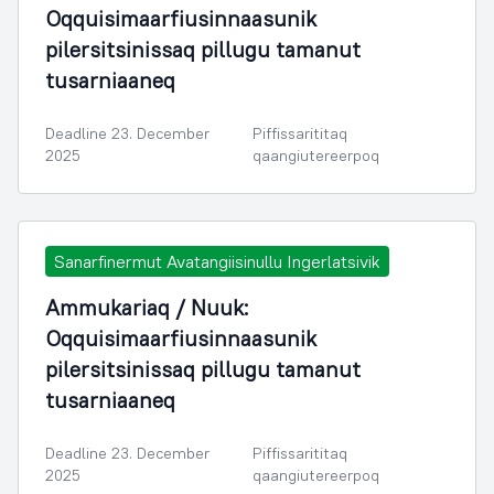
Oqquisimaarfiusinnaasunik
pilersitsinissaq pillugu tamanut
tusarniaaneq
Deadline 23. December
Piffissarititaq
2025
qaangiutereerpoq
Sanarfinermut Avatangiisinullu Ingerlatsivik
Ammukariaq / Nuuk:
Oqquisimaarfiusinnaasunik
pilersitsinissaq pillugu tamanut
tusarniaaneq
Deadline 23. December
Piffissarititaq
2025
qaangiutereerpoq