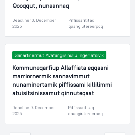
Qooqqut, nunaannaq
Deadline 10. December
Piffissarititaq
2025
qaangiutereerpoq
Sanarfinermut Avatangiisinullu Ingerlatsivik
Kommuneqarfiup Allaffiata eqqaani
marriornermik sannavimmut
nunaminertamik piffissami killilimmi
atuisitsinissamut qinnuteqaat
Deadline 9. December
Piffissarititaq
2025
qaangiutereerpoq