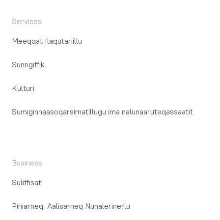
Services
Meeqqat Ilaqutariillu
Sunngiffik
Kulturi
Sumiginnaasoqarsimatillugu ima nalunaaruteqassaatit
Business
Suliffisat
Piniarneq, Aalisarneq Nunalerinerlu