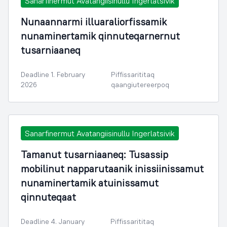
Sanarfinermut Avatangiisinullu Ingerlatsivik
Nunaannarmi illuaraliorfissamik
nunaminertamik qinnuteqarnernut
tusarniaaneq
Deadline 1. February
Piffissarititaq
2026
qaangiutereerpoq
Sanarfinermut Avatangiisinullu Ingerlatsivik
Tamanut tusarniaaneq: Tusassip
mobilinut napparutaanik inissiinissamut
nunaminertamik atuinissamut
qinnuteqaat
Deadline 4. January
Piffissarititaq