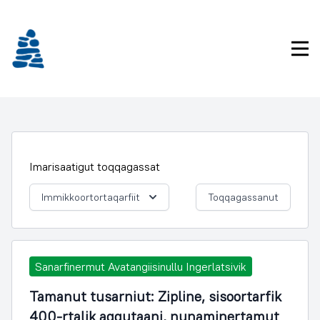
Imarisaanukarit
Pri
Imarisaatigut toqqagassat
Immikkoortortaqarfiit
Toqqagassanut
Sanarfinermut Avatangiisinullu Ingerlatsivik
Tamanut tusarniut: Zipline, sisoortarfik
400-rtalik aqqutaani, nunaminertamut