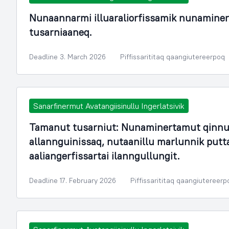
Nunaannarmi illuaraliorfissamik nunamine
tusarniaaneq.
Deadline 3. March 2026
Piffissarititaq qaangiutereerpoq
Sanarfinermut Avatangiisinullu Ingerlatsivik
Tamanut tusarniut: Nunaminertamut qinnu
allannguinissaq, nutaanillu marlunnik put
aaliangerfissartai ilanngullungit.
Deadline 17. February 2026
Piffissarititaq qaangiutereerp