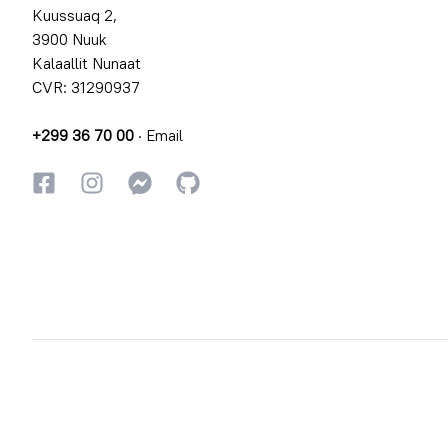
Kuussuaq 2,
3900 Nuuk
Kalaallit Nunaat
CVR: 31290937
+299 36 70 00
·
Email
Facebookki
Instagrammi
Instagrammi
GitHub