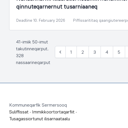
qinnuteqarnernut tusarniaaneq
Deadline 10. February 2026
Piffissarititaq qaangiutereer
41-imiik 50-imut
takutinneqarput.
1
2
3
4
5
Siulia
328
nassaarineqarput
Footer
Kommuneqarfik Sermersooq
Suliffissat
·
Immikkoortortaqarfiit
·
Tusagassiortunut ilisarnaataalu