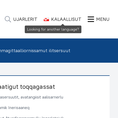
UJARLERIT
KALAALLISUT
MENU
Looking for another language?
agittaalliornissamut ilitsersuut
aatigut toqqagassat
sersuutit, avatangiisit aalisarnerlu
immik Inerisaaneq