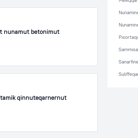
Meeqqanu
Nunamine
Nunamine
lit nunamut betonimut
Pisortaqa
Sammisas
Sanarfine
Suliffeq
rtamik qinnuteqarnernut