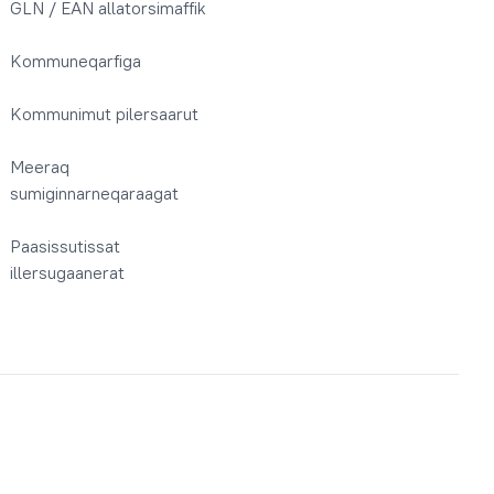
GLN / EAN allatorsimaffik
Kommuneqarfiga
Kommunimut pilersaarut
Meeraq
sumiginnarneqaraagat
Paasissutissat
illersugaanerat