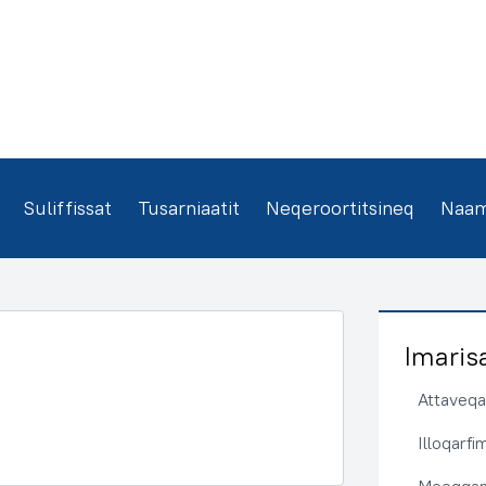
Suliffissat
Tusarniaatit
Neqeroortitsineq
Naamm
Imaris
Attaveqaa
Illoqarf