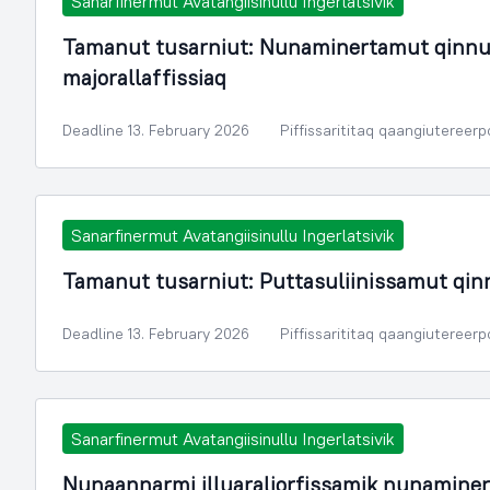
Sanarfinermut Avatangiisinullu Ingerlatsivik
Tamanut tusarniut: Nunaminertamut qinnu
majorallaffissiaq
Deadline 13. February 2026
Piffissarititaq qaangiutereer
Sanarfinermut Avatangiisinullu Ingerlatsivik
Tamanut tusarniut: Puttasuliinissamut qin
Deadline 13. February 2026
Piffissarititaq qaangiutereer
Sanarfinermut Avatangiisinullu Ingerlatsivik
Nunaannarmi illuaraliorfissamik nunamine