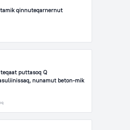
rtamik qinnuteqarnernut
teqaat puttasoq Q
tasuliinissaq, nunamut beton-mik
oq