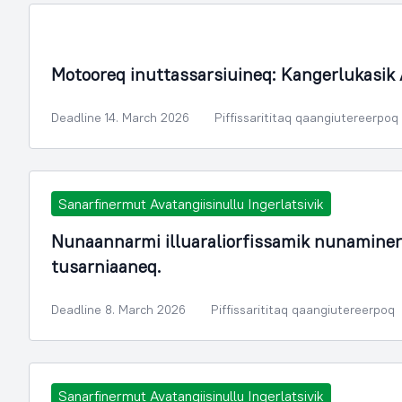
Motooreq inuttassarsiuineq: Kangerlukasik
Deadline 14. March 2026
Piffissarititaq qaangiutereerpoq
Sanarfinermut Avatangiisinullu Ingerlatsivik
Nunaannarmi illuaraliorfissamik nunamine
tusarniaaneq.
Deadline 8. March 2026
Piffissarititaq qaangiutereerpoq
Sanarfinermut Avatangiisinullu Ingerlatsivik