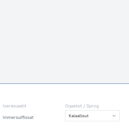
Iserasuaatit
Oqaatsit / Sprog
Oqaatsit / Sprog
Immersuiffissat