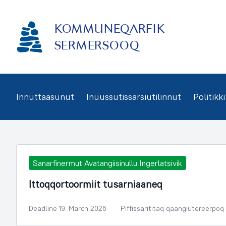
Imarisaanukarit
KOMMUNEQARFIK
SERMERSOOQ
Innuttaasunut
Inuussutissarsiutilinnut
Politikki
Sanarfinermut Avatangiisinullu Ingerlatsivik
Ittoqqortoormiit tusarniaaneq
Deadline 19. March 2026
Piffissarititaq qaangiutereerpoq