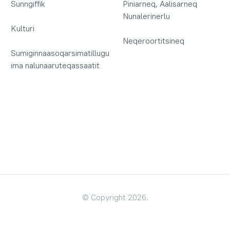
Sunngiffik
Piniarneq, Aalisarneq
Nunalerinerlu
Kulturi
Neqeroortitsineq
Sumiginnaasoqarsimatillugu
ima nalunaaruteqassaatit
© Copyright 2026.