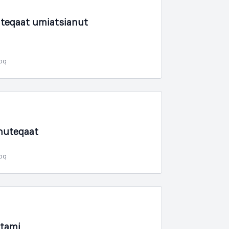
teqaat umiatsianut
poq
nuteqaat
poq
rtami