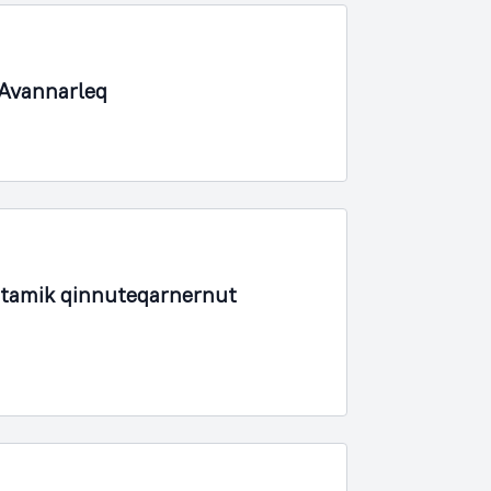
 Avannarleq
rtamik qinnuteqarnernut