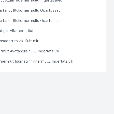
t Atuarfeqarnermullu Ingerlatsivik
rtanut Illuliornermullu Oqartussat
rtanut Illuliornermullu Oqartussat
tigiit Allatseqarfiat
saqartitsivik Kulturilu
rmut Avatangiisinullu Ingerlatsivik
arnermut Isumaginninnermullu Ingerlatsivik