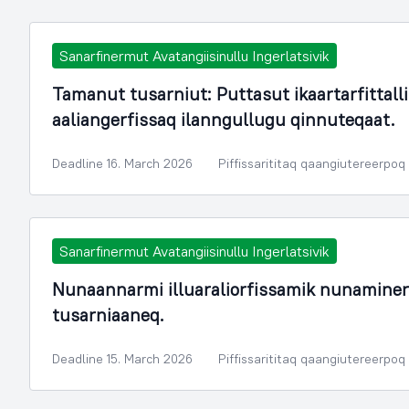
Sanarfinermut Avatangiisinullu Ingerlatsivik
Tamanut tusarniut: Puttasut ikaartarfittal
aaliangerfissaq ilanngullugu qinnuteqaat.
Deadline 16. March 2026
Piffissarititaq qaangiutereerpoq
Sanarfinermut Avatangiisinullu Ingerlatsivik
Nunaannarmi illuaraliorfissamik nunamine
tusarniaaneq.
Deadline 15. March 2026
Piffissarititaq qaangiutereerpoq