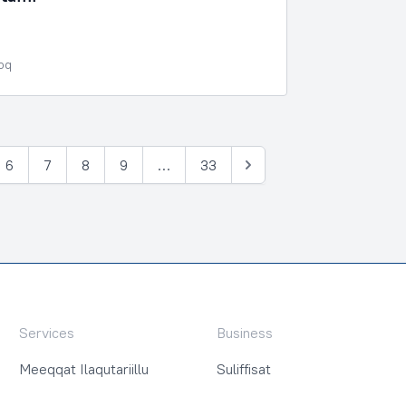
poq
6
7
8
9
…
33
Tullia
Services
Business
Meeqqat Ilaqutariillu
Suliffisat