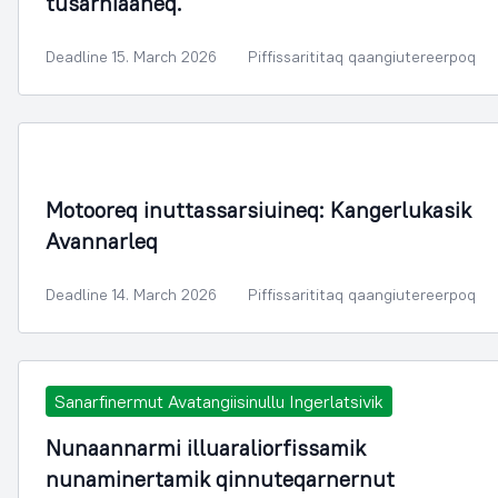
tusarniaaneq.
Deadline 15. March 2026
Piffissarititaq qaangiutereerpoq
Motooreq inuttassarsiuineq: Kangerlukasik
Avannarleq
Deadline 14. March 2026
Piffissarititaq qaangiutereerpoq
Sanarfinermut Avatangiisinullu Ingerlatsivik
Nunaannarmi illuaraliorfissamik
nunaminertamik qinnuteqarnernut