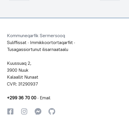
Footer
Kommuneqarfik Sermersooq
Suliffissat
·
Immikkoortortaqarfiit
·
Tusagassiortunut ilisarnaataalu
Kuussuaq 2,
3900 Nuuk
Kalaallit Nunaat
CVR: 31290937
+299 36 70 00
·
Email
Facebookki
Instagrammi
Instagrammi
GitHub