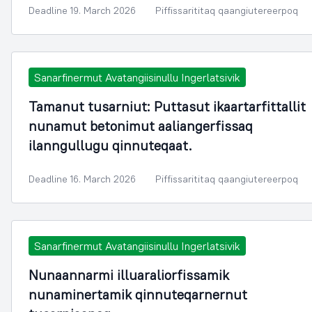
Deadline 19. March 2026
Piffissarititaq qaangiutereerpoq
Sanarfinermut Avatangiisinullu Ingerlatsivik
Tamanut tusarniut: Puttasut ikaartarfittallit
nunamut betonimut aaliangerfissaq
ilanngullugu qinnuteqaat.
Deadline 16. March 2026
Piffissarititaq qaangiutereerpoq
Sanarfinermut Avatangiisinullu Ingerlatsivik
Nunaannarmi illuaraliorfissamik
nunaminertamik qinnuteqarnernut