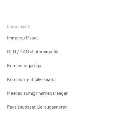
Iserasuaatit
Immersuiffissat
GLN / EAN allatorsimaffik
Kommuneqarfiga
Kommunimut pilersaarut
Meeraq sumiginnarneqaraagat
Paasissutissat illersugaanerat