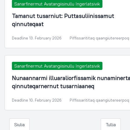
Sanarfinermut Avatangiisinullu Ingerlatsivik
Tamanut tusarniut: Puttasuliinissamut
qinnuteqaat
Deadline 13. February 2026
Piffissarititaq qaangiutereerpoq
Sanarfinermut Avatangiisinullu Ingerlatsivik
Nunaannarmi illuaraliorfissamik nunaminert
qinnuteqarnernut tusarniaaneq
Deadline 10. February 2026
Piffissarititaq qaangiutereerpoq
Siulia
Tullia