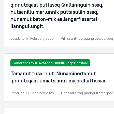
qinnuteqaat puttasoq Q allannguinissaq,
nutaanillu marlunnik puttasuliinissaq,
nunamut beton-mik aaliangerfissartai
ilanngullungit.
Deadline 17. February 2026
Piffissarititaq qaangiutereerpoq
Sanarfinermut Avatangiisinullu Ingerlatsivik
Tamanut tusarniut: Nunaminertamut
qinnuteqaat umiatsianut majorallaffissiaq
Deadline 13. February 2026
Piffissarititaq qaangiutereerpoq