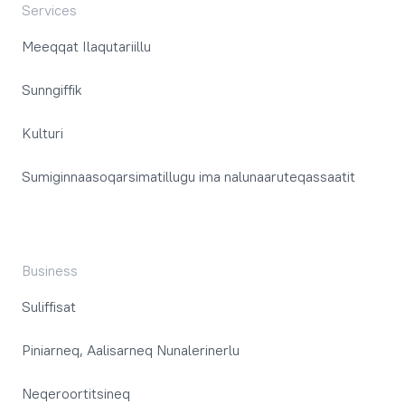
Services
Meeqqat Ilaqutariillu
Sunngiffik
Kulturi
Sumiginnaasoqarsimatillugu ima nalunaaruteqassaatit
Business
Suliffisat
Piniarneq, Aalisarneq Nunalerinerlu
Neqeroortitsineq