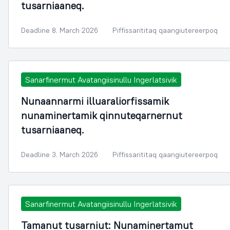
tusarniaaneq.
Deadline 8. March 2026
Piffissarititaq qaangiutereerpoq
Sanarfinermut Avatangiisinullu Ingerlatsivik
Nunaannarmi illuaraliorfissamik
nunaminertamik qinnuteqarnernut
tusarniaaneq.
Deadline 3. March 2026
Piffissarititaq qaangiutereerpoq
Sanarfinermut Avatangiisinullu Ingerlatsivik
Tamanut tusarniut: Nunaminertamut