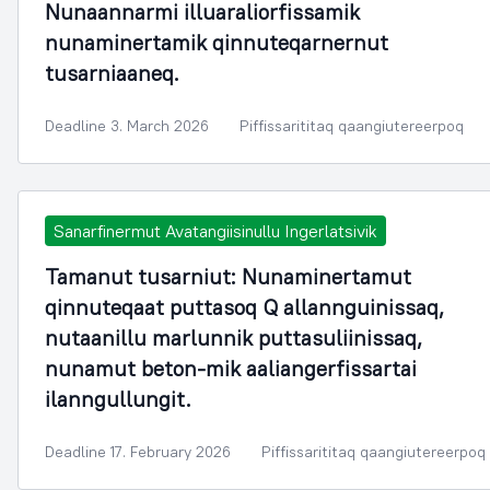
Nunaannarmi illuaraliorfissamik
nunaminertamik qinnuteqarnernut
tusarniaaneq.
Deadline 3. March 2026
Piffissarititaq qaangiutereerpoq
Sanarfinermut Avatangiisinullu Ingerlatsivik
Tamanut tusarniut: Nunaminertamut
qinnuteqaat puttasoq Q allannguinissaq,
nutaanillu marlunnik puttasuliinissaq,
nunamut beton-mik aaliangerfissartai
ilanngullungit.
Deadline 17. February 2026
Piffissarititaq qaangiutereerpoq