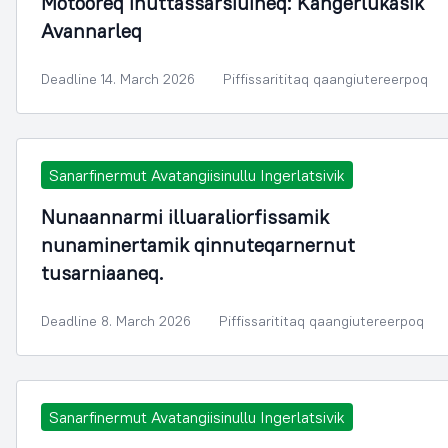
Motooreq inuttassarsiuineq: Kangerlukasik
Avannarleq
Deadline 14. March 2026
Piffissarititaq qaangiutereerpoq
Sanarfinermut Avatangiisinullu Ingerlatsivik
Nunaannarmi illuaraliorfissamik
nunaminertamik qinnuteqarnernut
tusarniaaneq.
Deadline 8. March 2026
Piffissarititaq qaangiutereerpoq
Sanarfinermut Avatangiisinullu Ingerlatsivik