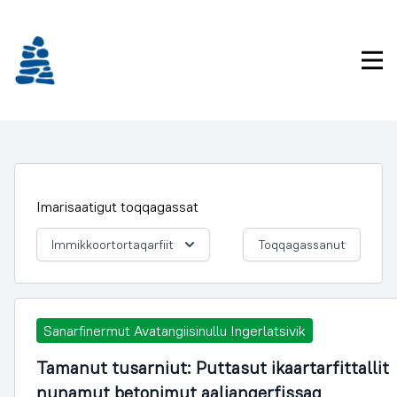
Imarisaanukarit
Pri
Imarisaatigut toqqagassat
Immikkoortortaqarfiit
Toqqagassanut
Sanarfinermut Avatangiisinullu Ingerlatsivik
Tamanut tusarniut: Puttasut ikaartarfittallit
nunamut betonimut aaliangerfissaq