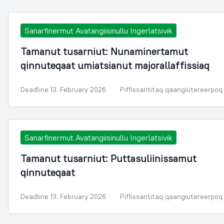
Sanarfinermut Avatangiisinullu Ingerlatsivik
Tamanut tusarniut: Nunaminertamut
qinnuteqaat umiatsianut majorallaffissiaq
Deadline 13. February 2026
Piffissarititaq qaangiutereerpoq
Sanarfinermut Avatangiisinullu Ingerlatsivik
Tamanut tusarniut: Puttasuliinissamut
qinnuteqaat
Deadline 13. February 2026
Piffissarititaq qaangiutereerpoq