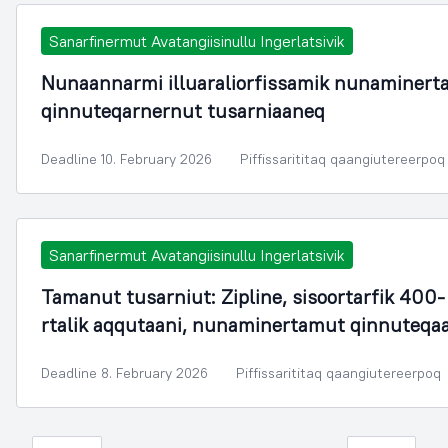
Sanarfinermut Avatangiisinullu Ingerlatsivik
Nunaannarmi illuaraliorfissamik nunaminert
qinnuteqarnernut tusarniaaneq
Deadline 10. February 2026
Piffissarititaq qaangiutereerpoq
Sanarfinermut Avatangiisinullu Ingerlatsivik
Tamanut tusarniut: Zipline, sisoortarfik 400-
rtalik aqqutaani, nunaminertamut qinnuteqa
Deadline 8. February 2026
Piffissarititaq qaangiutereerpoq