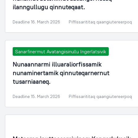
ilanngullugu qinnuteqaat.
Deadline 16. March 2026
Piffissarititaq qaangiutereerpoq
Sanarfinermut Avatangiisinullu Ingerlatsivik
Nunaannarmi illuaraliorfissamik
nunaminertamik qinnuteqarnernut
tusarniaaneq.
Deadline 15. March 2026
Piffissarititaq qaangiutereerpoq