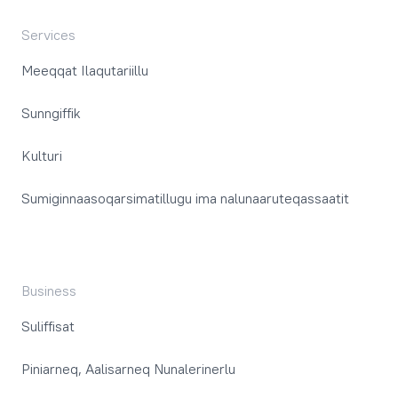
Services
Meeqqat Ilaqutariillu
Sunngiffik
Kulturi
Sumiginnaasoqarsimatillugu ima nalunaaruteqassaatit
Business
Suliffisat
Piniarneq, Aalisarneq Nunalerinerlu