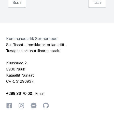
Siulia
Tullia
Footer
Kommuneqarfik Sermersooq
Suliffissat
·
Immikkoortortaqarfiit
·
Tusagassiortunut ilisarnaataalu
Kuussuaq 2,
3900 Nuuk
Kalaallit Nunaat
CVR: 31290937
+299 36 70 00
·
Email
Facebookki
Instagrammi
Instagrammi
GitHub