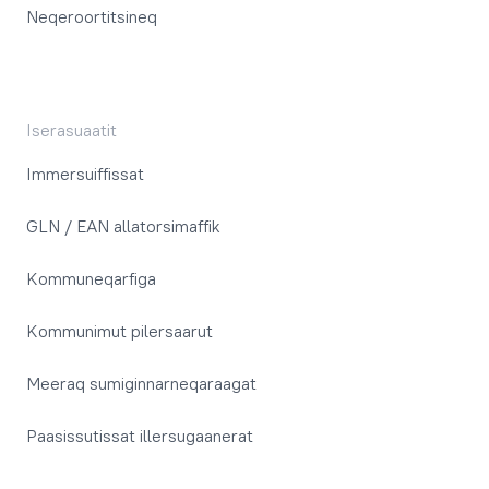
Neqeroortitsineq
Iserasuaatit
Immersuiffissat
GLN / EAN allatorsimaffik
Kommuneqarfiga
Kommunimut pilersaarut
Meeraq sumiginnarneqaraagat
Paasissutissat illersugaanerat