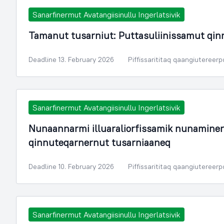
Sanarfinermut Avatangiisinullu Ingerlatsivik
Tamanut tusarniut: Puttasuliinissamut qin
Deadline 13. February 2026
Piffissarititaq qaangiutereer
Sanarfinermut Avatangiisinullu Ingerlatsivik
Nunaannarmi illuaraliorfissamik nunamine
qinnuteqarnernut tusarniaaneq
Deadline 10. February 2026
Piffissarititaq qaangiutereer
Sanarfinermut Avatangiisinullu Ingerlatsivik