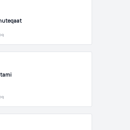
nuteqaat
poq
rtami
poq