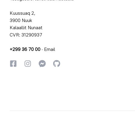
Kuussuaq 2,
3900 Nuuk
Kalaallit Nunaat
CVR: 31290937
+299 36 70 00
·
Email
Facebookki
Instagrammi
Instagrammi
GitHub