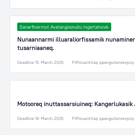
Sanarfinermut Avatangiisinullu Ingerlatsivik
Nunaannarmi illuaraliorfissamik nunamine
tusarniaaneq.
Deadline 15. March 2026
Piffissarititaq qaangiutereerpoq
Motooreq inuttassarsiuineq: Kangerlukasik
Deadline 14. March 2026
Piffissarititaq qaangiutereerpoq