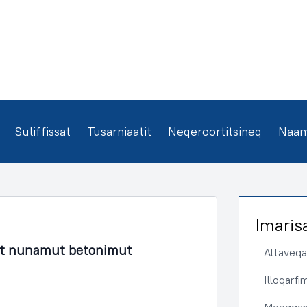
Suliffissat
Tusarniaatit
Neqeroortitsineq
Naamm
Imaris
lit nunamut betonimut
Attaveqaa
Illoqarf