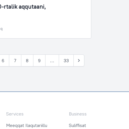
-rtalik aqqutaani,
oq
6
7
8
9
…
33
Tullia
Services
Business
Meeqqat Ilaqutariillu
Suliffisat