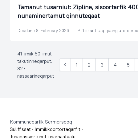
Tamanut tusarniut: Zipline, sisoortarfik 400
nunaminertamut qinnuteqaat
Deadline 8. February 2026
Piffissarititaq qaangiutereerp
41-imiik 50-imut
takutinneqarput.
1
2
3
4
5
Siulia
327
nassaarineqarput
Footer
Kommuneqarfik Sermersooq
Suliffissat
·
Immikkoortortaqarfiit
·
Tusagassiortunut ilisarnaataalu