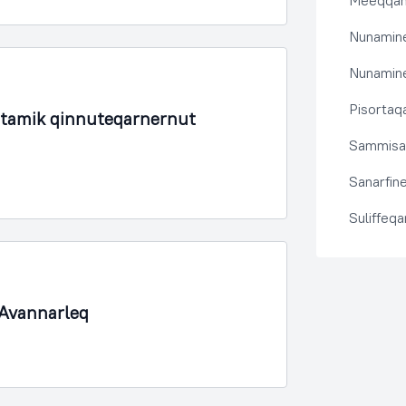
Meeqqanu
Nunamine
Nunamine
Pisortaqa
rtamik qinnuteqarnernut
Sammisas
Sanarfine
Suliffeq
 Avannarleq