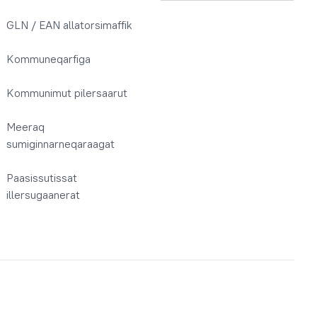
GLN / EAN allatorsimaffik
Kommuneqarfiga
Kommunimut pilersaarut
Meeraq
sumiginnarneqaraagat
Paasissutissat
illersugaanerat