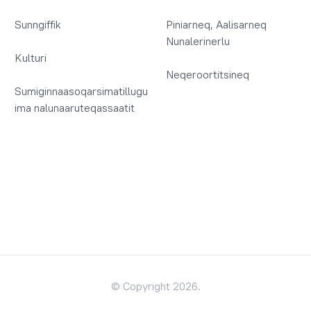
Sunngiffik
Piniarneq, Aalisarneq
Nunalerinerlu
Kulturi
Neqeroortitsineq
Sumiginnaasoqarsimatillugu
ima nalunaaruteqassaatit
© Copyright 2026.