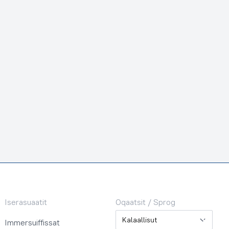
Iserasuaatit
Oqaatsit / Sprog
Oqaatsit / Sprog
Immersuiffissat