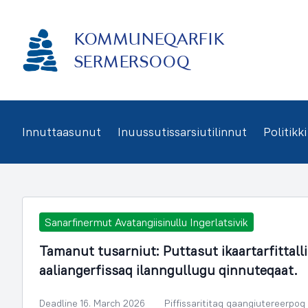
Imarisaanukarit
KOMMUNEQARFIK
SERMERSOOQ
Innuttaasunut
Inuussutissarsiutilinnut
Politikki
Sanarfinermut Avatangiisinullu Ingerlatsivik
Tamanut tusarniut: Puttasut ikaartarfittal
aaliangerfissaq ilanngullugu qinnuteqaat.
Deadline 16. March 2026
Piffissarititaq qaangiutereerpoq