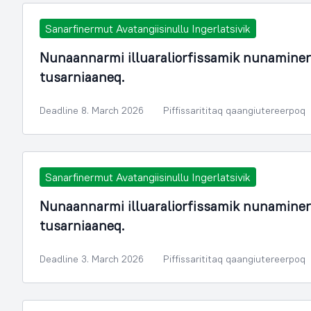
Sanarfinermut Avatangiisinullu Ingerlatsivik
Nunaannarmi illuaraliorfissamik nunamine
tusarniaaneq.
Deadline 8. March 2026
Piffissarititaq qaangiutereerpoq
Sanarfinermut Avatangiisinullu Ingerlatsivik
Nunaannarmi illuaraliorfissamik nunamine
tusarniaaneq.
Deadline 3. March 2026
Piffissarititaq qaangiutereerpoq