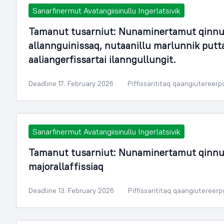
Sanarfinermut Avatangiisinullu Ingerlatsivik
Tamanut tusarniut: Nunaminertamut qinnu
allannguinissaq, nutaanillu marlunnik put
aaliangerfissartai ilanngullungit.
Deadline 17. February 2026
Piffissarititaq qaangiutereerp
Sanarfinermut Avatangiisinullu Ingerlatsivik
Tamanut tusarniut: Nunaminertamut qinnu
majorallaffissiaq
Deadline 13. February 2026
Piffissarititaq qaangiutereer