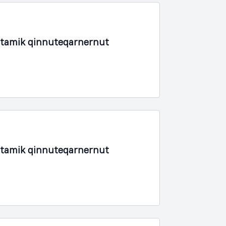
rtamik qinnuteqarnernut
rtamik qinnuteqarnernut