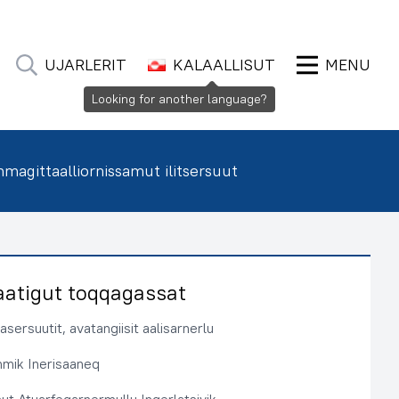
UJARLERIT
KALAALLISUT
MENU
Looking for another language?
agittaalliornissamut ilitsersuut
aatigut toqqagassat
sersuutit, avatangiisit aalisarnerlu
immik Inerisaaneq