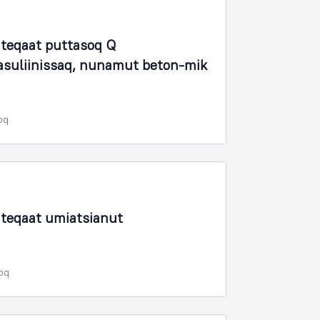
teqaat puttasoq Q
tasuliinissaq, nunamut beton-mik
oq
teqaat umiatsianut
poq