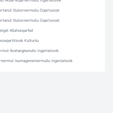
t Atuarfeqarnermullu Ingerlatsivik
rtanut Illuliornermullu Oqartussat
rtanut Illuliornermullu Oqartussat
tigiit Allatseqarfiat
saqartitsivik Kulturilu
rmut Avatangiisinullu Ingerlatsivik
arnermut Isumaginninnermullu Ingerlatsivik