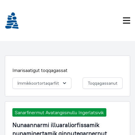
Imarisaanukarit
Pri
Imarisaatigut toqqagassat
Immikkoortortaqarfiit
Toqqagassanut
Sanarfinermut Avatangiisinullu Ingerlatsivik
Nunaannarmi illuaraliorfissamik
nunaminertamik qinnuteqarnernut