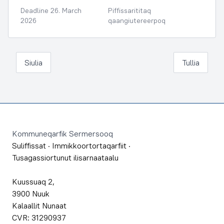
Deadline 26. March
Piffissarititaq
2026
qaangiutereerpoq
Siulia
Tullia
Footer
Kommuneqarfik Sermersooq
Suliffissat
·
Immikkoortortaqarfiit
·
Tusagassiortunut ilisarnaataalu
Kuussuaq 2,
3900 Nuuk
Kalaallit Nunaat
CVR: 31290937