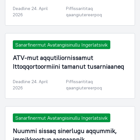
Deadline 24. April
Piffissarititaq
2026
qaangiutereerpoq
Sanarfinermut Avatangiisinullu Ingerlatsivik
ATV-mut aqqutiliornissamut
Ittoqqortoormiini tamanut tusarniaaneq
Deadline 24. April
Piffissarititaq
2026
qaangiutereerpoq
Sanarfinermut Avatangiisinullu Ingerlatsivik
Nuummi sissaq sinerlugu aqqummik,
immikkoortup aappaannik,