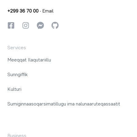
+299 36 70 00
·
Email
Facebookki
Instagrammi
Instagrammi
GitHub
Services
Meeqqat Ilaqutariillu
Sunngiffik
Kulturi
Sumiginnaasoqarsimatillugu ima nalunaaruteqassaatit
Business