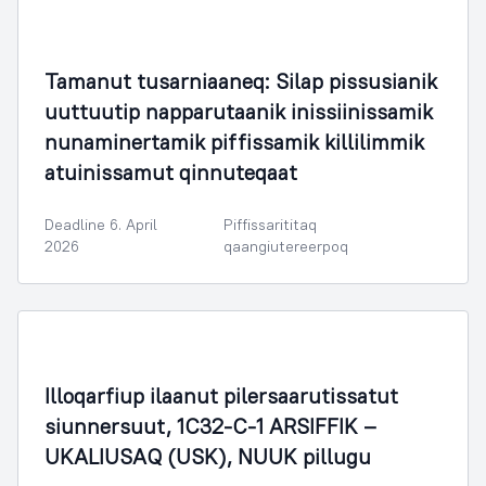
Tamanut tusarniaaneq: Silap pissusianik
uuttuutip napparutaanik inissiinissamik
nunaminertamik piffissamik killilimmik
atuinissamut qinnuteqaat
Deadline 6. April
Piffissarititaq
2026
qaangiutereerpoq
Illoqarfiup ilaanut pilersaarutissatut
siunnersuut, 1C32-C-1 ARSIFFIK –
UKALIUSAQ (USK), NUUK pillugu