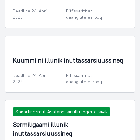
Deadline 24. April
Piffissarititaq
2026
qaangiutereerpoq
Kuummiini illunik inuttassarsiuussineq
Deadline 24. April
Piffissarititaq
2026
qaangiutereerpoq
Sanarfinermut Avatangiisinullu Ingerlatsivik
Sermiligaami illunik
inuttassarsiuussineq