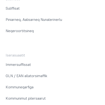
Suliffisat
Piniarneq, Aalisarneq Nunalerinerlu
Neqeroortitsineq
Iserasuaatit
Immersuiffissat
GLN / EAN allatorsimaffik
Kommuneqarfiga
Kommunimut pilersaarut