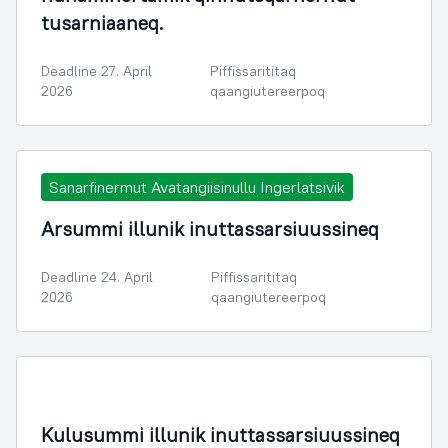
tusarniaaneq.
Deadline 27. April
Piffissarititaq
2026
qaangiutereerpoq
Sanarfinermut Avatangiisinullu Ingerlatsivik
Arsummi illunik inuttassarsiuussineq
Deadline 24. April
Piffissarititaq
2026
qaangiutereerpoq
Kulusummi illunik inuttassarsiuussineq