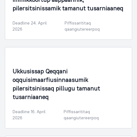
pilersitsinissamik tamanut tusarniaaneq
Deadline 24. April
Piffissarititaq
2026
qaangiutereerpoq
Ukkusissap Qeqqani
oqquisimaarfiusinnaasumik
pilersitsinissaq pillugu tamanut
tusarniaaneq
Deadline 16. April
Piffissarititaq
2026
qaangiutereerpoq