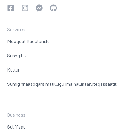
Facebookki
Instagrammi
Instagrammi
GitHub
Services
Meeqqat Ilaqutariillu
Sunngiffik
Kulturi
Sumiginnaasoqarsimatillugu ima nalunaaruteqassaatit
Business
Suliffisat