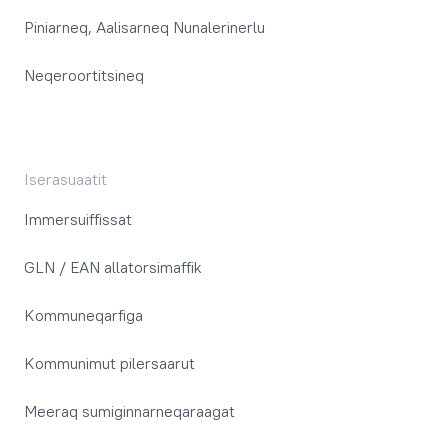
Piniarneq, Aalisarneq Nunalerinerlu
Neqeroortitsineq
Iserasuaatit
Immersuiffissat
GLN / EAN allatorsimaffik
Kommuneqarfiga
Kommunimut pilersaarut
Meeraq sumiginnarneqaraagat