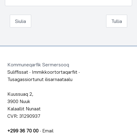
Siulia
Tullia
Footer
Kommuneqarfik Sermersooq
Suliffissat
·
Immikkoortortaqarfiit
·
Tusagassiortunut ilisarnaataalu
Kuussuaq 2,
3900 Nuuk
Kalaallit Nunaat
CVR: 31290937
+299 36 70 00
·
Email