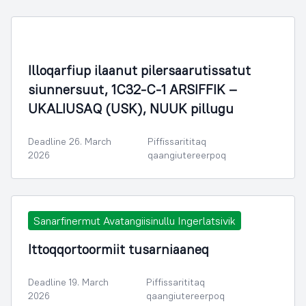
Illoqarfiup ilaanut pilersaarutissatut
siunnersuut, 1C32-C-1 ARSIFFIK –
UKALIUSAQ (USK), NUUK pillugu
Deadline 26. March
Piffissarititaq
2026
qaangiutereerpoq
Sanarfinermut Avatangiisinullu Ingerlatsivik
Ittoqqortoormiit tusarniaaneq
Deadline 19. March
Piffissarititaq
2026
qaangiutereerpoq