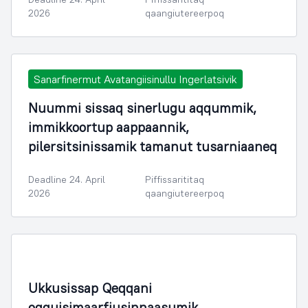
2026
qaangiutereerpoq
Sanarfinermut Avatangiisinullu Ingerlatsivik
Nuummi sissaq sinerlugu aqqummik,
immikkoortup aappaannik,
pilersitsinissamik tamanut tusarniaaneq
Deadline 24. April
Piffissarititaq
2026
qaangiutereerpoq
Ukkusissap Qeqqani
oqquisimaarfiusinnaasumik