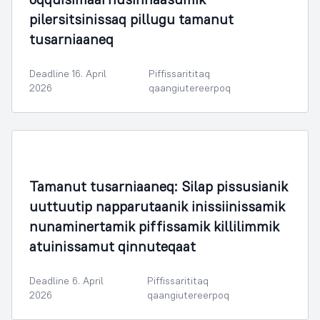
pilersitsinissaq pillugu tamanut
tusarniaaneq
Deadline 16. April
Piffissarititaq
2026
qaangiutereerpoq
Tamanut tusarniaaneq: Silap pissusianik
uuttuutip napparutaanik inissiinissamik
nunaminertamik piffissamik killilimmik
atuinissamut qinnuteqaat
Deadline 6. April
Piffissarititaq
2026
qaangiutereerpoq