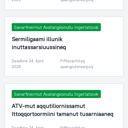
Sanarfinermut Avatangiisinullu Ingerlatsivik
Sermiligaami illunik
inuttassarsiuussineq
Deadline 24. April
Piffissarititaq
2026
qaangiutereerpoq
Sanarfinermut Avatangiisinullu Ingerlatsivik
ATV-mut aqqutiliornissamut
Ittoqqortoormiini tamanut tusarniaaneq
Deadline 24. April
Piffissarititaq