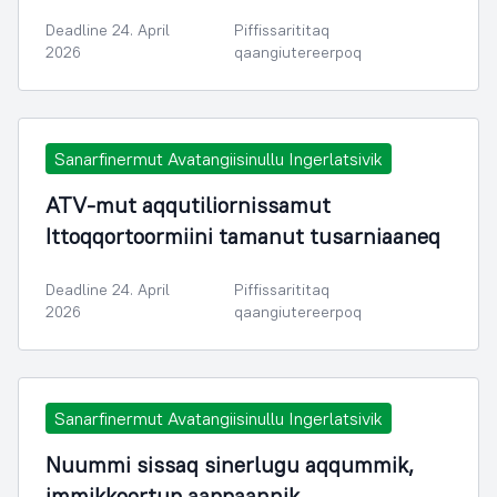
Deadline 24. April
Piffissarititaq
2026
qaangiutereerpoq
Sanarfinermut Avatangiisinullu Ingerlatsivik
ATV-mut aqqutiliornissamut
Ittoqqortoormiini tamanut tusarniaaneq
Deadline 24. April
Piffissarititaq
2026
qaangiutereerpoq
Sanarfinermut Avatangiisinullu Ingerlatsivik
Nuummi sissaq sinerlugu aqqummik,
immikkoortup aappaannik,