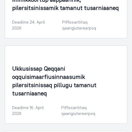
pilersitsinissamik tamanut tusarniaaneq
Deadline 24. April
Piffissarititaq
2026
qaangiutereerpoq
Ukkusissap Qeqqani
oqquisimaarfiusinnaasumik
pilersitsinissaq pillugu tamanut
tusarniaaneq
Deadline 16. April
Piffissarititaq
2026
qaangiutereerpoq