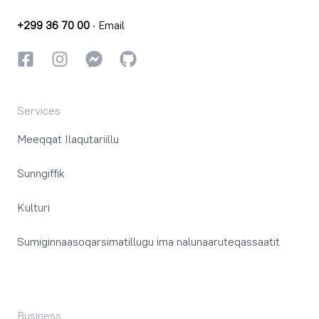
+299 36 70 00
·
Email
Facebookki
Instagrammi
Instagrammi
GitHub
Services
Meeqqat Ilaqutariillu
Sunngiffik
Kulturi
Sumiginnaasoqarsimatillugu ima nalunaaruteqassaatit
Business