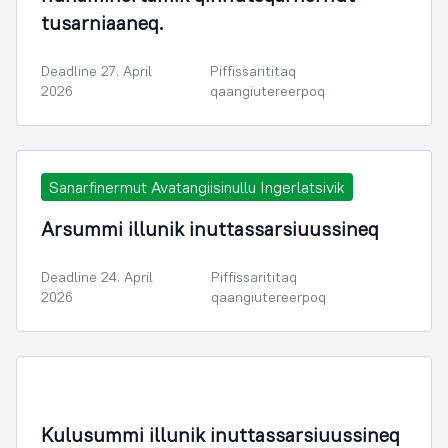
tusarniaaneq.
Deadline 27. April
Piffissarititaq
2026
qaangiutereerpoq
Sanarfinermut Avatangiisinullu Ingerlatsivik
Arsummi illunik inuttassarsiuussineq
Deadline 24. April
Piffissarititaq
2026
qaangiutereerpoq
Kulusummi illunik inuttassarsiuussineq