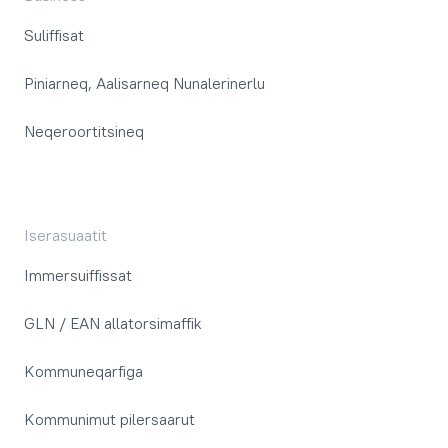
Suliffisat
Piniarneq, Aalisarneq Nunalerinerlu
Neqeroortitsineq
Iserasuaatit
Immersuiffissat
GLN / EAN allatorsimaffik
Kommuneqarfiga
Kommunimut pilersaarut