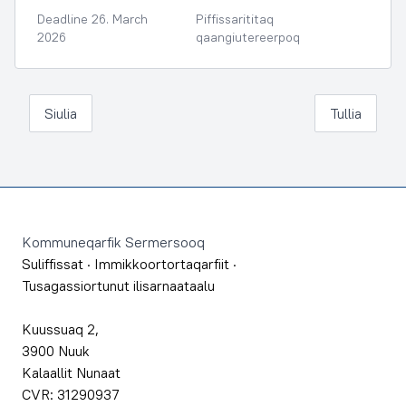
Deadline 26. March
Piffissarititaq
2026
qaangiutereerpoq
Siulia
Tullia
Footer
Kommuneqarfik Sermersooq
Suliffissat
·
Immikkoortortaqarfiit
·
Tusagassiortunut ilisarnaataalu
Kuussuaq 2,
3900 Nuuk
Kalaallit Nunaat
CVR: 31290937