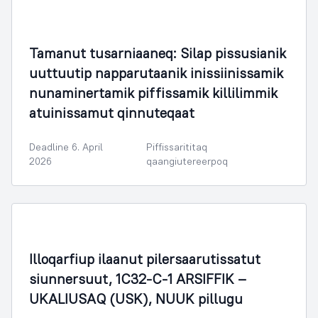
Tamanut tusarniaaneq: Silap pissusianik
uuttuutip napparutaanik inissiinissamik
nunaminertamik piffissamik killilimmik
atuinissamut qinnuteqaat
Deadline 6. April
Piffissarititaq
2026
qaangiutereerpoq
Illoqarfiup ilaanut pilersaarutissatut
siunnersuut, 1C32-C-1 ARSIFFIK –
UKALIUSAQ (USK), NUUK pillugu