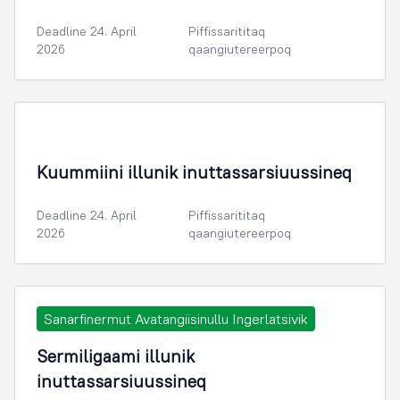
Deadline 24. April
Piffissarititaq
2026
qaangiutereerpoq
Kuummiini illunik inuttassarsiuussineq
Deadline 24. April
Piffissarititaq
2026
qaangiutereerpoq
Sanarfinermut Avatangiisinullu Ingerlatsivik
Sermiligaami illunik
inuttassarsiuussineq