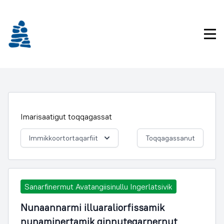
Imarisaanukarit
Pri
Imarisaatigut toqqagassat
Immikkoortortaqarfiit
Toqqagassanut
Sanarfinermut Avatangiisinullu Ingerlatsivik
Nunaannarmi illuaraliorfissamik
nunaminertamik qinnuteqarnernut