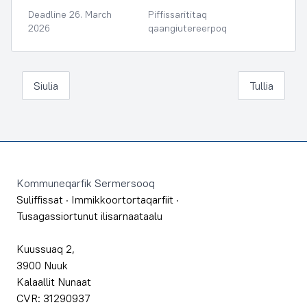
Deadline 26. March
Piffissarititaq
2026
qaangiutereerpoq
Siulia
Tullia
Footer
Kommuneqarfik Sermersooq
Suliffissat
·
Immikkoortortaqarfiit
·
Tusagassiortunut ilisarnaataalu
Kuussuaq 2,
3900 Nuuk
Kalaallit Nunaat
CVR: 31290937