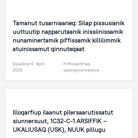
Tamanut tusarniaaneq: Silap pissusianik
uuttuutip napparutaanik inissiinissamik
nunaminertamik piffissamik killilimmik
atuinissamut qinnuteqaat
Deadline 6. April
Piffissarititaq
2026
qaangiutereerpoq
Illoqarfiup ilaanut pilersaarutissatut
siunnersuut, 1C32-C-1 ARSIFFIK –
UKALIUSAQ (USK), NUUK pillugu