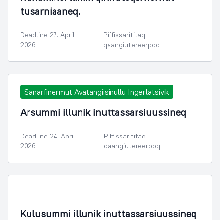
tusarniaaneq.
Deadline 27. April
Piffissarititaq
2026
qaangiutereerpoq
Sanarfinermut Avatangiisinullu Ingerlatsivik
Arsummi illunik inuttassarsiuussineq
Deadline 24. April
Piffissarititaq
2026
qaangiutereerpoq
Kulusummi illunik inuttassarsiuussineq