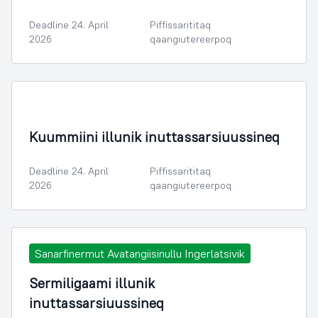
Deadline 24. April
Piffissarititaq
2026
qaangiutereerpoq
Kuummiini illunik inuttassarsiuussineq
Deadline 24. April
Piffissarititaq
2026
qaangiutereerpoq
Sanarfinermut Avatangiisinullu Ingerlatsivik
Sermiligaami illunik
inuttassarsiuussineq