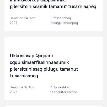
pilersitsinissamik tamanut tusarniaaneq
Deadline 24. April
Piffissarititaq
2026
qaangiutereerpoq
Ukkusissap Qeqqani
oqquisimaarfiusinnaasumik
pilersitsinissaq pillugu tamanut
tusarniaaneq
Deadline 16. April
Piffissarititaq
2026
qaangiutereerpoq