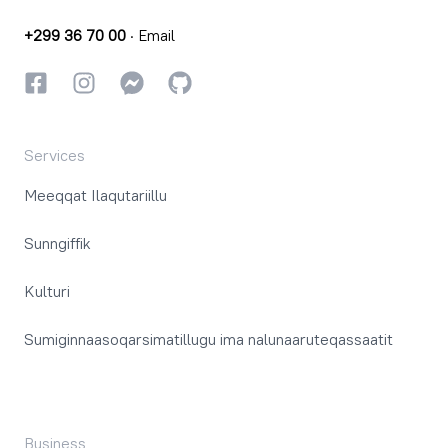
+299 36 70 00
·
Email
Facebookki
Instagrammi
Instagrammi
GitHub
Services
Meeqqat Ilaqutariillu
Sunngiffik
Kulturi
Sumiginnaasoqarsimatillugu ima nalunaaruteqassaatit
Business