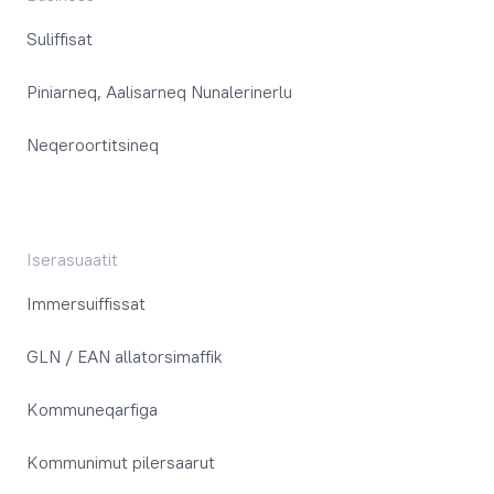
Suliffisat
Piniarneq, Aalisarneq Nunalerinerlu
Neqeroortitsineq
Iserasuaatit
Immersuiffissat
GLN / EAN allatorsimaffik
Kommuneqarfiga
Kommunimut pilersaarut