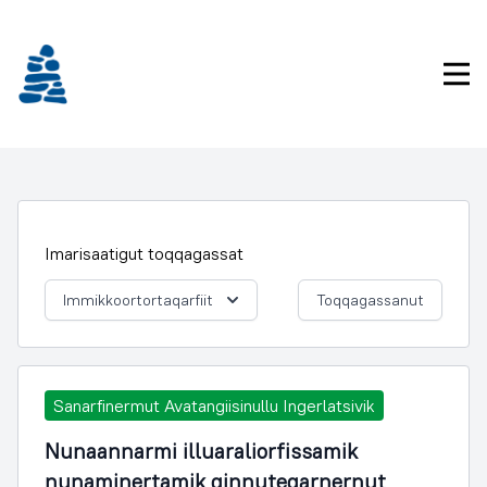
Imarisaanukarit
Pri
Imarisaatigut toqqagassat
Immikkoortortaqarfiit
Toqqagassanut
Sanarfinermut Avatangiisinullu Ingerlatsivik
Nunaannarmi illuaraliorfissamik
nunaminertamik qinnuteqarnernut