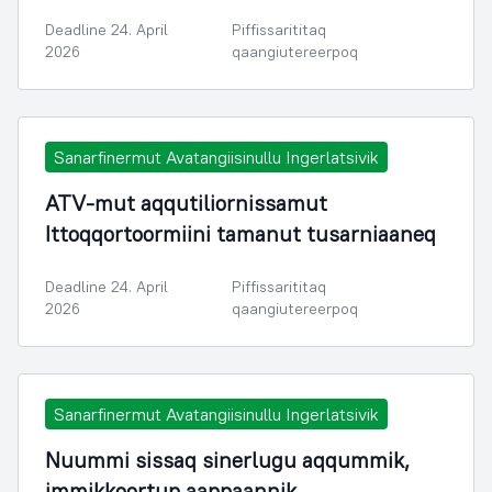
Deadline 24. April
Piffissarititaq
2026
qaangiutereerpoq
Sanarfinermut Avatangiisinullu Ingerlatsivik
ATV-mut aqqutiliornissamut
Ittoqqortoormiini tamanut tusarniaaneq
Deadline 24. April
Piffissarititaq
2026
qaangiutereerpoq
Sanarfinermut Avatangiisinullu Ingerlatsivik
Nuummi sissaq sinerlugu aqqummik,
immikkoortup aappaannik,