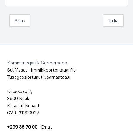
Siulia
Tullia
Footer
Kommuneqarfik Sermersooq
Suliffissat
·
Immikkoortortaqarfiit
·
Tusagassiortunut ilisarnaataalu
Kuussuaq 2,
3900 Nuuk
Kalaallit Nunaat
CVR: 31290937
+299 36 70 00
·
Email