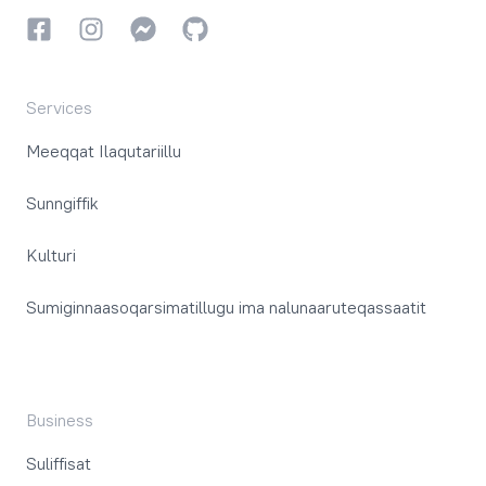
Facebookki
Instagrammi
Instagrammi
GitHub
Services
Meeqqat Ilaqutariillu
Sunngiffik
Kulturi
Sumiginnaasoqarsimatillugu ima nalunaaruteqassaatit
Business
Suliffisat