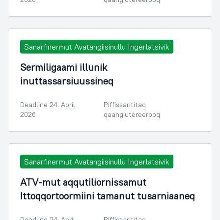
Sanarfinermut Avatangiisinullu Ingerlatsivik
Sermiligaami illunik
inuttassarsiuussineq
Deadline 24. April
Piffissarititaq
2026
qaangiutereerpoq
Sanarfinermut Avatangiisinullu Ingerlatsivik
ATV-mut aqqutiliornissamut
Ittoqqortoormiini tamanut tusarniaaneq
Deadline 24. April
Piffissarititaq