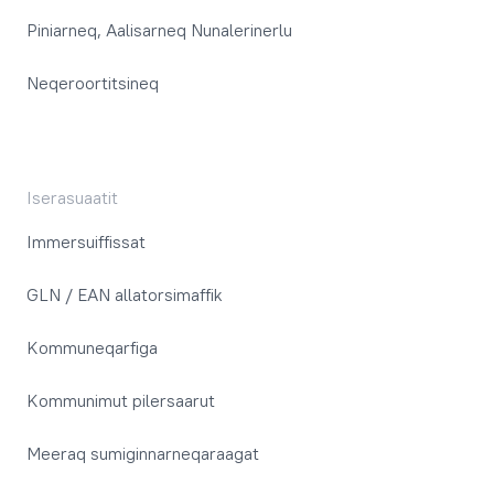
Piniarneq, Aalisarneq Nunalerinerlu
Neqeroortitsineq
Iserasuaatit
Immersuiffissat
GLN / EAN allatorsimaffik
Kommuneqarfiga
Kommunimut pilersaarut
Meeraq sumiginnarneqaraagat