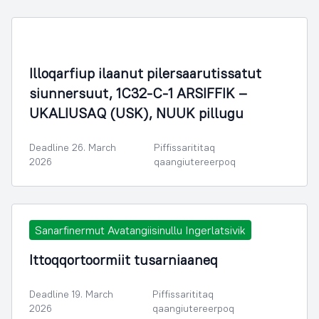
Illoqarfiup ilaanut pilersaarutissatut
siunnersuut, 1C32-C-1 ARSIFFIK –
UKALIUSAQ (USK), NUUK pillugu
Deadline 26. March
Piffissarititaq
2026
qaangiutereerpoq
Sanarfinermut Avatangiisinullu Ingerlatsivik
Ittoqqortoormiit tusarniaaneq
Deadline 19. March
Piffissarititaq
2026
qaangiutereerpoq