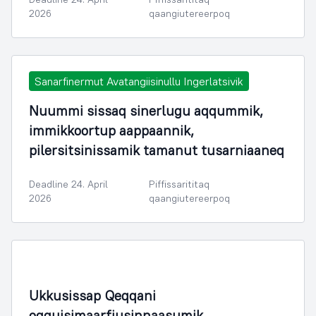
2026
qaangiutereerpoq
Sanarfinermut Avatangiisinullu Ingerlatsivik
Nuummi sissaq sinerlugu aqqummik,
immikkoortup aappaannik,
pilersitsinissamik tamanut tusarniaaneq
Deadline 24. April
Piffissarititaq
2026
qaangiutereerpoq
Ukkusissap Qeqqani
oqquisimaarfiusinnaasumik