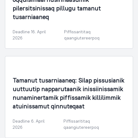
pilersitsinissaq pillugu tamanut
tusarniaaneq
Deadline 16. April
Piffissarititaq
2026
qaangiutereerpoq
Tamanut tusarniaaneq: Silap pissusianik
uuttuutip napparutaanik inissiinissamik
nunaminertamik piffissamik killilimmik
atuinissamut qinnuteqaat
Deadline 6. April
Piffissarititaq
2026
qaangiutereerpoq