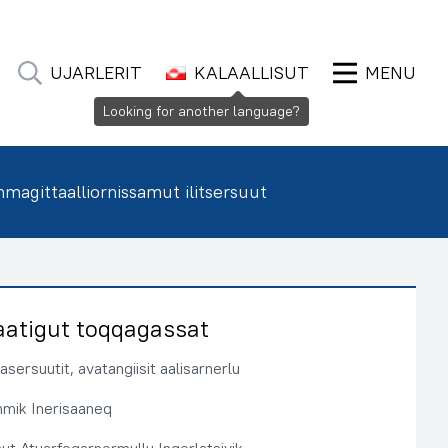
UJARLERIT
KALAALLISUT
MENU
Looking for another language?
agittaalliornissamut ilitsersuut
aatigut toqqagassat
sersuutit, avatangiisit aalisarnerlu
immik Inerisaaneq