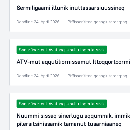
Sermiligaami illunik inuttassarsiuussineq
Deadline 24. April 2026
Piffissarititaq qaangiutereerpoq
Sanarfinermut Avatangiisinullu Ingerlatsivik
ATV-mut aqqutiliornissamut Ittoqqortoormi
Deadline 24. April 2026
Piffissarititaq qaangiutereerpoq
Sanarfinermut Avatangiisinullu Ingerlatsivik
Nuummi sissaq sinerlugu aqqummik, immik
pilersitsinissamik tamanut tusarniaaneq