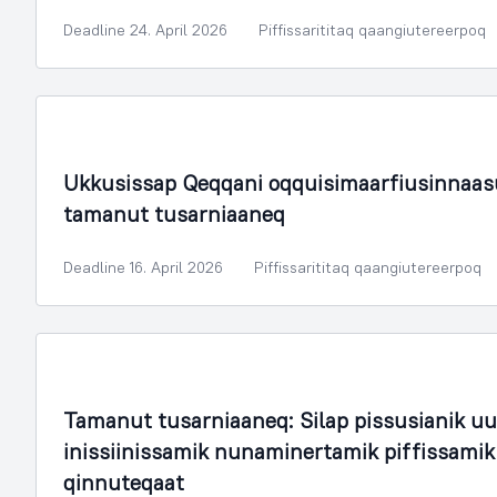
Deadline 24. April 2026
Piffissarititaq qaangiutereerpoq
Ukkusissap Qeqqani oqquisimaarfiusinnaasum
tamanut tusarniaaneq
Deadline 16. April 2026
Piffissarititaq qaangiutereerpoq
Tamanut tusarniaaneq: Silap pissusianik u
inissiinissamik nunaminertamik piffissamik
qinnuteqaat