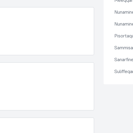
Meeqqanu
Nunamine
Nunamine
Pisortaqa
Sammisas
Sanarfine
Suliffeq