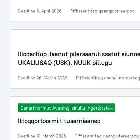
Deadline 6. April 2026
Piffissarititaq qaangiutereerpoq
Illoqarfiup ilaanut pilersaarutissatut siun
UKALIUSAQ (USK), NUUK pillugu
Deadline 26. March 2026
Piffissarititaq qaangiutereerpoq
Sanarfinermut Avatangiisinullu Ingerlatsivik
Ittoqqortoormiit tusarniaaneq
Deadline 19. March 2026
Piffissarititaq qaangiutereerpoq