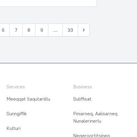
6
7
8
9
…
33
Tullia
Services
Business
Meeqqat Ilaqutariillu
Suliffisat
Sunngiffik
Piniarneq, Aalisarneq
Nunalerinerlu
Kulturi
Neqeroortitsineq