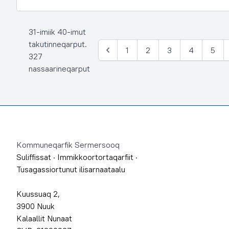
31-imiik 40-imut
takutinneqarput.
1
2
3
4
5
Siulia
327
nassaarineqarput
Footer
Kommuneqarfik Sermersooq
Suliffissat
·
Immikkoortortaqarfiit
·
Tusagassiortunut ilisarnaataalu
Kuussuaq 2,
3900 Nuuk
Kalaallit Nunaat