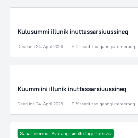
Kulusummi illunik inuttassarsiuussineq
Deadline 24. April 2026
Piffissarititaq qaangiutereerpoq
Kuummiini illunik inuttassarsiuussineq
Deadline 24. April 2026
Piffissarititaq qaangiutereerpoq
Sanarfinermut Avatangiisinullu Ingerlatsivik