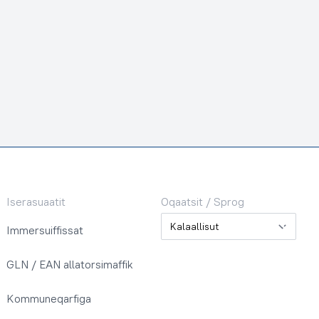
Iserasuaatit
Oqaatsit / Sprog
Oqaatsit / Sprog
Immersuiffissat
GLN / EAN allatorsimaffik
Kommuneqarfiga