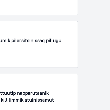
ik pilersitsinissaq pillugu
uttuutip napparutaanik
 killilimmik atuinissamut