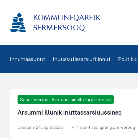
Imarisaanukarit
KOMMUNEQARFIK
SERMERSOOQ
Innuttaasunut
Inuussutissarsiutilinnut
Politikki
Sanarfinermut Avatangiisinullu Ingerlatsivik
Arsummi illunik inuttassarsiuussineq
Deadline 24. April 2026
Piffissarititaq qaangiutereerpoq