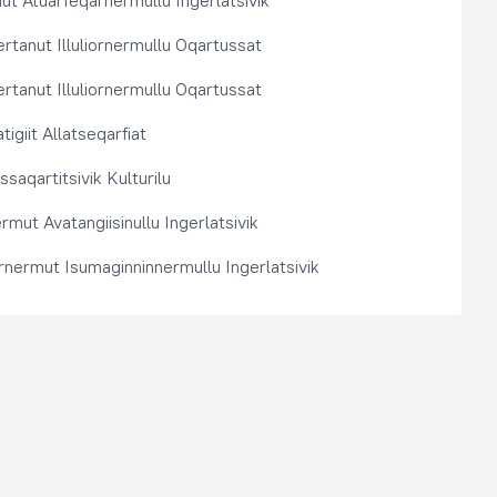
t Atuarfeqarnermullu Ingerlatsivik
rtanut Illuliornermullu Oqartussat
rtanut Illuliornermullu Oqartussat
tigiit Allatseqarfiat
saqartitsivik Kulturilu
rmut Avatangiisinullu Ingerlatsivik
arnermut Isumaginninnermullu Ingerlatsivik