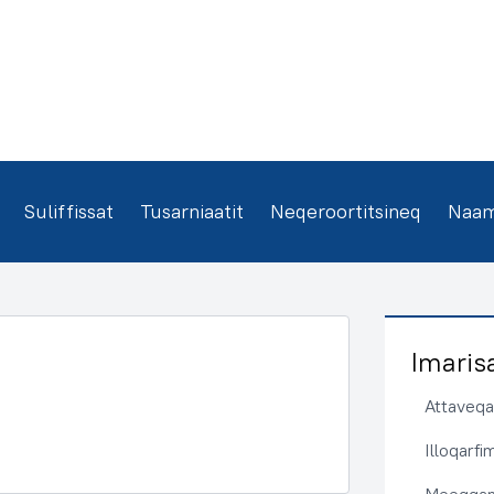
Suliffissat
Tusarniaatit
Neqeroortitsineq
Naamm
Imaris
Attaveqaa
Illoqarf