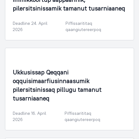
pilersitsinissamik tamanut tusarniaaneq
Deadline 24. April
Piffissarititaq
2026
qaangiutereerpoq
Ukkusissap Qeqqani
oqquisimaarfiusinnaasumik
pilersitsinissaq pillugu tamanut
tusarniaaneq
Deadline 16. April
Piffissarititaq
2026
qaangiutereerpoq