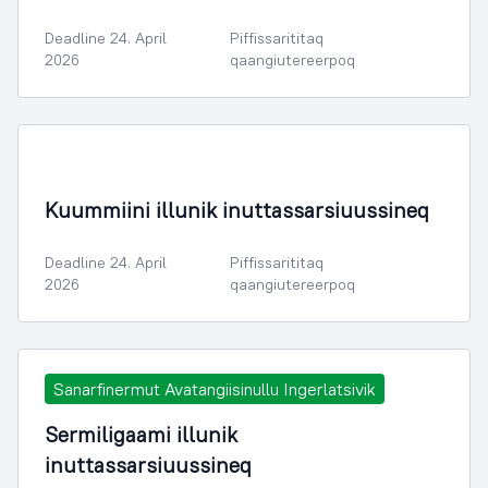
Deadline 24. April
Piffissarititaq
2026
qaangiutereerpoq
Kuummiini illunik inuttassarsiuussineq
Deadline 24. April
Piffissarititaq
2026
qaangiutereerpoq
Sanarfinermut Avatangiisinullu Ingerlatsivik
Sermiligaami illunik
inuttassarsiuussineq