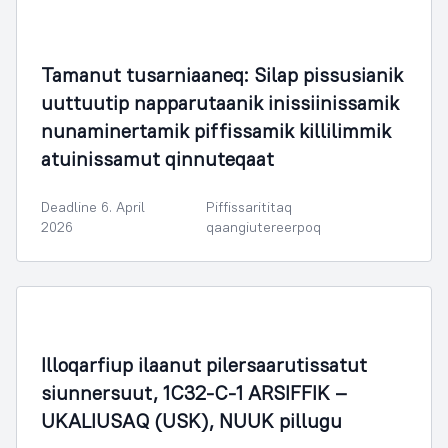
Tamanut tusarniaaneq: Silap pissusianik
uuttuutip napparutaanik inissiinissamik
nunaminertamik piffissamik killilimmik
atuinissamut qinnuteqaat
Deadline 6. April
Piffissarititaq
2026
qaangiutereerpoq
Illoqarfiup ilaanut pilersaarutissatut
siunnersuut, 1C32-C-1 ARSIFFIK –
UKALIUSAQ (USK), NUUK pillugu