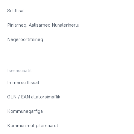
Suliffisat
Piniarneq, Aalisarneq Nunalerinerlu
Neqeroortitsineq
Iserasuaatit
Immersuiffissat
GLN / EAN allatorsimaffik
Kommuneqarfiga
Kommunimut pilersaarut