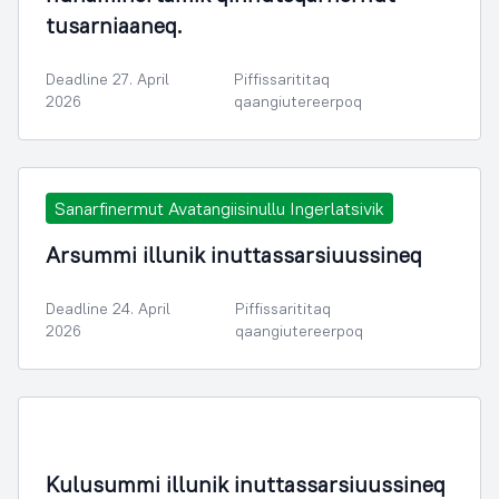
tusarniaaneq.
Deadline 27. April
Piffissarititaq
2026
qaangiutereerpoq
Sanarfinermut Avatangiisinullu Ingerlatsivik
Arsummi illunik inuttassarsiuussineq
Deadline 24. April
Piffissarititaq
2026
qaangiutereerpoq
Kulusummi illunik inuttassarsiuussineq