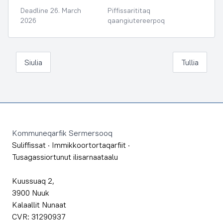
Deadline 26. March
Piffissarititaq
2026
qaangiutereerpoq
Siulia
Tullia
Footer
Kommuneqarfik Sermersooq
Suliffissat
·
Immikkoortortaqarfiit
·
Tusagassiortunut ilisarnaataalu
Kuussuaq 2,
3900 Nuuk
Kalaallit Nunaat
CVR: 31290937