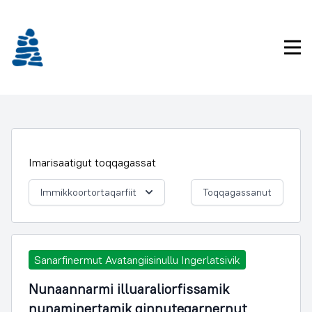
Imarisaanukarit
Pri
Imarisaatigut toqqagassat
Immikkoortortaqarfiit
Toqqagassanut
Sanarfinermut Avatangiisinullu Ingerlatsivik
Nunaannarmi illuaraliorfissamik
nunaminertamik qinnuteqarnernut