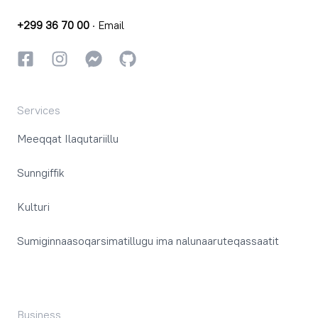
+299 36 70 00
·
Email
Facebookki
Instagrammi
Instagrammi
GitHub
Services
Meeqqat Ilaqutariillu
Sunngiffik
Kulturi
Sumiginnaasoqarsimatillugu ima nalunaaruteqassaatit
Business