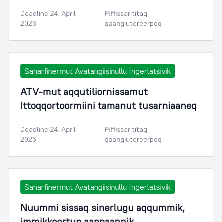
Deadline 24. April
Piffissarititaq
2026
qaangiutereerpoq
Sanarfinermut Avatangiisinullu Ingerlatsivik
ATV-mut aqqutiliornissamut
Ittoqqortoormiini tamanut tusarniaaneq
Deadline 24. April
Piffissarititaq
2026
qaangiutereerpoq
Sanarfinermut Avatangiisinullu Ingerlatsivik
Nuummi sissaq sinerlugu aqqummik,
immikkoortup aappaannik,