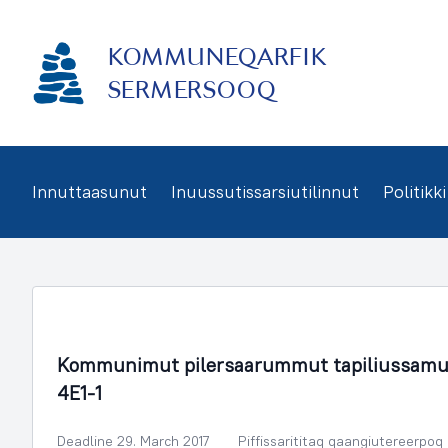
Imarisaanukarit
KOMMUNEQARFIK
SERMERSOOQ
Innuttaasunut
Inuussutissarsiutilinnut
Politikki
Illoqarfimmik Inerisaaneq
Kommunimut pilersaarummut tapiliussamu
4E1-1
Deadline 29. March 2017
Piffissarititaq qaangiutereerpoq