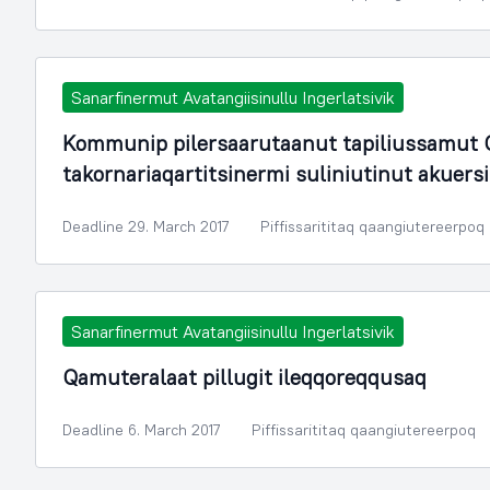
Sanarfinermut Avatangiisinullu Ingerlatsivik
Kommunip pilersaarutaanut tapiliussamut O
takornariaqartitsinermi suliniutinut akuers
Deadline 29. March 2017
Piffissarititaq qaangiutereerpoq
Sanarfinermut Avatangiisinullu Ingerlatsivik
Qamuteralaat pillugit ileqqoreqqusaq
Deadline 6. March 2017
Piffissarititaq qaangiutereerpoq