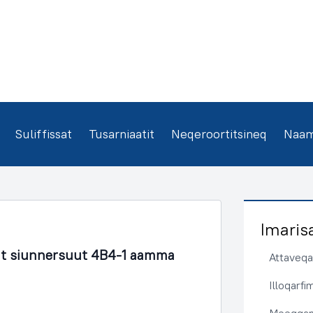
Suliffissat
Tusarniaatit
Neqeroortitsineq
Naamm
Imaris
t siunnersuut 4B4-1 aamma
Attaveqaa
Illoqarf