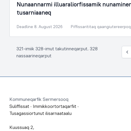
Nunaannarmi illuaraliorfissamik nunamine
tusarniaaneq
Deadline 8. August 2026
Piffissarititaq qaangiutereerpoq
321-imiik 328-imut takutinneqarput. 328
Siu
nassaarineqarput
Footer
Kommuneqarfik Sermersooq
Suliffissat
·
Immikkoortortaqarfiit
·
Tusagassiortunut ilisarnaataalu
Kuussuaq 2,