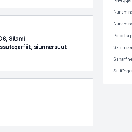
Meeqqanu
Nunamine
Nunamine
Pisortaqa
8, Silami
issuteqarfiit, siunnersuut
Sammisas
Sanarfine
Suliffeq