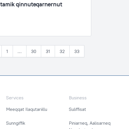
rtamik qinnuteqarnernut
1
…
30
31
32
33
lia
Services
Business
Meeqqat Ilaqutariillu
Suliffisat
Sunngiffik
Piniarneq, Aalisarneq