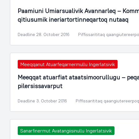
Paamiuni Umiarsualivik Avannarleq – Kom
qitiusumik ineriartortinneqartoq nutaaq
Deadline 28. October 2016
Piffissarititaq qaangiutereerp
Meeqqanut Atuarfeqarnermullu Ingerlatsivik
Meeqqat atuarfiat ataatsimoorullugu – peqat
pilersissavarput
Deadline 3. October 2016
Piffissarititaq qaangiutereerpo
Sanarfinermut Avatangiisinullu Ingerlatsivik