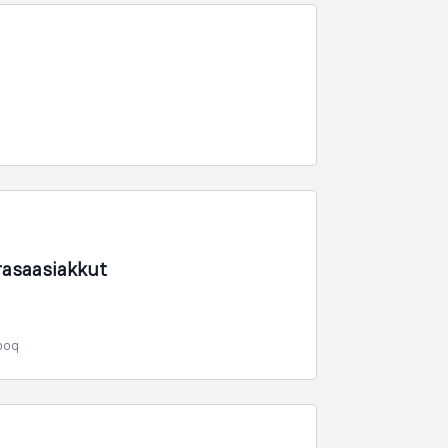
asaasiakkut
poq