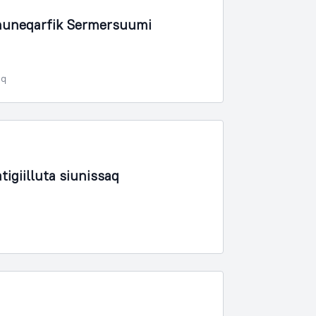
muneqarfik Sermersuumi
oq
igiilluta siunissaq
q