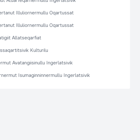
t Atuarfeqarnermullu Ingerlatsivik
rtanut Illuliornermullu Oqartussat
rtanut Illuliornermullu Oqartussat
tigiit Allatseqarfiat
saqartitsivik Kulturilu
rmut Avatangiisinullu Ingerlatsivik
arnermut Isumaginninnermullu Ingerlatsivik