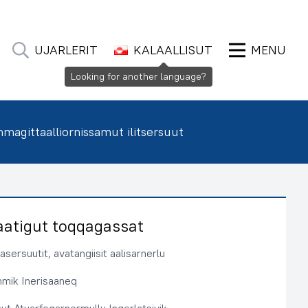
UJARLERIT
KALAALLISUT
MENU
Looking for another language?
agittaalliornissamut ilitsersuut
aatigut toqqagassat
sersuutit, avatangiisit aalisarnerlu
immik Inerisaaneq