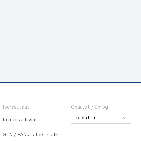
Iserasuaatit
Oqaatsit / Sprog
Oqaatsit / Sprog
Immersuiffissat
GLN / EAN allatorsimaffik