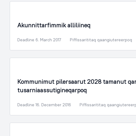
Illoqarfimmik Inerisaaneq
Akunnittarfimmik alliliineq
Deadline 6. March 2017
Piffissarititaq qaangiutereerpoq
Illoqarfimmik Inerisaaneq
Kommunimut pilersaarut 2028 tamanut qar
tusarniaassutigineqarpoq
Deadline 16. December 2016
Piffissarititaq qaangiutereer
Illoqarfimmik Inerisaaneq