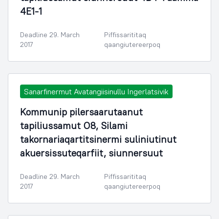
4E1-1
Deadline 29. March
Piffissarititaq
2017
qaangiutereerpoq
Sanarfinermut Avatangiisinullu Ingerlatsivik
Kommunip pilersaarutaanut
tapiliussamut O8, Silami
takornariaqartitsinermi suliniutinut
akuersissuteqarfiit, siunnersuut
Deadline 29. March
Piffissarititaq
2017
qaangiutereerpoq