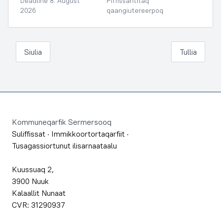
Deadline 8. August
Piffissarititaq
2026
qaangiutereerpoq
Siulia
Tullia
Footer
Kommuneqarfik Sermersooq
Suliffissat
·
Immikkoortortaqarfiit
·
Tusagassiortunut ilisarnaataalu
Kuussuaq 2,
3900 Nuuk
Kalaallit Nunaat
CVR: 31290937