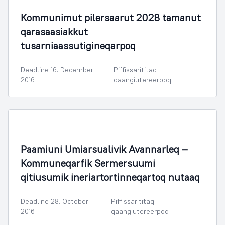
Kommunimut pilersaarut 2028 tamanut
qarasaasiakkut
tusarniaassutigineqarpoq
Deadline 16. December
Piffissarititaq
2016
qaangiutereerpoq
Illoqarfimmik Inerisaaneq
Paamiuni Umiarsualivik Avannarleq –
Kommuneqarfik Sermersuumi
qitiusumik ineriartortinneqartoq nutaaq
Deadline 28. October
Piffissarititaq
2016
qaangiutereerpoq