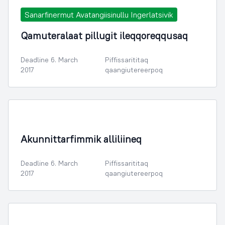
Sanarfinermut Avatangiisinullu Ingerlatsivik
Qamuteralaat pillugit ileqqoreqqusaq
Deadline 6. March
Piffissarititaq
2017
qaangiutereerpoq
Illoqarfimmik Inerisaaneq
Akunnittarfimmik alliliineq
Deadline 6. March
Piffissarititaq
2017
qaangiutereerpoq
Illoqarfimmik Inerisaaneq