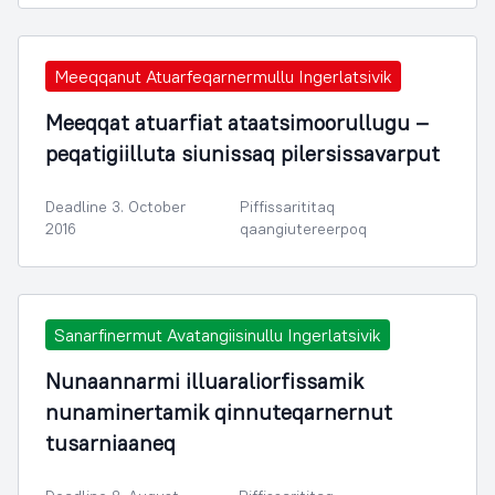
Meeqqanut Atuarfeqarnermullu Ingerlatsivik
Meeqqat atuarfiat ataatsimoorullugu –
peqatigiilluta siunissaq pilersissavarput
Deadline 3. October
Piffissarititaq
2016
qaangiutereerpoq
Sanarfinermut Avatangiisinullu Ingerlatsivik
Nunaannarmi illuaraliorfissamik
nunaminertamik qinnuteqarnernut
tusarniaaneq