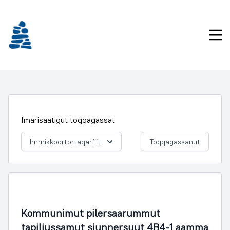
Imarisaanukarit
Pri
Imarisaatigut toqqagassat
Immikkoortortaqarfiit
Toqqagassanut
Illoqarfimmik Inerisaaneq
Kommunimut pilersaarummut
tapiliussamut siunnersuut 4B4-1 aamma