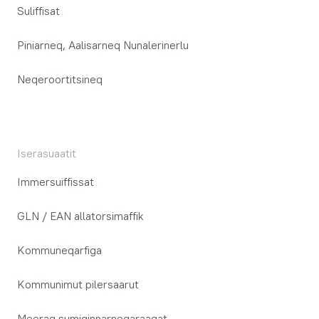
Suliffisat
Piniarneq, Aalisarneq Nunalerinerlu
Neqeroortitsineq
Iserasuaatit
Immersuiffissat
GLN / EAN allatorsimaffik
Kommuneqarfiga
Kommunimut pilersaarut
Meeraq sumiginnarneqaraagat