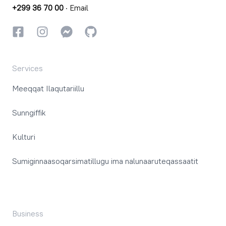
+299 36 70 00
·
Email
Facebookki
Instagrammi
Instagrammi
GitHub
Services
Meeqqat Ilaqutariillu
Sunngiffik
Kulturi
Sumiginnaasoqarsimatillugu ima nalunaaruteqassaatit
Business