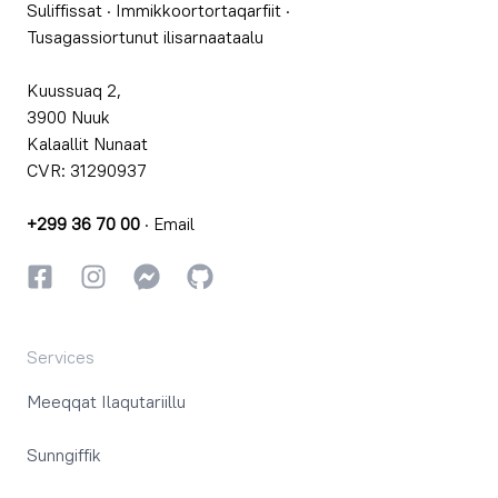
Suliffissat
·
Immikkoortortaqarfiit
·
Tusagassiortunut ilisarnaataalu
Kuussuaq 2,
3900 Nuuk
Kalaallit Nunaat
CVR: 31290937
+299 36 70 00
·
Email
Facebookki
Instagrammi
Instagrammi
GitHub
Services
Meeqqat Ilaqutariillu
Sunngiffik