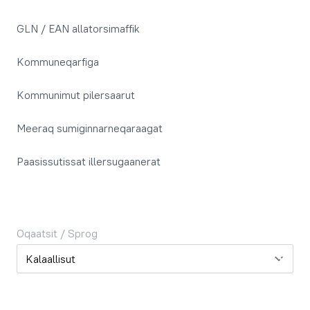
GLN / EAN allatorsimaffik
Kommuneqarfiga
Kommunimut pilersaarut
Meeraq sumiginnarneqaraagat
Paasissutissat illersugaanerat
Oqaatsit / Sprog
Oqaatsit / Sprog