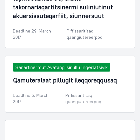
takornariaqartitsinermi suliniutinut
akuersissuteqarfiit, siunnersuut
Deadline 29. March
Piffissarititaq
2017
qaangiutereerpoq
Sanarfinermut Avatangiisinullu Ingerlatsivik
Qamuteralaat pillugit ileqqoreqqusaq
Deadline 6. March
Piffissarititaq
2017
qaangiutereerpoq
Illoqarfimmik Inerisaaneq