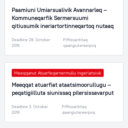
Paamiuni Umiarsualivik Avannarleq –
Kommuneqarfik Sermersuumi
qitiusumik ineriartortinneqartoq nutaaq
Deadline 28. October
Piffissarititaq
2016
qaangiutereerpoq
Meeqqanut Atuarfeqarnermullu Ingerlatsivik
Meeqqat atuarfiat ataatsimoorullugu –
peqatigiilluta siunissaq pilersissavarput
Deadline 3. October
Piffissarititaq
2016
qaangiutereerpoq