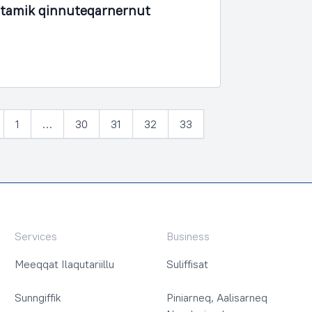
rtamik qinnuteqarnernut
1
…
30
31
32
33
lia
Services
Business
Meeqqat Ilaqutariillu
Suliffisat
Sunngiffik
Piniarneq, Aalisarneq