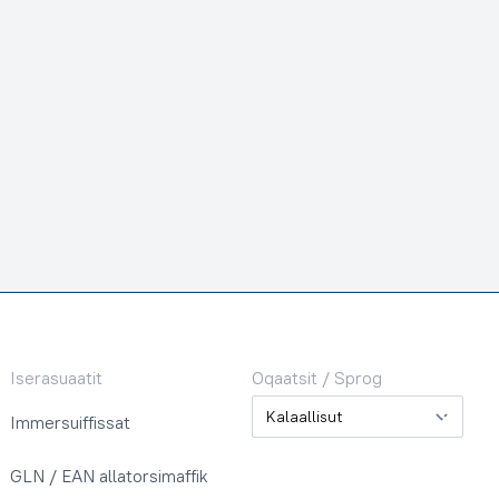
Iserasuaatit
Oqaatsit / Sprog
Oqaatsit / Sprog
Immersuiffissat
GLN / EAN allatorsimaffik