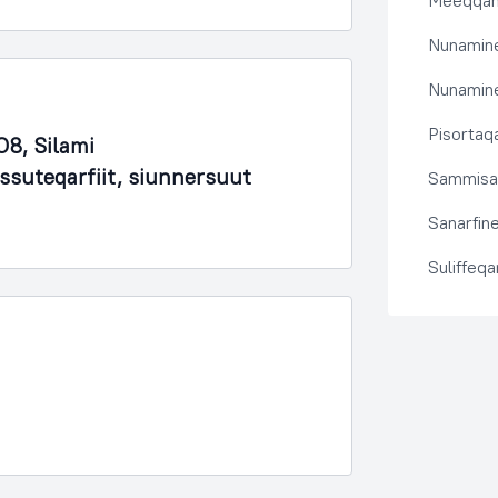
Meeqqanu
Nunamine
Nunamine
Pisortaqa
8, Silami
issuteqarfiit, siunnersuut
Sammisas
Sanarfine
Suliffeq