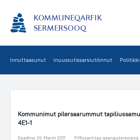
Imarisaanukarit
KOMMUNEQARFIK
SERMERSOOQ
Innuttaasunut
Inuussutissarsiutilinnut
Politikki
Illoqarfimmik Inerisaaneq
Kommunimut pilersaarummut tapiliussamu
4E1-1
Deadline 29. March 2017
Piffissarititaq qaangiutereerpoq