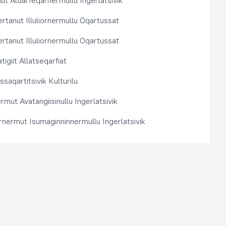
t Atuarfeqarnermullu Ingerlatsivik
rtanut Illuliornermullu Oqartussat
rtanut Illuliornermullu Oqartussat
tigiit Allatseqarfiat
saqartitsivik Kulturilu
rmut Avatangiisinullu Ingerlatsivik
arnermut Isumaginninnermullu Ingerlatsivik