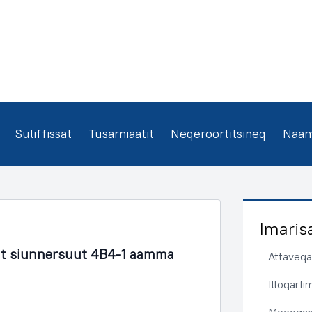
Suliffissat
Tusarniaatit
Neqeroortitsineq
Naamm
Imaris
t siunnersuut 4B4-1 aamma
Attaveqaa
Illoqarf