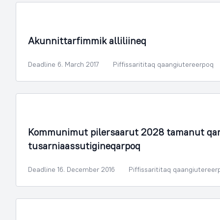
Illoqarfimmik Inerisaaneq
Akunnittarfimmik alliliineq
Deadline 6. March 2017
Piffissarititaq qaangiutereerpoq
Illoqarfimmik Inerisaaneq
Kommunimut pilersaarut 2028 tamanut qar
tusarniaassutigineqarpoq
Deadline 16. December 2016
Piffissarititaq qaangiutereer
Illoqarfimmik Inerisaaneq