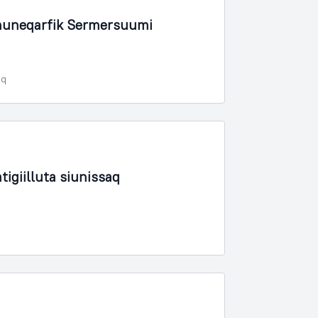
muneqarfik Sermersuumi
oq
igiilluta siunissaq
q