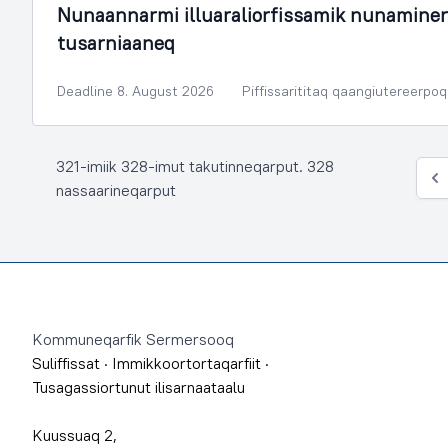
Nunaannarmi illuaraliorfissamik nunamine
tusarniaaneq
Deadline 8. August 2026
Piffissarititaq qaangiutereerpoq
321-imiik 328-imut takutinneqarput. 328
Siu
nassaarineqarput
Footer
Kommuneqarfik Sermersooq
Suliffissat
·
Immikkoortortaqarfiit
·
Tusagassiortunut ilisarnaataalu
Kuussuaq 2,