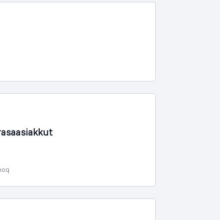
asaasiakkut
poq