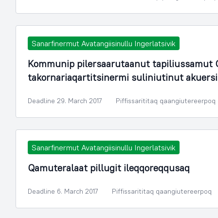
Sanarfinermut Avatangiisinullu Ingerlatsivik
Kommunip pilersaarutaanut tapiliussamut O
takornariaqartitsinermi suliniutinut akuers
Deadline 29. March 2017
Piffissarititaq qaangiutereerpoq
Sanarfinermut Avatangiisinullu Ingerlatsivik
Qamuteralaat pillugit ileqqoreqqusaq
Deadline 6. March 2017
Piffissarititaq qaangiutereerpoq