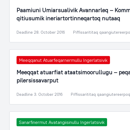
Paamiuni Umiarsualivik Avannarleq – Kom
qitiusumik ineriartortinneqartoq nutaaq
Deadline 28. October 2016
Piffissarititaq qaangiutereerp
Meeqqanut Atuarfeqarnermullu Ingerlatsivik
Meeqqat atuarfiat ataatsimoorullugu – peqat
pilersissavarput
Deadline 3. October 2016
Piffissarititaq qaangiutereerpo
Sanarfinermut Avatangiisinullu Ingerlatsivik