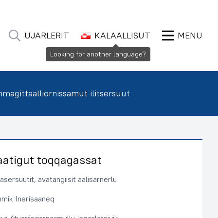
UJARLERIT
KALAALLISUT
MENU
Looking for another language?
agittaalliornissamut ilitsersuut
aatigut toqqagassat
sersuutit, avatangiisit aalisarnerlu
immik Inerisaaneq