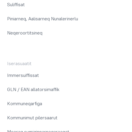
Suliffisat
Piniarneq, Aalisarneq Nunalerinerlu
Neqeroortitsineq
Iserasuaatit
Immersuiffissat
GLN / EAN allatorsimaffik
Kommuneqarfiga
Kommunimut pilersaarut
Meeraq sumiginnarneqaraagat