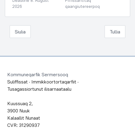
Deadline 8. August
Piffissarititaq
2026
qaangiutereerpoq
Siulia
Tullia
Footer
Kommuneqarfik Sermersooq
Suliffissat
·
Immikkoortortaqarfiit
·
Tusagassiortunut ilisarnaataalu
Kuussuaq 2,
3900 Nuuk
Kalaallit Nunaat
CVR: 31290937