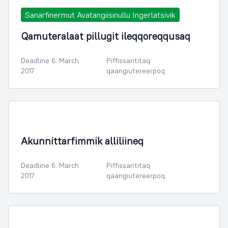
Sanarfinermut Avatangiisinullu Ingerlatsivik
Qamuteralaat pillugit ileqqoreqqusaq
Deadline 6. March
Piffissarititaq
2017
qaangiutereerpoq
Illoqarfimmik Inerisaaneq
Akunnittarfimmik alliliineq
Deadline 6. March
Piffissarititaq
2017
qaangiutereerpoq
Illoqarfimmik Inerisaaneq