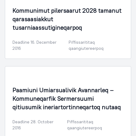
Kommunimut pilersaarut 2028 tamanut
qarasaasiakkut
tusarniaassutigineqarpoq
Deadline 16. December
Piffissarititaq
2016
qaangiutereerpoq
Illoqarfimmik Inerisaaneq
Paamiuni Umiarsualivik Avannarleq –
Kommuneqarfik Sermersuumi
qitiusumik ineriartortinneqartoq nutaaq
Deadline 28. October
Piffissarititaq
2016
qaangiutereerpoq