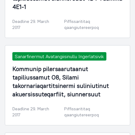
4E1-1
Deadline 29. March
Piffissarititaq
2017
qaangiutereerpoq
Sanarfinermut Avatangiisinullu Ingerlatsivik
Kommunip pilersaarutaanut
tapiliussamut O8, Silami
takornariaqartitsinermi suliniutinut
akuersissuteqarfiit, siunnersuut
Deadline 29. March
Piffissarititaq
2017
qaangiutereerpoq