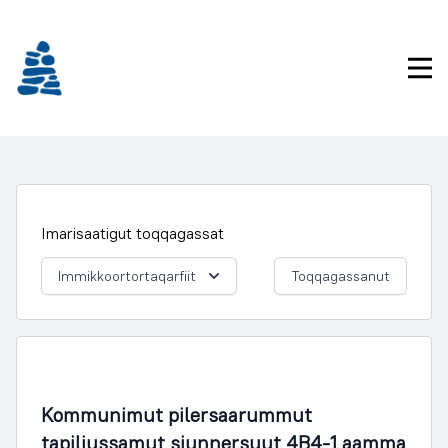
Imarisaanukarit
Pri
Imarisaatigut toqqagassat
Immikkoortortaqarfiit
Toqqagassanut
Illoqarfimmik Inerisaaneq
Kommunimut pilersaarummut
tapiliussamut siunnersuut 4B4-1 aamma