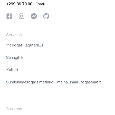
+299 36 70 00
·
Email
Facebookki
Instagrammi
Instagrammi
GitHub
Services
Meeqqat Ilaqutariillu
Sunngiffik
Kulturi
Sumiginnaasoqarsimatillugu ima nalunaaruteqassaatit
Business