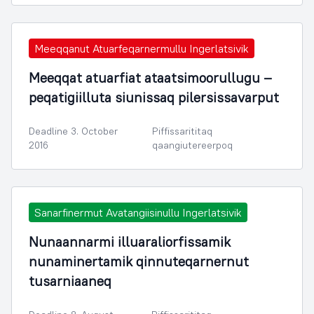
Meeqqanut Atuarfeqarnermullu Ingerlatsivik
Meeqqat atuarfiat ataatsimoorullugu –
peqatigiilluta siunissaq pilersissavarput
Deadline 3. October
Piffissarititaq
2016
qaangiutereerpoq
Sanarfinermut Avatangiisinullu Ingerlatsivik
Nunaannarmi illuaraliorfissamik
nunaminertamik qinnuteqarnernut
tusarniaaneq