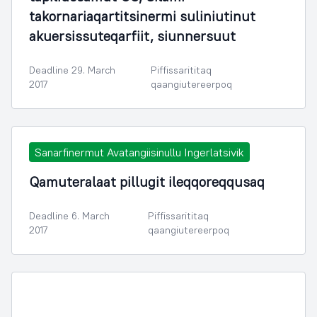
takornariaqartitsinermi suliniutinut
akuersissuteqarfiit, siunnersuut
Deadline 29. March
Piffissarititaq
2017
qaangiutereerpoq
Sanarfinermut Avatangiisinullu Ingerlatsivik
Qamuteralaat pillugit ileqqoreqqusaq
Deadline 6. March
Piffissarititaq
2017
qaangiutereerpoq
Illoqarfimmik Inerisaaneq