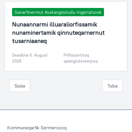
Sanarfinermut Avatangiisinullu Ingerlatsivik
Nunaannarmi illuaraliorfissamik
nunaminertamik qinnuteqarnernut
tusarniaaneq
Deadline 6. August
Piffissarititaq
2026
qaangiutereerpoq
Siulia
Tullia
Footer
Kommuneqarfik Sermersooq