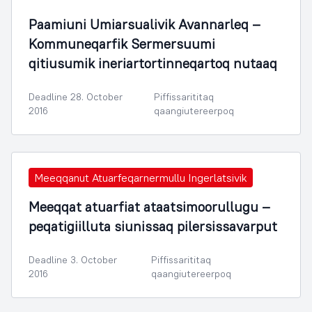
Paamiuni Umiarsualivik Avannarleq –
Kommuneqarfik Sermersuumi
qitiusumik ineriartortinneqartoq nutaaq
Deadline 28. October
Piffissarititaq
2016
qaangiutereerpoq
Meeqqanut Atuarfeqarnermullu Ingerlatsivik
Meeqqat atuarfiat ataatsimoorullugu –
peqatigiilluta siunissaq pilersissavarput
Deadline 3. October
Piffissarititaq
2016
qaangiutereerpoq