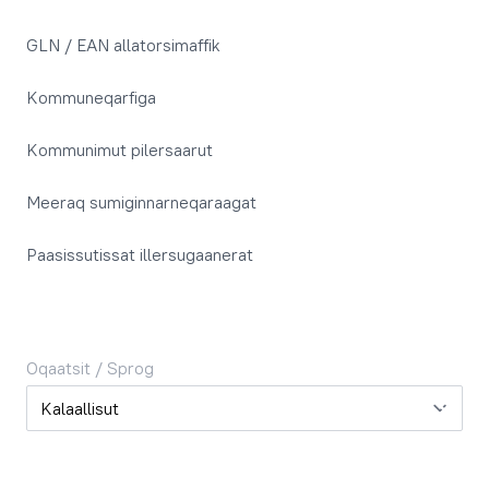
GLN / EAN allatorsimaffik
Kommuneqarfiga
Kommunimut pilersaarut
Meeraq sumiginnarneqaraagat
Paasissutissat illersugaanerat
Oqaatsit / Sprog
Oqaatsit / Sprog