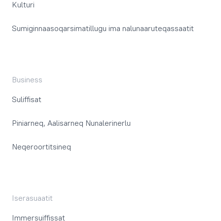
Kulturi
Sumiginnaasoqarsimatillugu ima nalunaaruteqassaatit
Business
Suliffisat
Piniarneq, Aalisarneq Nunalerinerlu
Neqeroortitsineq
Iserasuaatit
Immersuiffissat