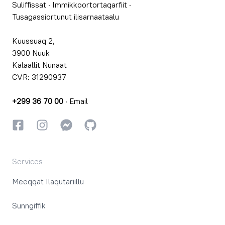
Suliffissat
·
Immikkoortortaqarfiit
·
Tusagassiortunut ilisarnaataalu
Kuussuaq 2,
3900 Nuuk
Kalaallit Nunaat
CVR: 31290937
+299 36 70 00
·
Email
Facebookki
Instagrammi
Instagrammi
GitHub
Services
Meeqqat Ilaqutariillu
Sunngiffik