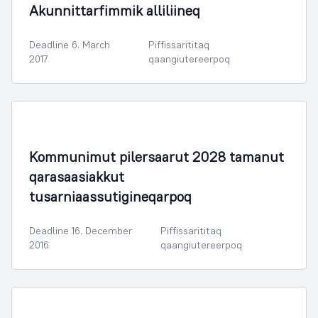
Akunnittarfimmik alliliineq
Deadline 6. March
Piffissarititaq
2017
qaangiutereerpoq
Illoqarfimmik Inerisaaneq
Kommunimut pilersaarut 2028 tamanut
qarasaasiakkut
tusarniaassutigineqarpoq
Deadline 16. December
Piffissarititaq
2016
qaangiutereerpoq
Illoqarfimmik Inerisaaneq