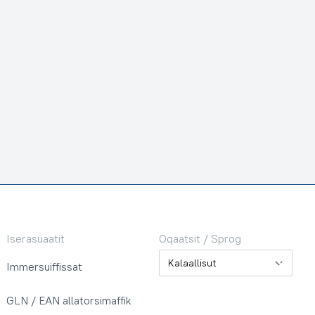
Iserasuaatit
Oqaatsit / Sprog
Oqaatsit / Sprog
Immersuiffissat
GLN / EAN allatorsimaffik