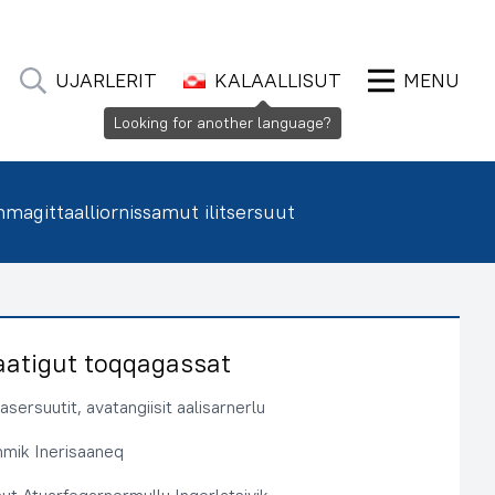
UJARLERIT
KALAALLISUT
MENU
Looking for another language?
agittaalliornissamut ilitsersuut
aatigut toqqagassat
sersuutit, avatangiisit aalisarnerlu
immik Inerisaaneq