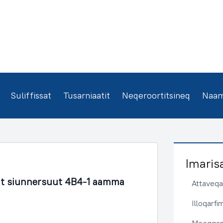
Suliffissat
Tusarniaatit
Neqeroortitsineq
Naamm
Imaris
t siunnersuut 4B4-1 aamma
Attaveqaa
Illoqarf