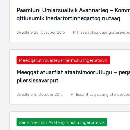
Paamiuni Umiarsualivik Avannarleq – Kom
qitiusumik ineriartortinneqartoq nutaaq
Deadline 28. October 2016
Piffissarititaq qaangiutereerp
Meeqqanut Atuarfeqarnermullu Ingerlatsivik
Meeqqat atuarfiat ataatsimoorullugu – peqat
pilersissavarput
Deadline 3. October 2016
Piffissarititaq qaangiutereerpo
Sanarfinermut Avatangiisinullu Ingerlatsivik