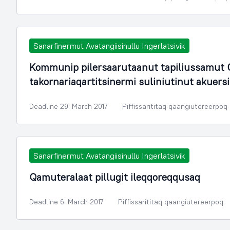
Sanarfinermut Avatangiisinullu Ingerlatsivik
Kommunip pilersaarutaanut tapiliussamut O
takornariaqartitsinermi suliniutinut akuers
Deadline 29. March 2017
Piffissarititaq qaangiutereerpoq
Sanarfinermut Avatangiisinullu Ingerlatsivik
Qamuteralaat pillugit ileqqoreqqusaq
Deadline 6. March 2017
Piffissarititaq qaangiutereerpoq