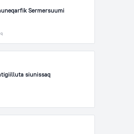
muneqarfik Sermersuumi
oq
igiilluta siunissaq
q