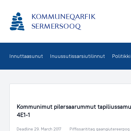
Imarisaanukarit
KOMMUNEQARFIK
SERMERSOOQ
Innuttaasunut
Inuussutissarsiutilinnut
Politikki
Illoqarfimmik Inerisaaneq
Kommunimut pilersaarummut tapiliussamu
4E1-1
Deadline 29. March 2017
Piffissarititaq qaangiutereerpoq