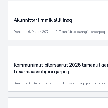
Illoqarfimmik Inerisaaneq
Akunnittarfimmik alliliineq
Deadline 6. March 2017
Piffissarititaq qaangiutereerpoq
Illoqarfimmik Inerisaaneq
Kommunimut pilersaarut 2028 tamanut qar
tusarniaassutigineqarpoq
Deadline 16. December 2016
Piffissarititaq qaangiutereer
Illoqarfimmik Inerisaaneq