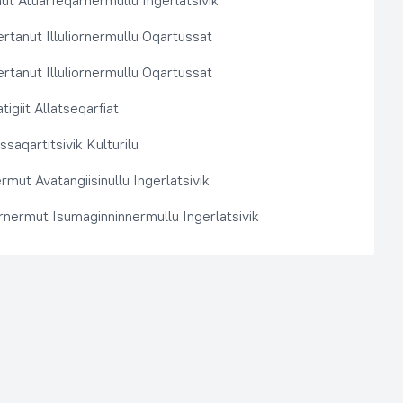
t Atuarfeqarnermullu Ingerlatsivik
rtanut Illuliornermullu Oqartussat
rtanut Illuliornermullu Oqartussat
tigiit Allatseqarfiat
saqartitsivik Kulturilu
rmut Avatangiisinullu Ingerlatsivik
arnermut Isumaginninnermullu Ingerlatsivik