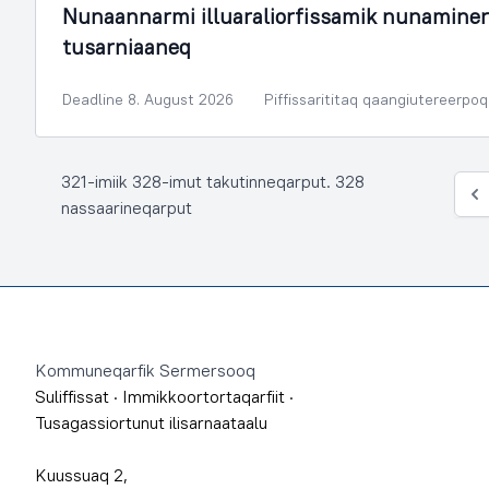
Nunaannarmi illuaraliorfissamik nunamine
tusarniaaneq
Deadline 8. August 2026
Piffissarititaq qaangiutereerpoq
321-imiik 328-imut takutinneqarput. 328
Siu
nassaarineqarput
Footer
Kommuneqarfik Sermersooq
Suliffissat
·
Immikkoortortaqarfiit
·
Tusagassiortunut ilisarnaataalu
Kuussuaq 2,