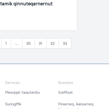
rtamik qinnuteqarnernut
1
…
30
31
32
33
lia
Services
Business
Meeqqat Ilaqutariillu
Suliffisat
Sunngiffik
Piniarneq, Aalisarneq