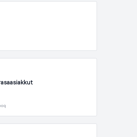
asaasiakkut
poq