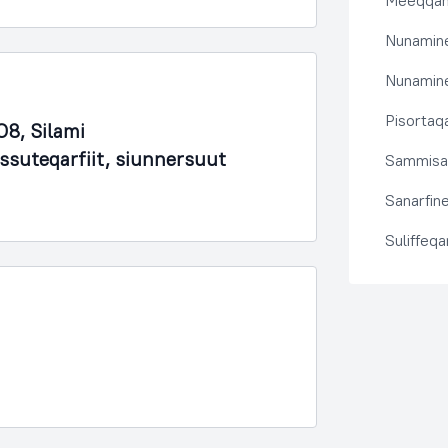
Meeqqanu
Nunamine
Nunamine
Pisortaqa
8, Silami
issuteqarfiit, siunnersuut
Sammisas
Sanarfine
Suliffeq